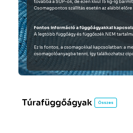
továbbá a SUP-ok, de ezen kívül 15 kg-ig bármit
Csomagpontos szállítás esetén az alábbi előre f
Fontos információ a függőágyakkal kapcsol
A legtöbb függőágy és függőszék NEM tartalmaz 
Ez is fontos, a csomagokkal kapcsolatban: a meg
csomagolóanyagba tenni, így találkozhatsz cipő
Túrafüggőágyak
Összes