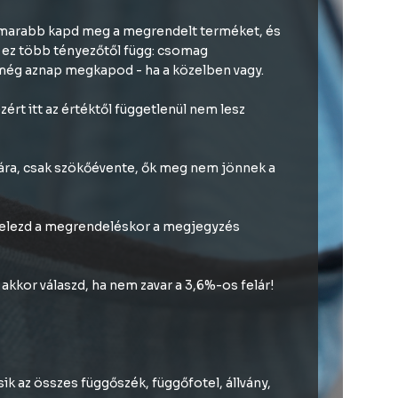
ghamarabb kapd meg a megrendelt terméket, és
, ez több tényezőtől függ: csomag
s még aznap megkapod - ha a közelben vagy.
ért itt az értéktől függetlenül nem lesz
tára, csak szökőévente, ők meg nem jönnek a
ek jelezd a megrendeléskor a megjegyzés
k akkor válaszd, ha nem zavar a 3,6%-os felár!
ik az összes függőszék, függőfotel, állvány,