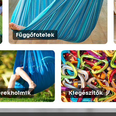
Függőfotelek
rekholmik
Kiegészítők