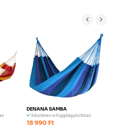
DENANA
SAMBA
AMA
an
Készleten a Függőágyboltban
Kész
18 990 Ft
39 9