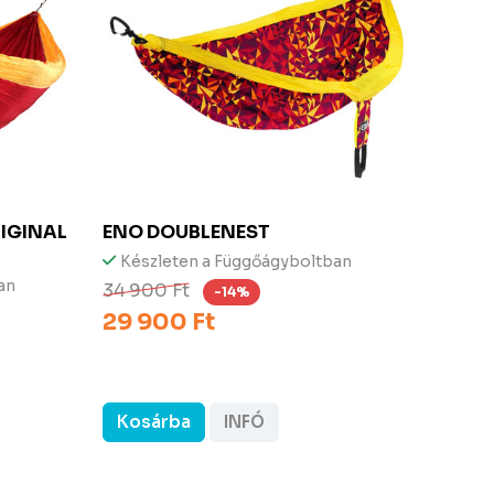
IGINAL
ENO
DOUBLENEST
ENO
Készleten a Függőágyboltban
Kész
an
34 900 Ft
34 90
-14%
29 900 Ft
29 9
Kosárba
INFÓ
Kos