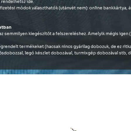
 rendelhetsz ide.
izetési módok választhatók (utánvét nem): online bankkártya, át
atban
semmilyen kiegészítőt a felszereléshez. Amelyik mégis igen (e
rendelt termékeket (hacsak nincs gyárilag dobozuk, de ez ritka)
sdobozzal, legó készlet dobozával, turmixgép dobozával stb, de 