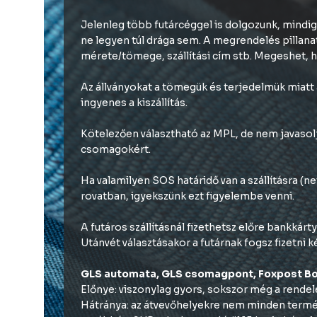
Jelenleg több futárcéggel is dolgozunk, mindig
ne legyen túl drága sem. A megrendelés pillana
mérete/tömege, szállítási cím stb. Megeshet, 
Az állványokat a tömegük és terjedelmük miatt a
ingyenes a kiszállítás.
Kötelezően választható az MPL, de nem javasol
csomagokért.
Ha valamilyen SOS határidő van a szállításra (n
rovatban, igyekszünk ezt figyelembe venni.
A futáros szállításnál fizethetsz előre bankkárty
Utánvét választásakor a futárnak fogsz fizetni k
GLS automata, GLS csomagpont, Foxpost Bo
Előnye: viszonylag gyors, sokszor még a rende
Hátránya: az átvevőhelyekre nem minden terméket