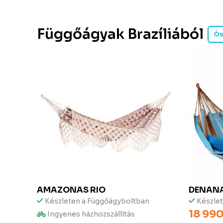
Függőágyak Brazíliából
Ös
AMAZONAS
RIO
DENAN
Készleten a Függőágyboltban
Készle
18 990
Ingyenes házhozszállítás