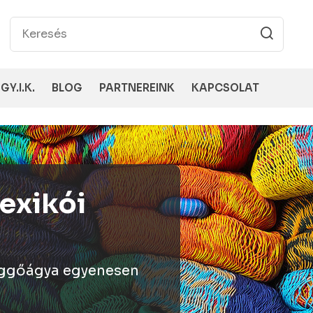
GY.I.K.
BLOG
PARTNEREINK
KAPCSOLAT
aplanok,
.
yazáshoz szükséges