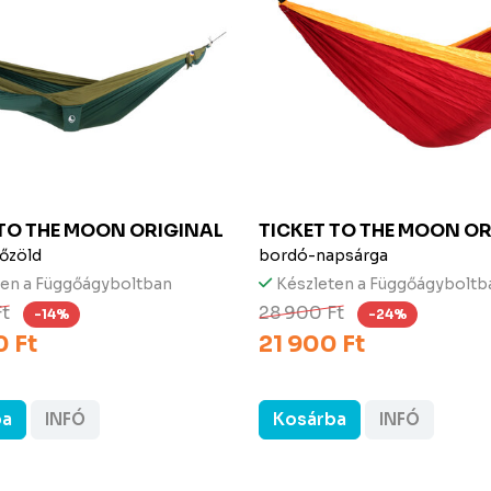
 TO THE MOON
ORIGINAL
TICKET TO THE MOON
OR
őzöld
bordó-napsárga
ten a Függőágyboltban
Készleten a Függőágyboltb
Ft
28 900 Ft
-14%
-24%
 Ft
21 900 Ft
ba
INFÓ
Kosárba
INFÓ