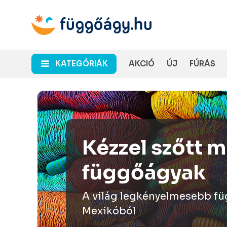
KATEGÓRIÁK
AKCIÓ
ÚJ
FÚRÁS
Esővédők, alp
karabinerek...
Minden, ami a túrafüggőág
lehet