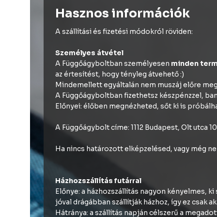
Hasznos információk
A szállítási és fizetési módokról röviden:
Személyes átvétel
A Függőágyboltban személyesen
minden term
az értesítést, hogy tényleg átvehető :)
Mindemellett egyáltalán nem muszáj előre megre
A Függőágyboltban fizethetsz készpénzzel, bankk
Előnyei: élőben megnézheted, sőt ki is próbálha
A Függőágybolt címe: 1112 Budapest, Olt utca 10.
Ha nincs határozott elképzelésed, vagy még nem
Házhozszállítás futárral
Előnye: a házhozszállítás nagyon kényelmes, ki 
jóval drágábban szállítják házhoz, így ez csak ak
Hátránya: a szállítás napján célszerű a megadot