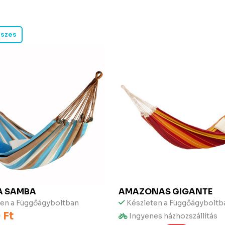
szes
A
SAMBA
AMAZONAS
GIGANTE
ten a Függőágyboltban
Készleten a Függőágyboltb
 Ft
Ingyenes házhozszállítás