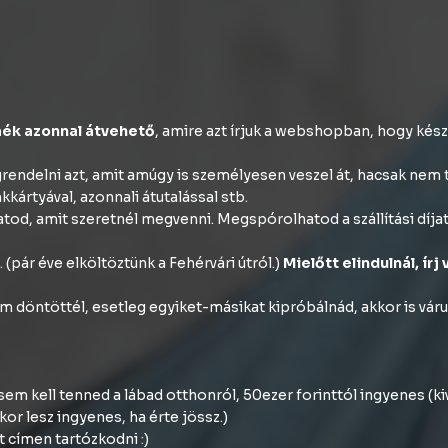
ék azonnal átvehető
, amire azt írjuk a webshopban, hogy kés
ndelni azt, amit amúgy is személyesen veszel át, hacsak nem tar
ártyával, azonnali átutalással stb.
tod, amit szeretnél megvenni. Megspórolhatod a szállítási díjat
 (pár éve elköltöztünk a Fehérvári útról.)
Mielőtt elindulnál, írj
 döntöttél, esetleg egyiket-másikat kipróbálnád, akkor is váru
sem kell tenned a lábad otthonról, 50ezer forinttól ingyenes (k
kor lesz ingyenes, ha érte jössz.)
t címen tartózkodni :)