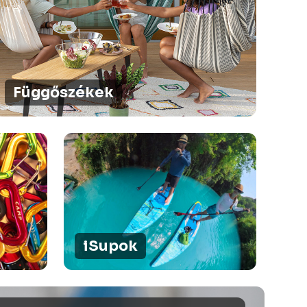
Függőszékek
iSupok