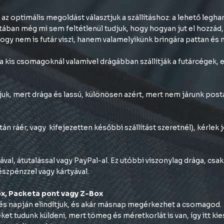
 az optimális megoldást választjuk a szállításhoz: a lehető le
tában még mi sem feltétlenül tudjuk, hogy hogyan jut el hozzád
hogy nem is futár viszi, hanem valamelyikünk bringára pattan é
 kis csomagoknál valamivel drágábban szállítják a futárcégek, ez
juk, mert drága és lassú, különösen azért, mert nem járunk pos
etán ráér, vagy kifejezetten későbbi szállítást szeretnél), kérl
ával, átutalással vagy PayPal-al. Ez utóbbi viszonylag drága, csa
észpénzzel vagy kártyával.
x, Packeta pont vagy Z-Box
lés napján elindítjuk, és akár másnap megérkezhet a csomagod.
 tudunk küldeni, mert tömeg és méretkorlát is van, így itt kies