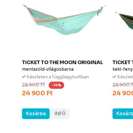
 SIZE
TICKET TO THE MOON
ORIGINAL
TICKET
mentazöld-világosbarna
keki-feny
Készleten a Függőágyboltban
Készle
28 900 Ft
28 900 
-14%
24 900 Ft
24 900
Kosárba
INFÓ
Kosár