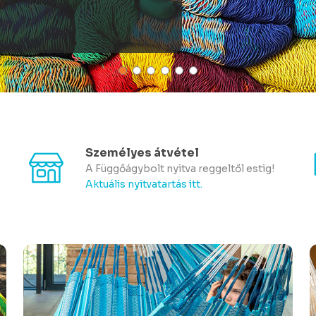
Személyes átvétel
A Függőágybolt nyitva reggeltől estig!
Aktuális nyitvatartás itt.