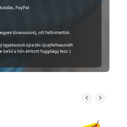
utalás, PayPal.
gyes túracuccok), ott feltüntettük.
 igyekszünk újra (és újra)felhasznált
belül a hőn áhított függőágy lesz :)