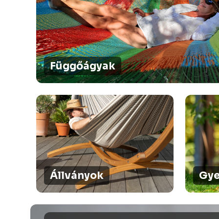
Függőágyak
Állványok
Gye