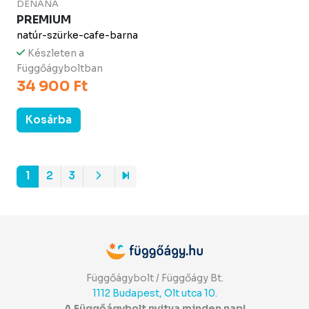
DENANA
PREMIUM
natúr-szürke-cafe-barna
Készleten a
Függőágyboltban
34 900 Ft
Kosárba
1
2
3
Függőágybolt / Függőágy Bt.
1112 Budapest, Olt utca 10.
A Függőágybolt nyitva minden nap!