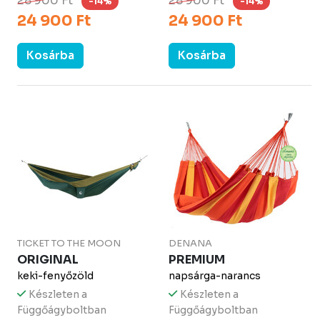
28 900 Ft
28 900 Ft
-14%
-14%
24 900 Ft
24 900 Ft
Kosárba
Kosárba
TICKET TO THE MOON
DENANA
ORIGINAL
PREMIUM
keki-fenyőzöld
napsárga-narancs
Készleten a
Készleten a
Függőágyboltban
Függőágyboltban