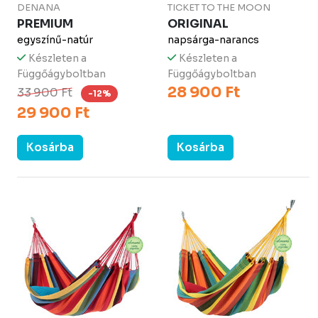
DENANA
TICKET TO THE MOON
PREMIUM
ORIGINAL
egyszínű-natúr
napsárga-narancs
Készleten a
Készleten a
Függőágyboltban
Függőágyboltban
28 900 Ft
33 900 Ft
-12%
29 900 Ft
Kosárba
Kosárba