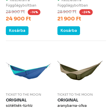
Készleten a
Készleten a
Függőágyboltban
Függőágyboltban
28 900 Ft
28 900 Ft
-14%
-24%
24 900 Ft
21 900 Ft
Kosárba
Kosárba
TICKET TO THE MOON
TICKET TO THE MOON
ORIGINAL
ORIGINAL
sötétkék-türkiz
aranybarna-oliva