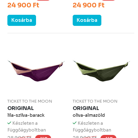
24 900 Ft
24 900 Ft
Kosárba
Kosárba
TICKET TO THE MOON
TICKET TO THE MOON
ORIGINAL
ORIGINAL
lila-szilva-barack
oliva-almazöld
Készleten a
Készleten a
Függőágyboltban
Függőágyboltban