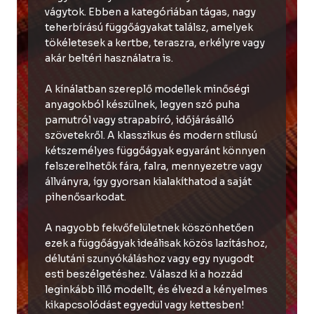
vágytok. Ebben a kategóriában tágas, nagy
teherbírású függőágyakat találsz, amelyek
tökéletesek a kertbe, teraszra, erkélyre vagy
akár beltéri használatra is.
A kínálatban szereplő modellek minőségi
anyagokból készülnek, legyen szó puha
pamutról vagy strapabíró, időjárásálló
szövetekről. A klasszikus és modern stílusú
kétszemélyes függőágyak egyaránt könnyen
felszerelhetők fára, falra, mennyezetre vagy
állványra, így gyorsan kialakíthatod a saját
pihenősarkodat.
A nagyobb fekvőfelületnek köszönhetően
ezek a függőágyak ideálisak közös lazításhoz,
délutáni szunyókáláshoz vagy egy nyugodt
esti beszélgetéshez. Válaszd ki a hozzád
leginkább illő modellt, és élvezd a kényelmes
kikapcsolódást egyedül vagy kettesben!