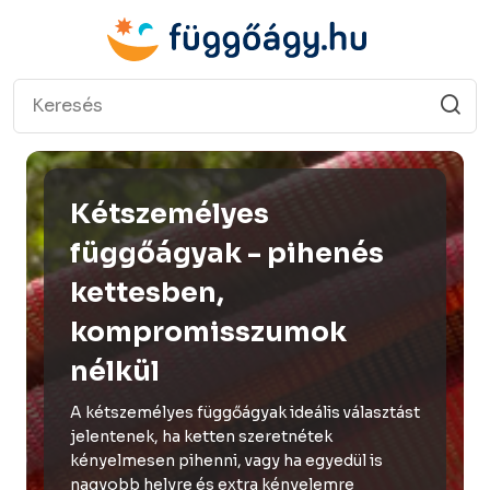
Kétszemélyes
függőágyak - pihenés
kettesben,
kompromisszumok
nélkül
A kétszemélyes függőágyak ideális választást
jelentenek, ha ketten szeretnétek
kényelmesen pihenni, vagy ha egyedül is
nagyobb helyre és extra kényelemre