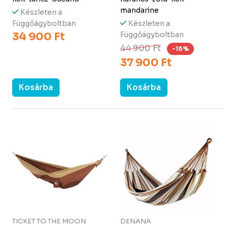
mandarine
Készleten a
Függőágyboltban
Készleten a
34 900 Ft
Függőágyboltban
44 900 Ft
-16%
37 900 Ft
Kosárba
Kosárba
TICKET TO THE MOON
DENANA