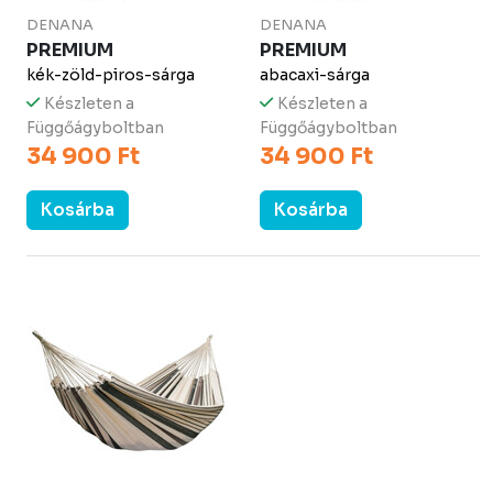
DENANA
DENANA
PREMIUM
PREMIUM
kék-zöld-piros-sárga
abacaxi-sárga
Készleten a
Készleten a
Függőágyboltban
Függőágyboltban
34 900 Ft
34 900 Ft
Kosárba
Kosárba