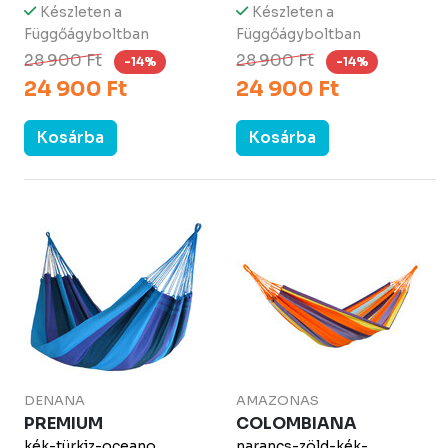
Készleten a
Készleten a
Függőágyboltban
Függőágyboltban
28 900 Ft
28 900 Ft
-14%
-14%
24 900 Ft
24 900 Ft
Kosárba
Kosárba
DENANA
AMAZONAS
PREMIUM
COLOMBIANA
kék-türkiz-oceano
narancs-zöld-kék-