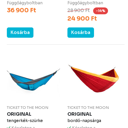
Függőágyboltban
Függőágyboltban
36 900 Ft
28 900 Ft
-14%
24 900 Ft
Kosárba
Kosárba
TICKET TO THE MOON
TICKET TO THE MOON
ORIGINAL
ORIGINAL
tengerkék-szürke
bordó-napsárga