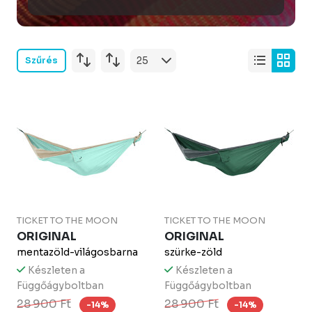
Szűrés
TICKET TO THE MOON
TICKET TO THE MOON
ORIGINAL
ORIGINAL
mentazöld-világosbarna
szürke-zöld
Készleten a
Készleten a
Függőágyboltban
Függőágyboltban
28 900 Ft
28 900 Ft
-14%
-14%