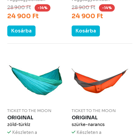
28 900 Ft
28 900 Ft
-14%
-14%
24 900 Ft
24 900 Ft
Kosárba
Kosárba
TICKET TO THE MOON
TICKET TO THE MOON
ORIGINAL
ORIGINAL
zöld-türkiz
szürke-narancs
Készleten a
Készleten a