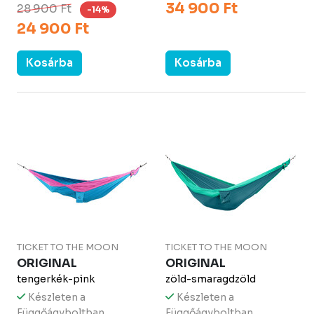
34 900 Ft
28 900 Ft
-14%
24 900 Ft
Kosárba
Kosárba
TICKET TO THE MOON
TICKET TO THE MOON
ORIGINAL
ORIGINAL
tengerkék-pink
zöld-smaragdzöld
Készleten a
Készleten a
Függőágyboltban
Függőágyboltban