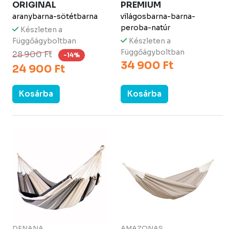
ORIGINAL
PREMIUM
aranybarna-sötétbarna
világosbarna-barna-
peroba-natúr
Készleten a
Függőágyboltban
Készleten a
Függőágyboltban
28 900 Ft
-14%
34 900 Ft
24 900 Ft
Kosárba
Kosárba
DENANA
AMAZONAS