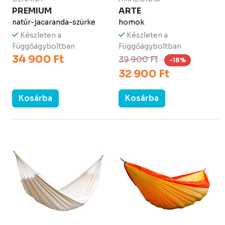
PREMIUM
ARTE
natúr-jacaranda-szürke
homok
Készleten a
Készleten a
Függőágyboltban
Függőágyboltban
34 900 Ft
39 900 Ft
-18%
32 900 Ft
Kosárba
Kosárba