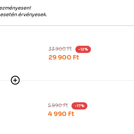
vezményesen!
 esetén érvényesek.
33 900 Ft
-12%
29 900 Ft
5 990 Ft
-17%
4 990 Ft