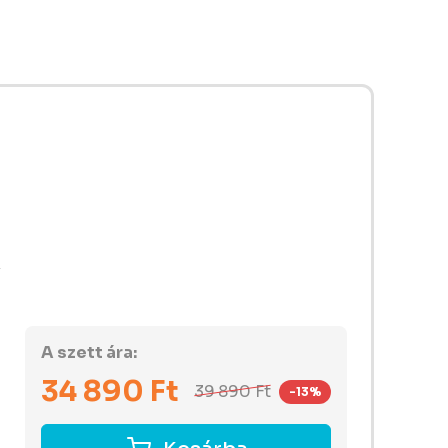
A szett ára:
34 890
Ft
39 890
Ft
-13%