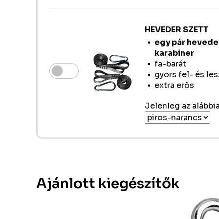
HEVEDER SZETT
egy pár heveder
karabiner
fa-barát
gyors fel- és le
extra erős
Jelenleg az alábbia
Ajánlott kiegészítők