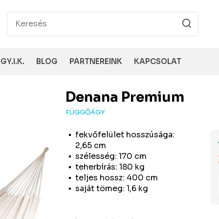
GY.I.K.
BLOG
PARTNEREINK
KAPCSOLAT
Denana
Premium
FÜGGŐÁGY
fekvőfelület hosszúsága:
2,65 cm
szélesség: 170 cm
teherbírás: 180 kg
teljes hossz: 400 cm
saját tömeg: 1,6 kg