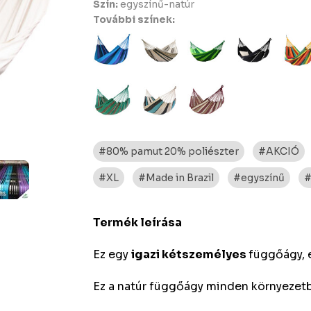
Szín:
egyszínű-natúr
További színek:
#80% pamut 20% poliészter
#AKCIÓ
#XL
#Made in Brazil
#egyszínű
#
Termék leírása
Ez egy
igazi kétszemélyes
függőágy, 
Ez a natúr függőágy minden környezetb