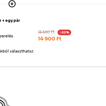
 + egy pár
18 580 Ft
-20%
szerelés
14 900 Ft
kból választhatsz: