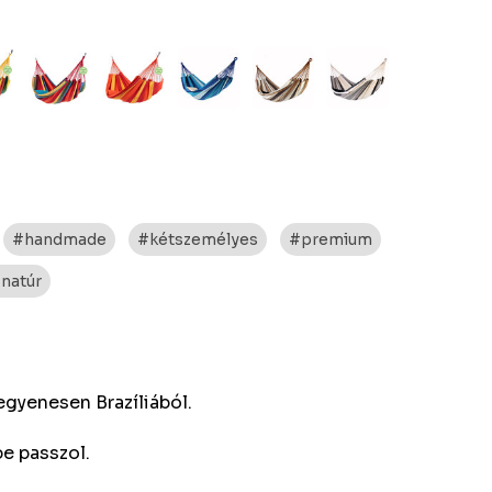
#handmade
#kétszemélyes
#premium
natúr
egyenesen Brazíliából.
e passzol.