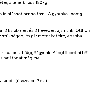
ter, a teherbírása 180kg.
 is el lehet benne férni. A gyerekek pedig
n 2 karabinert és 2 hevedert ajánlunk. Otthon
sz szükséged, és pár méter kötélre, a szoba
sszikus brazil függőágyunk! A legtöbbet ebből
 a sajátodat még ma!
arancia (összesen 2 év:)