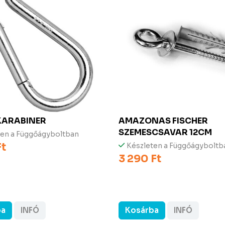
KARABINER
AMAZONAS FISCHER
SZEMESCSAVAR 12CM
ten a Függőágyboltban
Ft
Készleten a Függőágyboltb
3 290 Ft
ba
INFÓ
Kosárba
INFÓ