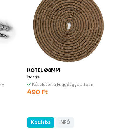
KÖTÉL Ø8MM
DEN
barna
natúr-
Készleten a Függőágyboltban
Kész
an
490 Ft
39 9
Kosárba
INFÓ
Kos