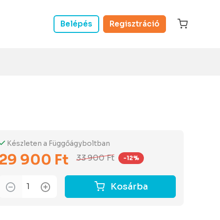
Belépés
Regisztráció
Készleten a Függőágyboltban
29 900 Ft
33 900 Ft
-12%
Kosárba