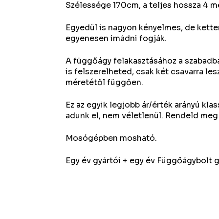
Szélessége 170cm, a teljes hossza 4 mé
Egyedül is nagyon kényelmes, de ketten
egyenesen imádni fogják.
A függőágy felakasztásához a szabadba
is felszerelheted, csak két csavarra le
méretétől függően.
Ez az egyik legjobb ár/érték arányú kla
adunk el, nem véletlenül. Rendeld meg
Mosógépben mosható.
Egy év gyártói + egy év Függőágybolt g