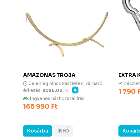
AMAZONAS
TROJA
EXTRA 
Jelenleg nincs készleten, várható
Készle
érkezés:
2026.08.11.
1 790 
Ingyenes házhozszállítás
165 990 Ft
Kosárba
INFÓ
Kosár