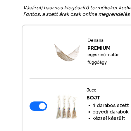
Vásárolj hasznos kiegészítő termékeket ked
Fontos: a szett árak csak online megrendelés
Denana
PREMIUM
egyszínű-natúr
függőágy
Jucc
BOJT
4 darabos szett
egyedi darabok
kézzel készült