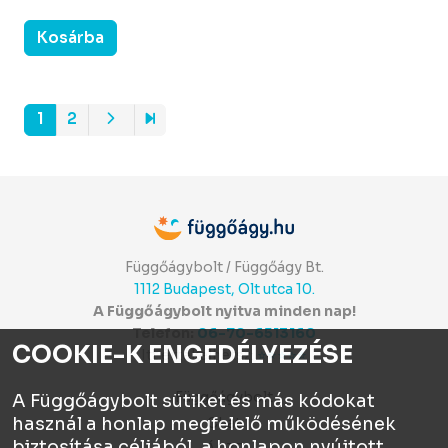
Kosárba
1
2
Függőágybolt / Függőágy Bt.
1112 Budapest, Olt utca 10.
A Függőágybolt nyitva minden nap!
Telefon:
06-70-6513160
COOKIE-K ENGEDÉLYEZÉSE
Itt értékelhetsz:
⭐⭐⭐⭐⭐
Függőágybolt
A Függőágybolt sütiket és más kódokat
használ a honlap megfelelő működésének
Chat
biztosítása céljából, a honlapon nyújtott