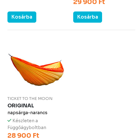
29 900 Ft
Kosárba
Kosárba
TICKET TO THE MOON
ORIGINAL
napsárga-narancs
Készleten a
Függőágyboltban
28 900 Ft