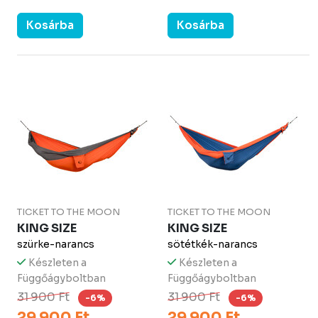
Kosárba
Kosárba
TICKET TO THE MOON
TICKET TO THE MOON
KING SIZE
KING SIZE
szürke-narancs
sötétkék-narancs
Készleten a
Készleten a
Függőágyboltban
Függőágyboltban
31 900 Ft
31 900 Ft
-6%
-6%
29 900 Ft
29 900 Ft