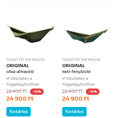
TICKET TO THE MOON
TICKET TO THE MOON
ORIGINAL
ORIGINAL
oliva-almazöld
keki-fenyőzöld
Készleten a
Készleten a
Függőágyboltban
Függőágyboltban
28 900 Ft
28 900 Ft
-14%
-14%
24 900 Ft
24 900 Ft
Kosárba
Kosárba