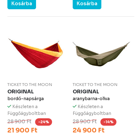
Kosárba
Kosárba
TICKET TO THE MOON
TICKET TO THE MOON
ORIGINAL
ORIGINAL
bordó-napsárga
aranybarna-oliva
Készleten a
Készleten a
Függőágyboltban
Függőágyboltban
28 900 Ft
28 900 Ft
-24%
-14%
21 900 Ft
24 900 Ft