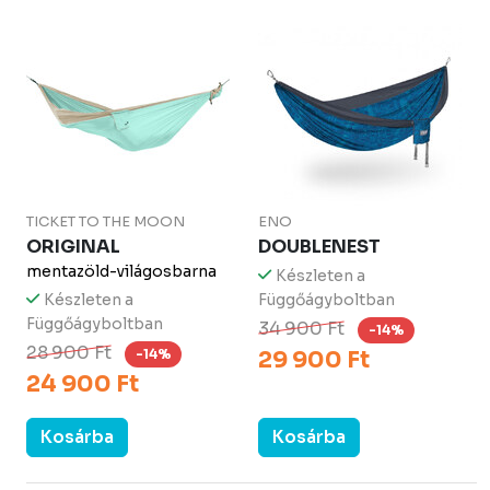
TICKET TO THE MOON
ENO
ORIGINAL
DOUBLENEST
mentazöld-világosbarna
Készleten a
Készleten a
Függőágyboltban
Függőágyboltban
34 900 Ft
-14%
28 900 Ft
-14%
29 900 Ft
24 900 Ft
Kosárba
Kosárba