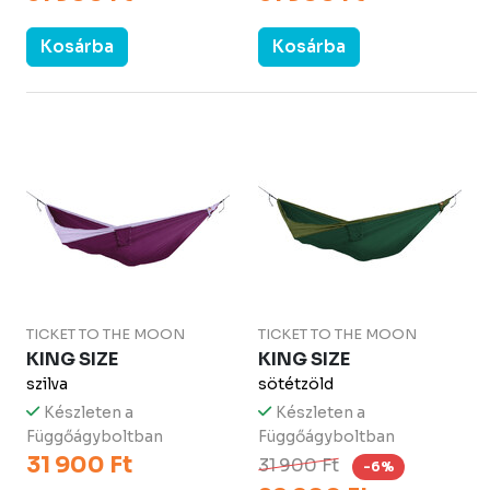
Kosárba
Kosárba
TICKET TO THE MOON
TICKET TO THE MOON
KING SIZE
KING SIZE
szilva
sötétzöld
Készleten a
Készleten a
Függőágyboltban
Függőágyboltban
31 900 Ft
31 900 Ft
-6%