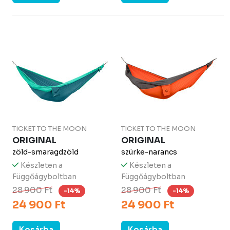
TICKET TO THE MOON
TICKET TO THE MOON
ORIGINAL
ORIGINAL
zöld-smaragdzöld
szürke-narancs
Készleten a
Készleten a
Függőágyboltban
Függőágyboltban
28 900 Ft
28 900 Ft
-14%
-14%
24 900 Ft
24 900 Ft
Kosárba
Kosárba