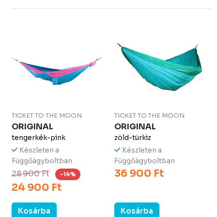
TICKET TO THE MOON
TICKET TO THE MOON
ORIGINAL
ORIGINAL
tengerkék-pink
zöld-türkiz
Készleten a
Készleten a
Függőágyboltban
Függőágyboltban
36 900 Ft
28 900 Ft
-14%
24 900 Ft
Kosárba
Kosárba