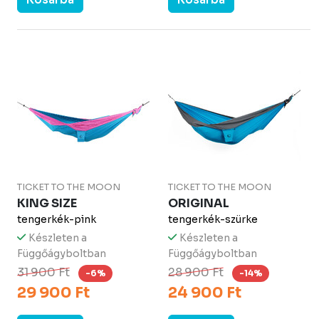
TICKET TO THE MOON
TICKET TO THE MOON
KING SIZE
ORIGINAL
tengerkék-pink
tengerkék-szürke
Készleten a
Készleten a
Függőágyboltban
Függőágyboltban
31 900 Ft
28 900 Ft
-6%
-14%
29 900 Ft
24 900 Ft