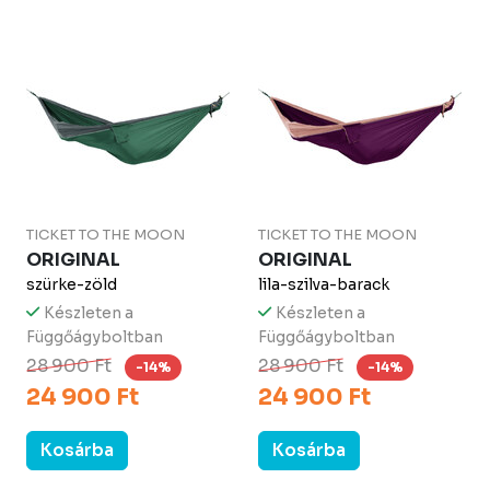
TICKET TO THE MOON
TICKET TO THE MOON
ORIGINAL
ORIGINAL
szürke-zöld
lila-szilva-barack
Készleten a
Készleten a
Függőágyboltban
Függőágyboltban
28 900 Ft
28 900 Ft
-14%
-14%
24 900 Ft
24 900 Ft
Kosárba
Kosárba