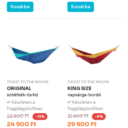
Kosárba
Kosárba
TICKET TO THE MOON
TICKET TO THE MOON
ORIGINAL
KING SIZE
sötétkék-türkiz
napsárga-bordó
Készleten a
Készleten a
Függőágyboltban
Függőágyboltban
28 900 Ft
31 900 Ft
-14%
-6%
24 900 Ft
29 900 Ft