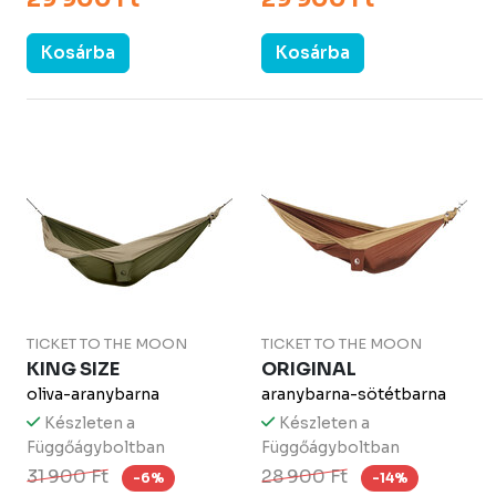
Kosárba
Kosárba
TICKET TO THE MOON
TICKET TO THE MOON
KING SIZE
ORIGINAL
oliva-aranybarna
aranybarna-sötétbarna
Készleten a
Készleten a
Függőágyboltban
Függőágyboltban
31 900 Ft
28 900 Ft
-6%
-14%