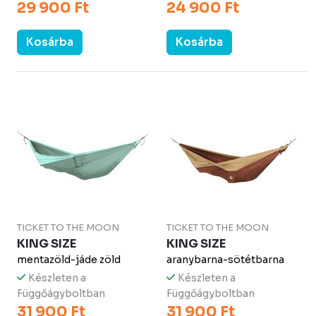
29 900 Ft
24 900 Ft
Kosárba
Kosárba
TICKET TO THE MOON
TICKET TO THE MOON
KING SIZE
KING SIZE
mentazöld-jáde zöld
aranybarna-sötétbarna
Készleten a
Készleten a
Függőágyboltban
Függőágyboltban
31 900 Ft
31 900 Ft