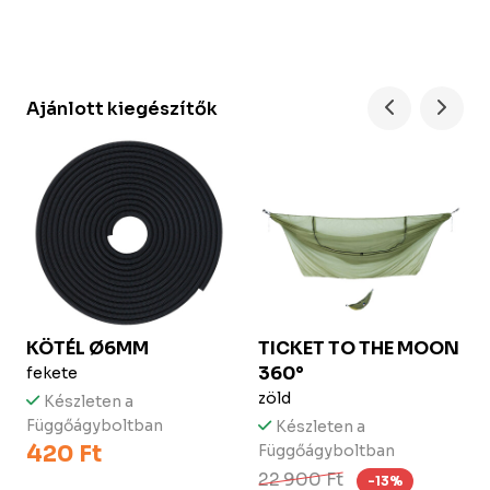
Ajánlott kiegészítők
KÖTÉL Ø6MM
TICKET TO THE MOON
360°
fekete
zöld
Készleten a
Függőágyboltban
Készleten a
420 Ft
Függőágyboltban
22 900 Ft
-13%