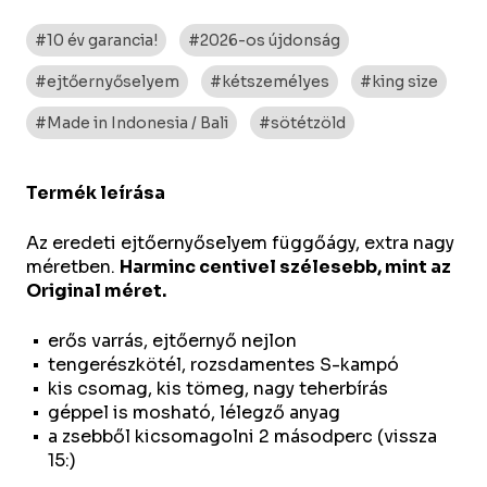
#10 év garancia!
#2026-os újdonság
#ejtőernyőselyem
#kétszemélyes
#king size
#Made in Indonesia / Bali
#sötétzöld
Termék leírása
Az eredeti ejtőernyőselyem függőágy, extra nagy
méretben.
Harminc centivel szélesebb, mint az
Original méret.
erős varrás, ejtőernyő nejlon
tengerészkötél, rozsdamentes S-kampó
kis csomag, kis tömeg, nagy teherbírás
géppel is mosható, lélegző anyag
a zsebből kicsomagolni 2 másodperc (vissza
15:)