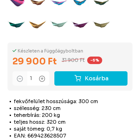
Készleten a Függőágyboltban
29 900 Ft
31 900 Ft
-6%
Kosárba
fekvőfelület hosszúsága: 300 cm
szélesség: 230 cm
teherbírás: 200 kg
teljes hossz: 320 cm
saját tömeg: 0,7 kg
EAN: 669423628507