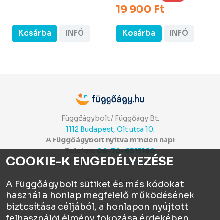
19 900 Ft
Kosárba
INFÓ
Kosárba
INFÓ
Függőágybolt / Függőágy Bt.
1112 Budapest, Olt utca 10.
A Függőágybolt nyitva minden nap!
Telefon:
06-70-6513160
COOKIE-K ENGEDÉLYEZÉSE
Itt értékelhetsz:
⭐⭐⭐⭐⭐
Függőágybolt
A Függőágybolt sütiket és más kódokat
használ a honlap megfelelő működésének
Chat
biztosítása céljából, a honlapon nyújtott
ÁSZF
felhasználói élmény fokozása érdekében,