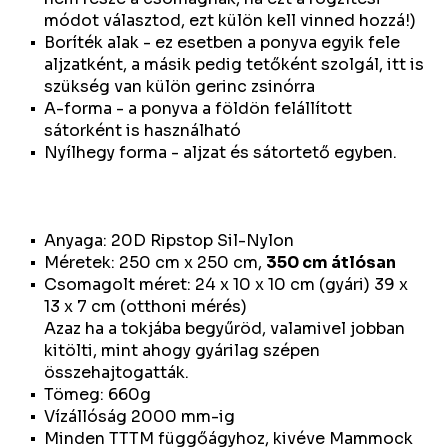
módot választod, ezt külön kell vinned hozzá!)
Boríték alak - ez esetben a ponyva egyik fele
aljzatként, a másik pedig tetőként szolgál, itt is
szükség van külön gerinc zsinórra
A-forma - a ponyva a földön felállított
sátorként is használható
Nyílhegy forma - aljzat és sátortető egyben.
Anyaga: 20D Ripstop Sil-Nylon
Méretek: 250 cm x 250 cm,
350 cm átlósan
Csomagolt méret: 24 x 10 x 10 cm (gyári) 39 x
13 x 7 cm (otthoni mérés)
Azaz ha a tokjába begyűröd, valamivel jobban
kitölti, mint ahogy gyárilag szépen
összehajtogatták.
Tömeg: 660g
Vízállóság 2000 mm-ig
Minden TTTM függőágyhoz, kivéve Mammock