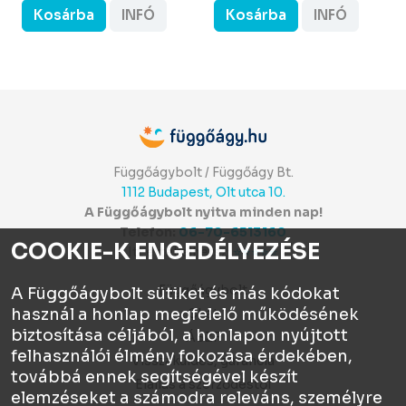
Kosárba
INFÓ
Kosárba
INFÓ
Függőágybolt / Függőágy Bt.
1112 Budapest, Olt utca 10.
A Függőágybolt nyitva minden nap!
Telefon:
06-70-6513160
COOKIE-K ENGEDÉLYEZÉSE
Itt értékelhetsz:
⭐⭐⭐⭐⭐
Függőágybolt
A Függőágybolt sütiket és más kódokat
használ a honlap megfelelő működésének
Chat
biztosítása céljából, a honlapon nyújtott
ÁSZF
felhasználói élmény fokozása érdekében,
Visszaküldés, garancia
továbbá ennek segítségével készít
Elállás a szerződéstől
elemzéseket a számodra releváns, személyre