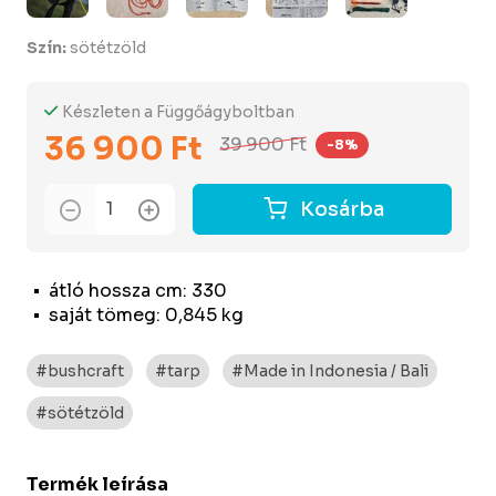
Szín:
sötétzöld
Készleten a Függőágyboltban
36 900 Ft
39 900 Ft
-8%
Kosárba
átló hossza cm: 330
saját tömeg: 0,845 kg
#bushcraft
#tarp
#Made in Indonesia / Bali
#sötétzöld
Termék leírása