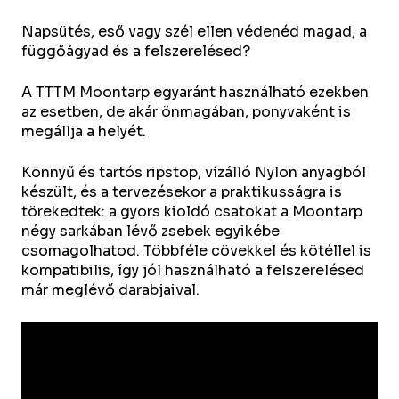
Napsütés, eső vagy szél ellen védenéd magad, a
függőágyad és a felszerelésed?
A TTTM Moontarp egyaránt használható ezekben
az esetben, de akár önmagában, ponyvaként is
megállja a helyét.
Könnyű és tartós ripstop, vízálló Nylon anyagból
készült, és a tervezésekor a praktikusságra is
törekedtek: a gyors kioldó csatokat a Moontarp
négy sarkában lévő zsebek egyikébe
csomagolhatod. Többféle cövekkel és kötéllel is
kompatibilis, így jól használható a felszerelésed
már meglévő darabjaival.