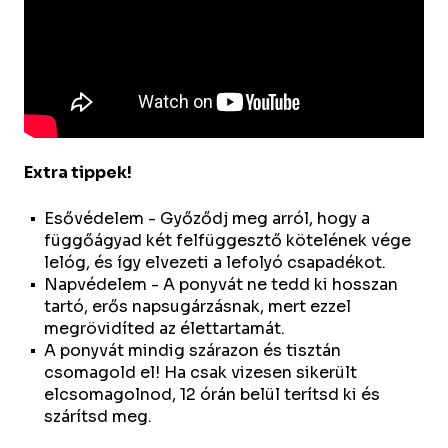
Extra tippek!
Esővédelem - Győződj meg arról, hogy a
függőágyad két felfüggesztő kötelének vége
lelóg, és így elvezeti a lefolyó csapadékot.
Napvédelem - A ponyvát ne tedd ki hosszan
tartó, erős napsugárzásnak, mert ezzel
megrövidíted az élettartamát.
A ponyvát mindig szárazon és tisztán
csomagold el! Ha csak vizesen sikerült
elcsomagolnod, 12 órán belül terítsd ki és
szárítsd meg.