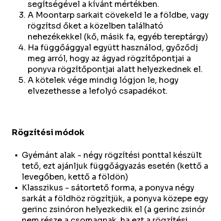
segítségével a kívánt mértékben.
A Moontarp sarkait cövekeld le a földbe, vagy
rögzítsd őket a közelben található
nehezékekkel (kő, másik fa, egyéb tereptárgy)
Ha függőággyal együtt használod, győződj
meg arról, hogy az ágyad rögzítőpontjai a
ponyva rögzítőpontjai alatt helyezkednek el.
A kötelek vége mindig lógjon le, hogy
elvezethesse a lefolyó csapadékot.
Rögzítési módok
Gyémánt alak - négy rögzítési ponttal készült
tető, ezt ajánljuk függőágyazás esetén (kettő a
levegőben, kettő a földön)
Klasszikus - sátortető forma, a ponyva négy
sarkát a földhöz rögzítjük, a ponyva közepe egy
gerinc zsinóron helyezkedik el (a gerinc zsinór
nem része a csomagnak, ha ezt a rögzítési