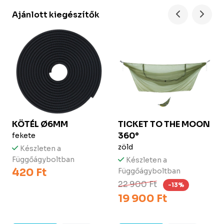
Ajánlott kiegészítők
KÖTÉL Ø6MM
TICKET TO THE MOON
360°
fekete
zöld
Készleten a
Függőágyboltban
Készleten a
420 Ft
Függőágyboltban
22 900 Ft
-13%
19 900 Ft