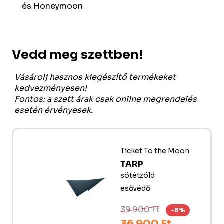
és Honeymoon
Vedd meg szettben!
Vásárolj hasznos kiegészítő termékeket
kedvezményesen!
Fontos: a szett árak csak online megrendelés
esetén érvényesek.
Ticket To the Moon
TARP
sötétzöld
esővédő
39 900 Ft
-8%