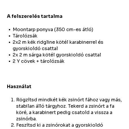
A felszerelés tartalma
Moontarp ponyva (350 cm-es átló)
Tárolózsák
2x2 m kék ridgline kötél karabinerrel és
gyorskioldó csattal
2x 2 m sárga kötél gyorskioldó csattal
2 Y cövek + tárolózsák
Használat
Rögzítsd mindkét kék zsinórt fához vagy más,
stabilan álló tárgyhoz. Tekerd a zsinórt a fa
köré, a karabinert pedig csatold a vissza a
zsinórba.
Feszítsd ki a zsinórokat a gyorskioldó