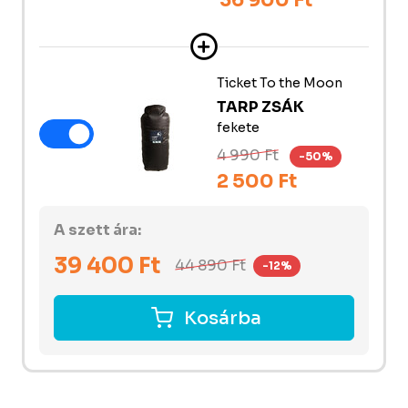
36 900 Ft
Ticket To the Moon
TARP ZSÁK
fekete
4 990 Ft
-50%
2 500 Ft
A szett ára:
39 400
Ft
44 890
Ft
-12%
Kosárba