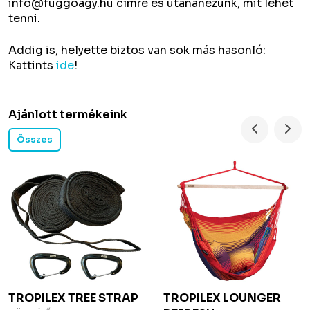
info@fuggoagy.hu
címre és utánanézünk, mit lehet
tenni.
Addig is, helyette biztos van sok más hasonló:
Kattints
ide
!
Ajánlott termékeink
Összes
TROPILEX
TREE STRAP
TROPILEX
LOUNGER