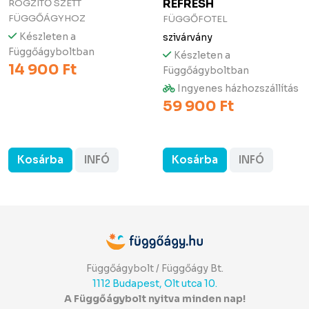
REFRESH
RÖGZÍTŐ SZETT
FÜGGŐÁGYHOZ
FÜGGŐFOTEL
Készleten a
szivárvány
Függőágyboltban
Készleten a
14 900 Ft
Függőágyboltban
Ingyenes házhozszállítás
59 900 Ft
Kosárba
INFÓ
Kosárba
INFÓ
Függőágybolt / Függőágy Bt.
1112 Budapest, Olt utca 10.
A Függőágybolt nyitva minden nap!