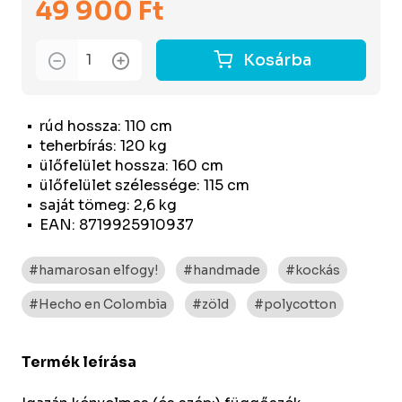
49 900 Ft
Kosárba
rúd hossza: 110 cm
teherbírás: 120 kg
ülőfelület hossza: 160 cm
ülőfelület szélessége: 115 cm
saját tömeg: 2,6 kg
EAN: 8719925910937
#hamarosan elfogy!
#handmade
#kockás
#Hecho en Colombia
#zöld
#polycotton
Termék leírása