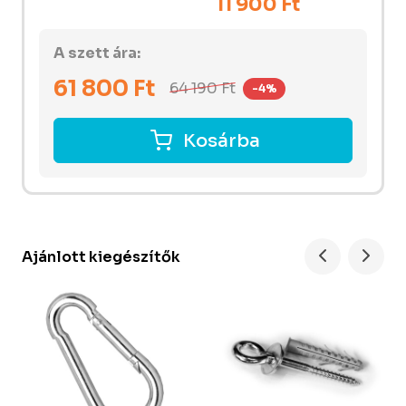
11 900 Ft
A szett ára:
61 800
Ft
64 190
Ft
-4%
Kosárba
Ajánlott kiegészítők