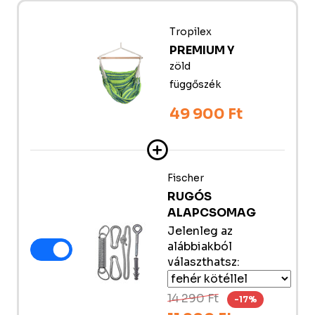
Tropilex
PREMIUM Y
zöld
függőszék
49 900 Ft
Fischer
RUGÓS
ALAPCSOMAG
Jelenleg az
alábbiakból
választhatsz:
14 290 Ft
-17%