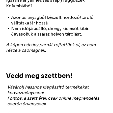
Igazán kényelmes (és szép:) függőszék
Kolumbiából.
Azonos anyagból készült hordozó/tároló
válltáska jár hozzá
Nem időjárásálló, de egy kis esőt kibír.
Javasoljuk a száraz helyen tárolást.
A képen néhány párnát rejtettünk el, ez nem
része a csomagnak.
Vedd meg szettben!
Vásárolj hasznos kiegészítő termékeket
kedvezményesen!
Fontos: a szett árak csak online megrendelés
esetén érvényesek.