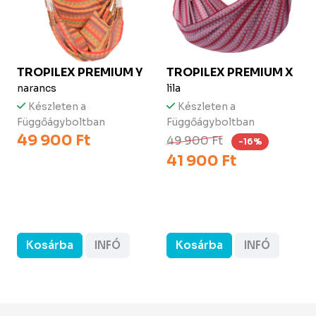
TROPILEX
PREMIUM Y
TROPILEX
PREMIUM X
narancs
lila
Készleten a
Készleten a
Függőágyboltban
Függőágyboltban
49 900 Ft
49 900 Ft
-16%
41 900 Ft
Kosárba
INFÓ
Kosárba
INFÓ