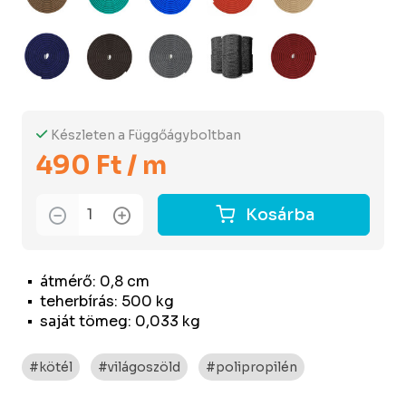
Készleten a Függőágyboltban
490 Ft / m
Kosárba
átmérő: 0,8 cm
teherbírás: 500 kg
saját tömeg: 0,033 kg
#kötél
#világoszöld
#polipropilén