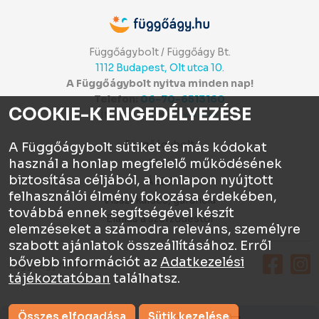
Függőágybolt / Függőágy Bt.
1112 Budapest, Olt utca 10.
A Függőágybolt nyitva minden nap!
Telefon:
06-70-6513160
COOKIE-K ENGEDÉLYEZÉSE
Itt értékelhetsz:
⭐⭐⭐⭐⭐
Függőágybolt
A Függőágybolt sütiket és más kódokat
használ a honlap megfelelő működésének
Chat
biztosítása céljából, a honlapon nyújtott
ÁSZF
felhasználói élmény fokozása érdekében,
Visszaküldés, garancia
továbbá ennek segítségével készít
Elállás a szerződéstől
elemzéseket a számodra releváns, személyre
szabott ajánlatok összeállításához. Erről
bővebb információt az
Adatkezelési
Függőágy.hu © 2026
tájékoztatóban
találhatsz.
Összes elfogadása
Sütik kezelése