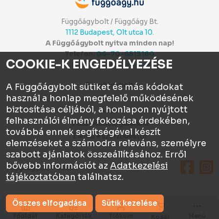
Függőágybolt / Függőágy Bt.
1112 Budapest, Olt utca 10.
A Függőágybolt nyitva minden nap!
Telefon:
06-70-6513160
COOKIE-K ENGEDÉLYEZÉSE
Itt értékelhetsz:
⭐⭐⭐⭐⭐
Függőágybolt
A Függőágybolt sütiket és más kódokat
használ a honlap megfelelő működésének
Chat
biztosítása céljából, a honlapon nyújtott
ÁSZF
felhasználói élmény fokozása érdekében,
Visszaküldés, garancia
továbbá ennek segítségével készít
Elállás a szerződéstől
elemzéseket a számodra releváns, személyre
szabott ajánlatok összeállításához. Erről
bővebb információt az
Adatkezelési
Függőágy.hu © 2026
tájékoztatóban
találhatsz.
Összes elfogadása
Sütik kezelése
Főoldal
Kategóriák
Fiókom
Menü
Kosár