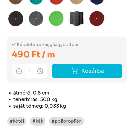
Készleten a Függőágyboltban
490 Ft / m
Kosárba
átmérő: 0,8 cm
teherbírás: 500 kg
saját tömeg: 0,033 kg
#kötél
#kék
#polipropilén