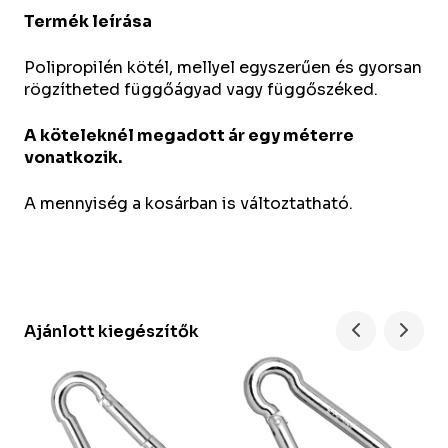
Termék leírása
Polipropilén kötél, mellyel egyszerűen és gyorsan
rögzítheted függőágyad vagy függőszéked.
A köteleknél megadott ár egy méterre
vonatkozik.
A mennyiség a kosárban is változtatható.
Ajánlott kiegészítők