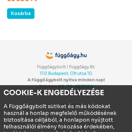
Kosárba
Függőágybolt / Függőágy Bt.
1112 Budapest, Olt utca 10.
A Függőágybolt nyitva minden nap!
Telefon:
06-70-6513160
COOKIE-K ENGEDÉLYEZÉSE
Itt értékelhetsz:
⭐⭐⭐⭐⭐
Függőágybolt
A Függőágybolt sütiket és más kódokat
használ a honlap megfelelő működésének
Chat
biztosítása céljából, a honlapon nyújtott
ÁSZF
felhasználói élmény fokozása érdekében,
Visszaküldés, garancia