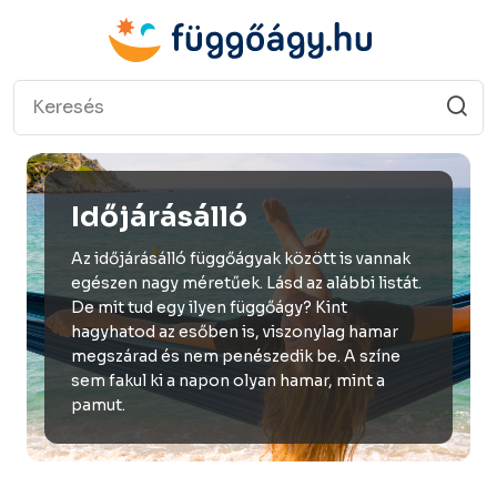
Időjárásálló
Az időjárásálló függőágyak között is vannak
egészen nagy méretűek. Lásd az alábbi listát.
De mit tud egy ilyen függőágy? Kint
hagyhatod az esőben is, viszonylag hamar
megszárad és nem penészedik be. A színe
sem fakul ki a napon olyan hamar, mint a
pamut.