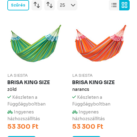
Szűrés
LA SIESTA
LA SIESTA
BRISA KING SIZE
BRISA KING SIZE
zöld
narancs
Készleten a
Készleten a
Függőágyboltban
Függőágyboltban
Ingyenes
Ingyenes
házhozszállítás
házhozszállítás
53 300 Ft
53 300 Ft