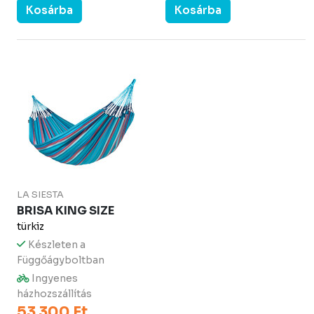
Kosárba
Kosárba
LA SIESTA
BRISA KING SIZE
türkiz
Készleten a
Függőágyboltban
Ingyenes
házhozszállítás
53 300 Ft