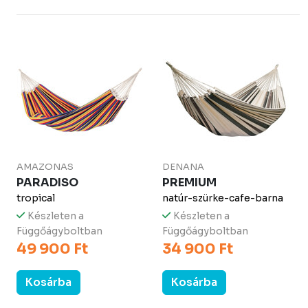
AMAZONAS
DENANA
PARADISO
PREMIUM
tropical
natúr-szürke-cafe-barna
Készleten a
Készleten a
Függőágyboltban
Függőágyboltban
49 900 Ft
34 900 Ft
Kosárba
Kosárba