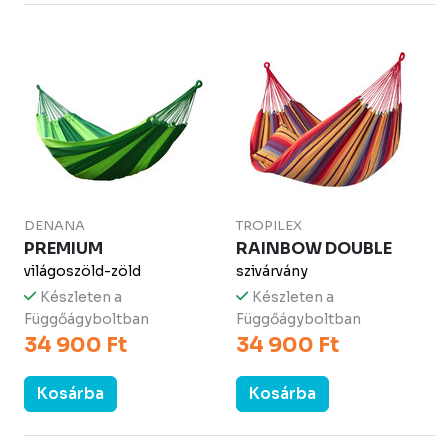
DENANA
TROPILEX
PREMIUM
RAINBOW DOUBLE
világoszöld-zöld
szivárvány
Készleten a
Készleten a
Függőágyboltban
Függőágyboltban
34 900 Ft
34 900 Ft
Kosárba
Kosárba