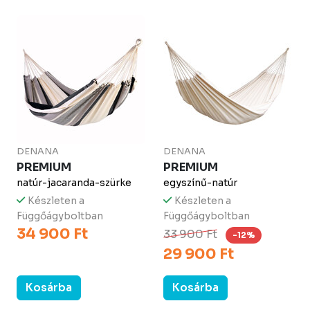
DENANA
DENANA
PREMIUM
PREMIUM
natúr-jacaranda-szürke
egyszínű-natúr
Készleten a
Készleten a
Függőágyboltban
Függőágyboltban
34 900 Ft
33 900 Ft
-12%
29 900 Ft
Kosárba
Kosárba