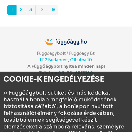
1
2
3
Függőágybolt / Függőágy Bt.
1112 Budapest, Olt utca 10.
A Függőágybolt nyitva minden nap!
Telefon:
06-70-6513160
COOKIE-K ENGEDÉLYEZÉSE
Itt értékelhetsz:
⭐⭐⭐⭐⭐
Függőágybolt
A Függőágybolt sütiket és más kódokat
használ a honlap megfelelő működésének
Chat
biztosítása céljából, a honlapon nyújtott
ÁSZF
felhasználói élmény fokozása érdekében,
Visszaküldés, garancia
továbbá ennek segítségével készít
Elállás a szerződéstől
elemzéseket a számodra releváns, személyre