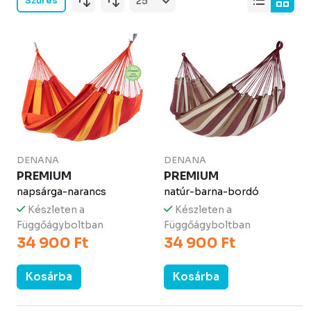
Szűrés
DENANA
DENANA
PREMIUM
PREMIUM
napsárga-narancs
natúr-barna-bordó
Készleten a
Készleten a
Függőágyboltban
Függőágyboltban
34 900 Ft
34 900 Ft
Kosárba
Kosárba