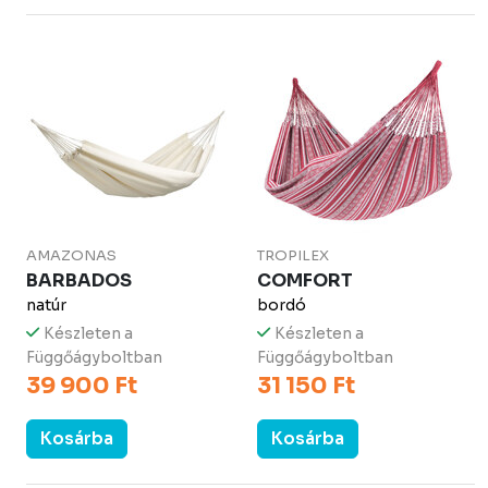
AMAZONAS
TROPILEX
BARBADOS
COMFORT
natúr
bordó
Készleten a
Készleten a
Függőágyboltban
Függőágyboltban
39 900 Ft
31 150 Ft
Kosárba
Kosárba