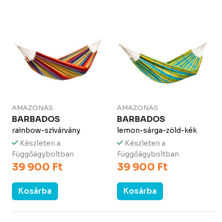
AMAZONAS
AMAZONAS
BARBADOS
BARBADOS
rainbow-szivárvány
lemon-sárga-zöld-kék
Készleten a
Készleten a
Függőágyboltban
Függőágyboltban
39 900 Ft
39 900 Ft
Kosárba
Kosárba