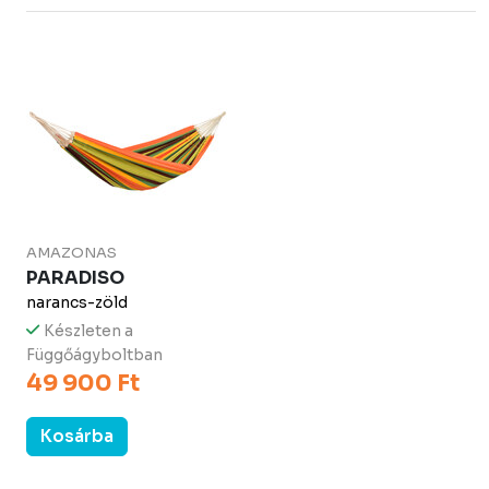
AMAZONAS
PARADISO
narancs-zöld
Készleten a
Függőágyboltban
49 900 Ft
Kosárba