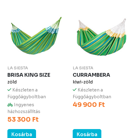
LA SIESTA
LA SIESTA
BRISA KING SIZE
CURRAMBERA
zöld
kiwi-zöld
Készleten a
Készleten a
Függőágyboltban
Függőágyboltban
49 900 Ft
Ingyenes
házhozszállítás
53 300 Ft
Kosárba
Kosárba