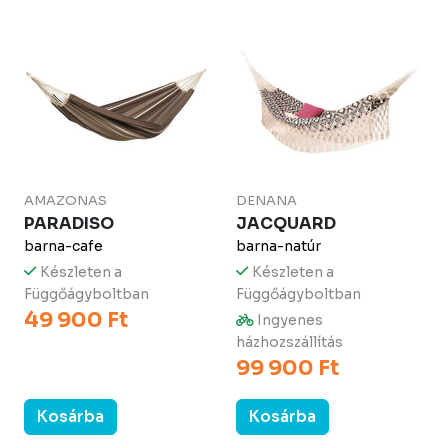
AMAZONAS
DENANA
PARADISO
JACQUARD
barna-cafe
barna-natúr
Készleten a
Készleten a
Függőágyboltban
Függőágyboltban
49 900 Ft
Ingyenes
házhozszállítás
99 900 Ft
Kosárba
Kosárba