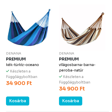
DENANA
DENANA
PREMIUM
PREMIUM
kék-türkiz-oceano
világosbarna-barna-
peroba-natúr
Készleten a
Függőágyboltban
Készleten a
34 900 Ft
Függőágyboltban
34 900 Ft
Kosárba
Kosárba