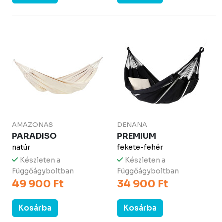
AMAZONAS
DENANA
PARADISO
PREMIUM
natúr
fekete-fehér
Készleten a
Készleten a
Függőágyboltban
Függőágyboltban
49 900 Ft
34 900 Ft
Kosárba
Kosárba