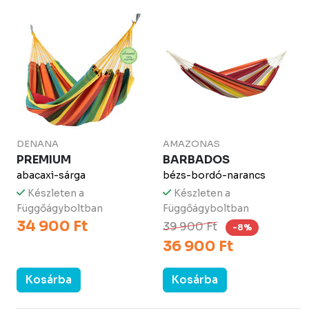
DENANA
AMAZONAS
PREMIUM
BARBADOS
abacaxi-sárga
bézs-bordó-narancs
Készleten a
Készleten a
Függőágyboltban
Függőágyboltban
34 900 Ft
39 900 Ft
-8%
36 900 Ft
Kosárba
Kosárba