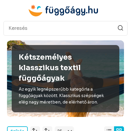
Kétszemélyes
klasszikus textil
függőágyak
Az egyik legnépszerűbb kategória a
függőágyak között. Klasszikus szépségek
elég nagy méretben, de elérhető áron.