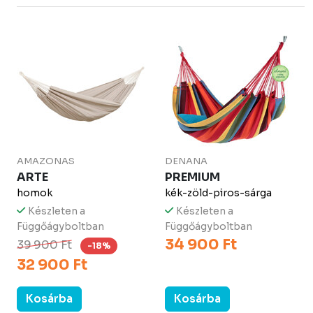
AMAZONAS
DENANA
ARTE
PREMIUM
homok
kék-zöld-piros-sárga
Készleten a
Készleten a
Függőágyboltban
Függőágyboltban
34 900 Ft
39 900 Ft
-18%
32 900 Ft
Kosárba
Kosárba