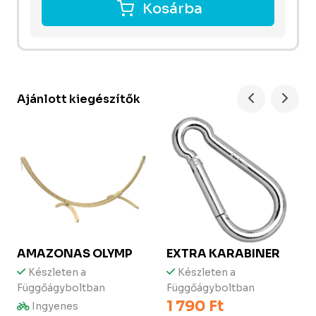
Kosárba
Ajánlott kiegészítők
AMAZONAS
OLYMP
EXTRA KARABINER
Készleten a
Készleten a
Függőágyboltban
Függőágyboltban
1 790 Ft
Ingyenes