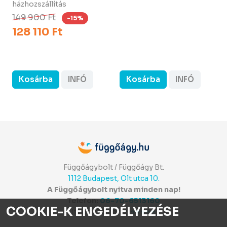
házhozszállítás
149 900 Ft
-15%
128 110 Ft
Kosárba
INFÓ
Kosárba
INFÓ
Függőágybolt / Függőágy Bt.
1112 Budapest, Olt utca 10.
A Függőágybolt nyitva minden nap!
Telefon:
06-70-6513160
COOKIE-K ENGEDÉLYEZÉSE
Itt értékelhetsz:
⭐⭐⭐⭐⭐