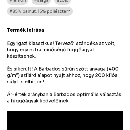
#lemon
#sárga
#zöld
#85% pamut, 15% poliészter*
Termék leírása
Egy igazi klasszikus! Tervezői szándéka az volt,
hogy egy extra minőségű függőágyat
készítsenek.
És sikerült! A Barbados sűrűn szőtt anyaga (400
g/m²) szilárd alapot nyújt ahhoz, hogy 200 kilós
súlyt is elbírjon!
Ár-érték arányban a Barbados optimális választás
a függőágyak kedvelőinek.