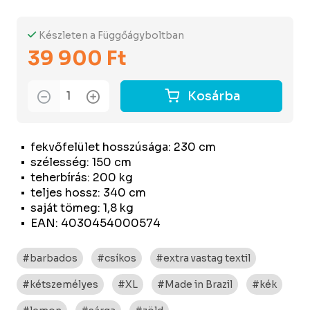
Készleten a Függőágyboltban
39 900 Ft
Kosárba
fekvőfelület hosszúsága: 230 cm
szélesség: 150 cm
teherbírás: 200 kg
teljes hossz: 340 cm
saját tömeg: 1,8 kg
EAN: 4030454000574
#barbados
#csíkos
#extra vastag textil
#kétszemélyes
#XL
#Made in Brazil
#kék