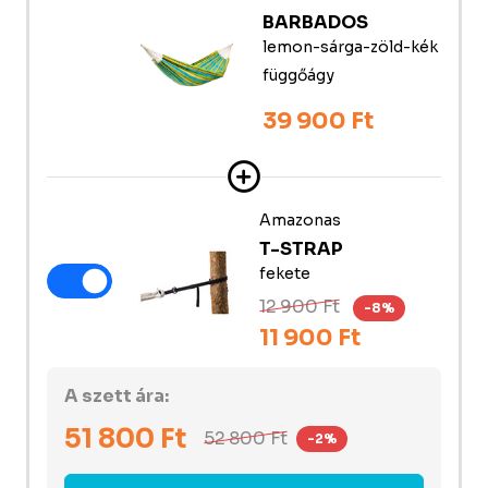
BARBADOS
lemon-sárga-zöld-kék
függőágy
39 900 Ft
Amazonas
T-STRAP
fekete
12 900 Ft
-8%
11 900 Ft
A szett ára:
51 800
Ft
52 800
Ft
-2%