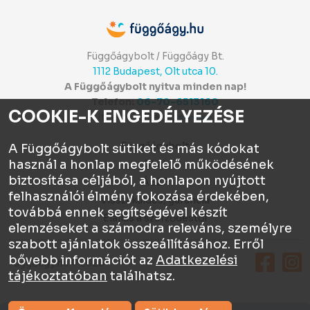
Függőágybolt / Függőágy Bt.
1112 Budapest, Olt utca 10.
A Függőágybolt nyitva minden nap!
Telefon:
06-70-6513160
COOKIE-K ENGEDÉLYEZÉSE
Itt értékelhetsz:
⭐⭐⭐⭐⭐
Függőágybolt
A Függőágybolt sütiket és más kódokat
használ a honlap megfelelő működésének
Chat
biztosítása céljából, a honlapon nyújtott
ÁSZF
felhasználói élmény fokozása érdekében,
Visszaküldés, garancia
továbbá ennek segítségével készít
Elállás a szerződéstől
elemzéseket a számodra releváns, személyre
szabott ajánlatok összeállításához. Erről
bővebb információt az
Adatkezelési
Függőágy.hu © 2026
tájékoztatóban
találhatsz.