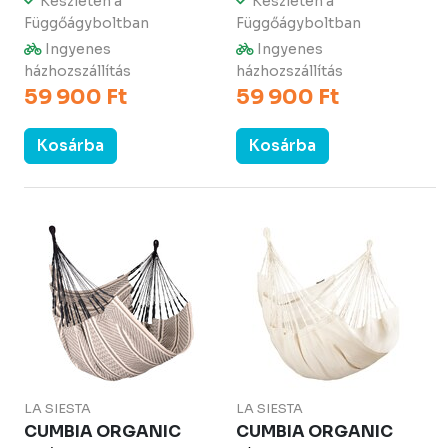
Készleten a
Készleten a
Függőágyboltban
Függőágyboltban
Ingyenes
Ingyenes
házhozszállítás
házhozszállítás
59 900 Ft
59 900 Ft
Kosárba
Kosárba
LA SIESTA
LA SIESTA
CUMBIA ORGANIC
CUMBIA ORGANIC