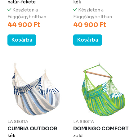
natúr-fekete
kék
Készleten a
Készleten a
Függőágyboltban
Függőágyboltban
44 900 Ft
40 900 Ft
Kosárba
Kosárba
LA SIESTA
LA SIESTA
CUMBIA OUTDOOR
DOMINGO COMFORT
kék
zöld