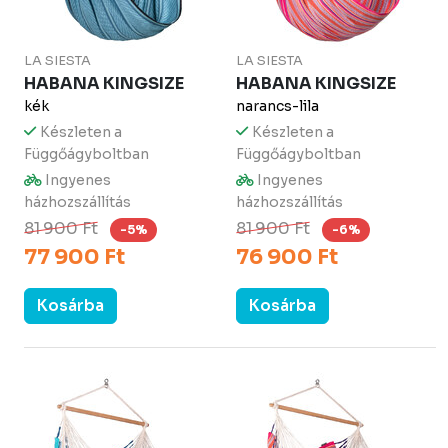
LA SIESTA
LA SIESTA
HABANA KINGSIZE
HABANA KINGSIZE
kék
narancs-lila
Készleten a
Készleten a
Függőágyboltban
Függőágyboltban
Ingyenes
Ingyenes
házhozszállítás
házhozszállítás
81 900 Ft
81 900 Ft
-5%
-6%
77 900 Ft
76 900 Ft
Kosárba
Kosárba