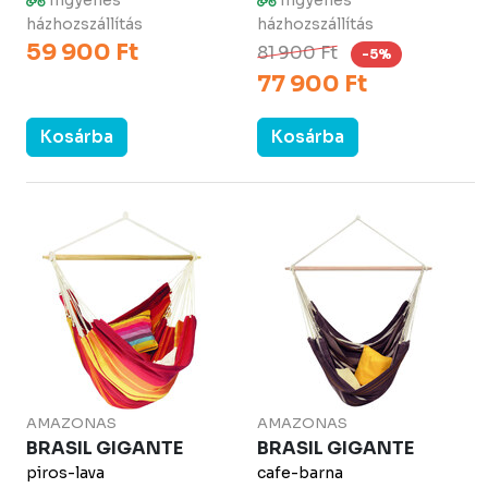
Ingyenes
Ingyenes
házhozszállítás
házhozszállítás
59 900 Ft
81 900 Ft
-5%
77 900 Ft
Kosárba
Kosárba
AMAZONAS
AMAZONAS
BRASIL GIGANTE
BRASIL GIGANTE
piros-lava
cafe-barna