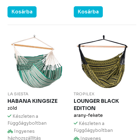
Kosárba
Kosárba
LA SIESTA
TROPILEX
HABANA KINGSIZE
LOUNGER BLACK
EDITION
zöld
arany-fekete
Készleten a
Függőágyboltban
Készleten a
Függőágyboltban
Ingyenes
házhozszállítás
Ingyenes