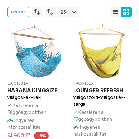
Szűrés
LA SIESTA
TROPILEX
HABANA KINGSIZE
LOUNGER REFRESH
világoskék-kék
világoszöld-világoskék-
sárga
Készleten a
Függőágyboltban
Készleten a
Függőágyboltban
Ingyenes
házhozszállítás
Ingyenes
házhozszállítás
81 900 Ft
-5%