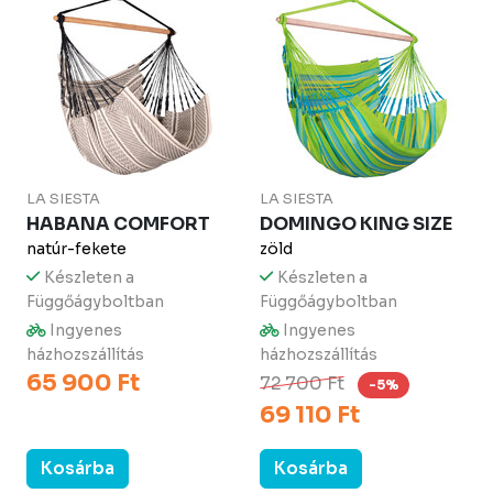
LA SIESTA
LA SIESTA
HABANA COMFORT
DOMINGO KING SIZE
natúr-fekete
zöld
Készleten a
Készleten a
Függőágyboltban
Függőágyboltban
Ingyenes
Ingyenes
házhozszállítás
házhozszállítás
65 900 Ft
72 700 Ft
-5%
69 110 Ft
Kosárba
Kosárba