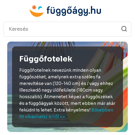
Függőfotelek
Függőfotelnek nevezünk minden olyan
függőszéket, amelynek extra széles fa
merevítése van (120-140 cm) és / vagy ehhez
illeszkedő nagy ülőfelülete (180cm vagy
hosszabb). Átmenetet képez a függőszékek
és a függőágyak között, mert ebben már akár
feküdni is lehet. Extra kényelmes!
Bővebben
itt olvashatsz erről >>