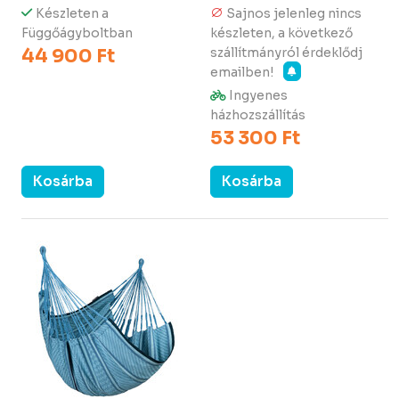
Készleten a
Sajnos jelenleg nincs
Függőágyboltban
készleten, a következő
44 900 Ft
szállítmányról érdeklődj
emailben!
Ingyenes
házhozszállítás
53 300 Ft
Kosárba
Kosárba