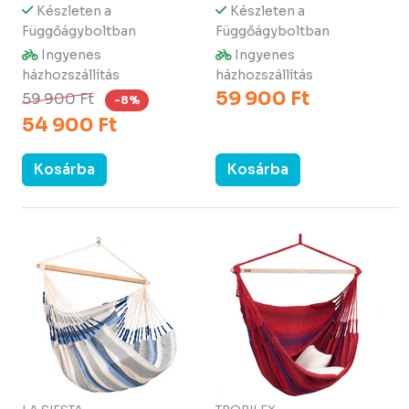
Készleten a
Készleten a
Függőágyboltban
Függőágyboltban
Ingyenes
Ingyenes
házhozszállítás
házhozszállítás
59 900 Ft
59 900 Ft
-8%
54 900 Ft
Kosárba
Kosárba