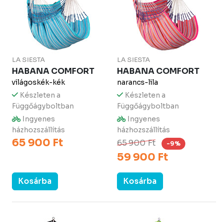
LA SIESTA
LA SIESTA
HABANA COMFORT
HABANA COMFORT
világoskék-kék
narancs-lila
Készleten a
Készleten a
Függőágyboltban
Függőágyboltban
Ingyenes
Ingyenes
házhozszállítás
házhozszállítás
65 900 Ft
65 900 Ft
-9%
59 900 Ft
Kosárba
Kosárba