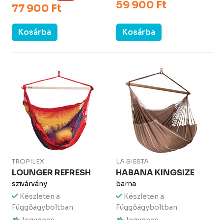
59 900 Ft
77 900 Ft
Kosárba
Kosárba
TROPILEX
LA SIESTA
LOUNGER REFRESH
HABANA KINGSIZE
szivárvány
barna
Készleten a
Készleten a
Függőágyboltban
Függőágyboltban