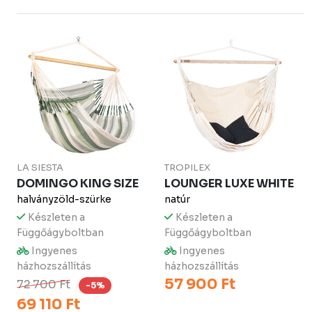
LA SIESTA
TROPILEX
DOMINGO KING SIZE
LOUNGER LUXE WHITE
halványzöld-szürke
natúr
Készleten a
Készleten a
Függőágyboltban
Függőágyboltban
Ingyenes
Ingyenes
házhozszállítás
házhozszállítás
57 900 Ft
72 700 Ft
-5%
69 110 Ft