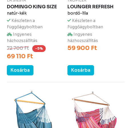
LA SIESTA
TROPILEX
DOMINGO KING SIZE
LOUNGER REFRESH
natúr-kék
bordó-lila
Készleten a
Készleten a
Függőágyboltban
Függőágyboltban
Ingyenes
Ingyenes
házhozszállítás
házhozszállítás
59 900 Ft
72 700 Ft
-5%
69 110 Ft
Kosárba
Kosárba