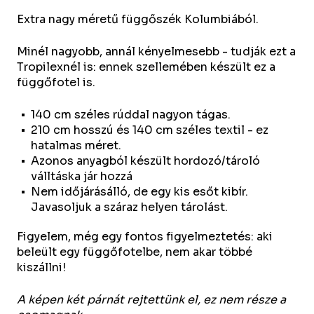
Extra nagy méretű függőszék Kolumbiából.
Minél nagyobb, annál kényelmesebb - tudják ezt a
Tropilexnél is: ennek szellemében készült ez a
függőfotel is.
140 cm széles rúddal nagyon tágas.
210 cm hosszú és 140 cm széles textil - ez
hatalmas méret.
Azonos anyagból készült hordozó/tároló
válltáska jár hozzá
Nem időjárásálló, de egy kis esőt kibír.
Javasoljuk a száraz helyen tárolást.
Figyelem, még egy fontos figyelmeztetés: aki
beleült egy függőfotelbe, nem akar többé
kiszállni!
A képen két párnát rejtettünk el, ez nem része a