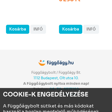
Kosárba
INFÓ
Kosárba
INFÓ
Függőágybolt / Függőágy Bt.
1112 Budapest, Olt utca 10.
A Függőágybolt nyitva minden nap!
Telefon:
06-70-6513160
COOKIE-K ENGEDÉLYEZÉSE
Itt értékelhetsz:
⭐⭐⭐⭐⭐
Függőágybolt
A Függőágybolt sütiket és más kódokat
használ a honlap megfelelő működésének
Chat