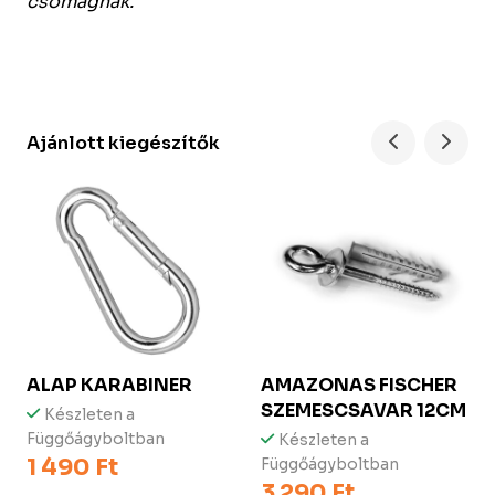
csomagnak.
Ajánlott kiegészítők
ALAP KARABINER
AMAZONAS FISCHER
SZEMESCSAVAR 12CM
Készleten a
Függőágyboltban
Készleten a
1 490 Ft
Függőágyboltban
3 290 Ft