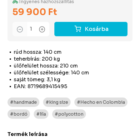
Ingyenes házhozszállítás
59 900 Ft
Kosárba
rúd hossza: 140 cm
teherbírás: 200 kg
ülőfelület hossza: 210 cm
ülőfelület szélessége: 140 cm
saját tömeg: 3,1 kg
EAN: 8719689415495
#handmade
#king size
#Hecho en Colombia
#bordó
#lila
#polycotton
Termék leírása