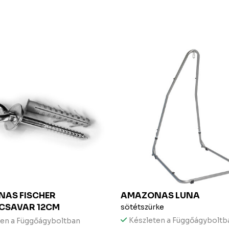
AS FISCHER
AMAZONAS
LUNA
CSAVAR 12CM
sötétszürke
Készleten a Függőágyboltb
ten a Függőágyboltban