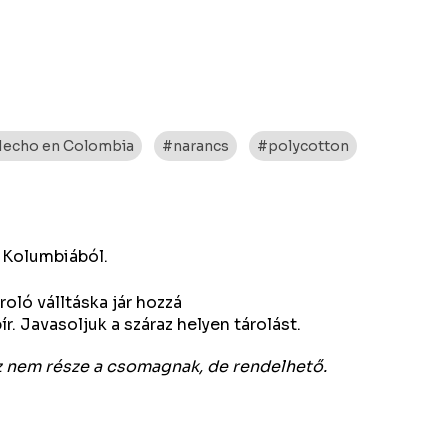
echo en Colombia
#narancs
#polycotton
 Kolumbiából.
oló válltáska jár hozzá
r. Javasoljuk a száraz helyen tárolást.
ez nem része a csomagnak, de rendelhető.