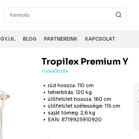
GY.I.K.
BLOG
PARTNEREINK
KAPCSOLAT
Tropilex
Premium Y
FÜGGŐSZÉK
rúd hossza: 110 cm
teherbírás: 120 kg
ülőfelület hossza: 160 cm
ülőfelület szélessége: 115 cm
saját tömeg: 2,6 kg
EAN: 8719925910920