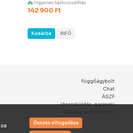
9 97
Ingyenes házhozszállítás
142 900 Ft
Kosárba
INFÓ
Kos
Függőágybolt
Chat
ÁSZF
Visszaküldés, garancia
Elállás a szerződéstől
Összes elfogadása
ása