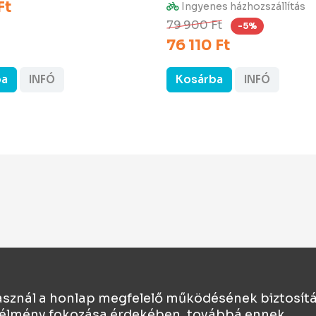
Ft
Ingyenes házhozszállítás
79 900 Ft
-5%
76 110 Ft
ba
INFÓ
Kosárba
INFÓ
asznál a honlap megfelelő működésének biztosít
ói élmény fokozása érdekében, továbbá ennek