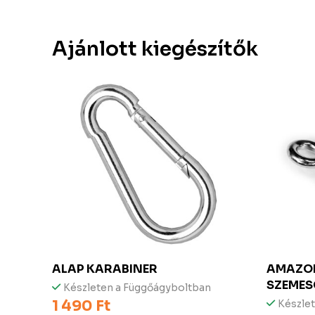
Ajánlott kiegészítők
ALAP KARABINER
AMAZON
SZEMES
Készleten a Függőágyboltban
1 490 Ft
Készle