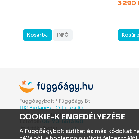
3 290 
Kosárba
INFÓ
Kosár
Függőágybolt / Függőágy Bt.
1112 Budapest, Olt utca 10.
A Függőágybolt nyitva minden nap!
COOKIE-K ENGEDÉLYEZÉSE
Telefon:
06-70-6513160
Itt értékelhetsz:
⭐⭐⭐⭐⭐
A Függőágybolt sütiket és más kódokat h
céljából, a honlapon nyújtott felhasznál