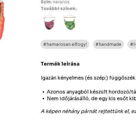
Szín:
narancs
További színek:
#hamarosan elfogy!
#handmade
#H
Termék leírása
Igazán kényelmes (és szép:) függőszék
Azonos anyagból készült hordozó/tár
Nem időjárásálló, de egy kis esőt kibí
A képen néhány párnát rejtettünk el, 