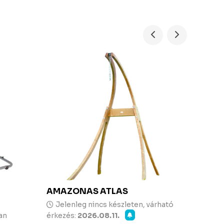
AMAZONAS
ATLAS
RUGÓ
KARA
Jelenleg nincs készleten, várható
an
érkezés:
2026.08.11.
Kész