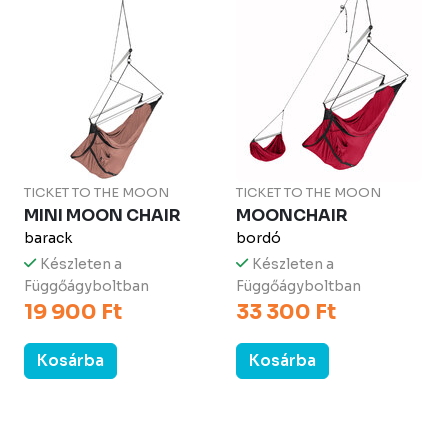
TICKET TO THE MOON
TICKET TO THE MOON
MINI MOON CHAIR
MOONCHAIR
barack
bordó
Készleten a
Készleten a
Függőágyboltban
Függőágyboltban
19 900 Ft
33 300 Ft
Kosárba
Kosárba