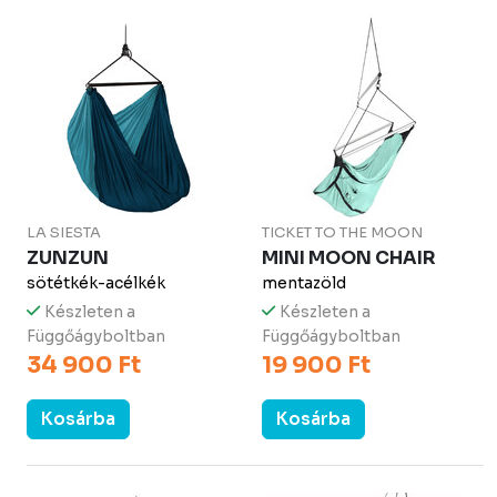
LA SIESTA
TICKET TO THE MOON
ZUNZUN
MINI MOON CHAIR
sötétkék-acélkék
mentazöld
Készleten a
Készleten a
Függőágyboltban
Függőágyboltban
34 900 Ft
19 900 Ft
Kosárba
Kosárba