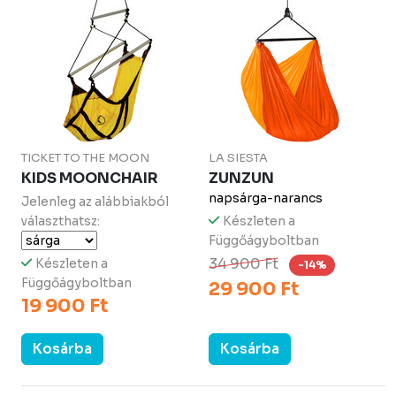
TICKET TO THE MOON
LA SIESTA
KIDS MOONCHAIR
ZUNZUN
napsárga-narancs
Jelenleg az alábbiakból
választhatsz:
Készleten a
Függőágyboltban
34 900 Ft
Készleten a
-14%
Függőágyboltban
29 900 Ft
19 900 Ft
Kosárba
Kosárba