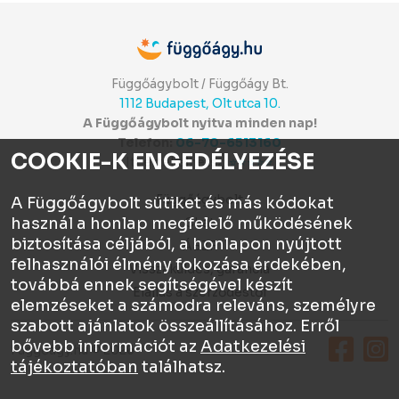
Függőágybolt / Függőágy Bt.
1112 Budapest, Olt utca 10.
A Függőágybolt nyitva minden nap!
Telefon:
06-70-6513160
COOKIE-K ENGEDÉLYEZÉSE
Itt értékelhetsz:
⭐⭐⭐⭐⭐
Függőágybolt
A Függőágybolt sütiket és más kódokat
használ a honlap megfelelő működésének
Chat
biztosítása céljából, a honlapon nyújtott
ÁSZF
felhasználói élmény fokozása érdekében,
Visszaküldés, garancia
továbbá ennek segítségével készít
Elállás a szerződéstől
elemzéseket a számodra releváns, személyre
szabott ajánlatok összeállításához. Erről
bővebb információt az
Adatkezelési
Függőágy.hu © 2026
tájékoztatóban
találhatsz.