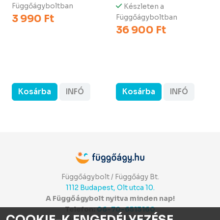
Függőágyboltban
Készleten a
3 990 Ft
Függőágyboltban
36 900 Ft
Kosárba
INFÓ
Kosárba
INFÓ
Függőágybolt / Függőágy Bt.
1112 Budapest, Olt utca 10.
A Függőágybolt nyitva minden nap!
Telefon:
06-70-6513160