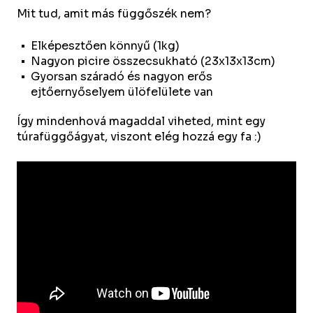
Mit tud, amit más függőszék nem?
Elképesztően könnyű (1kg)
Nagyon picire összecsukható (23x13x13cm)
Gyorsan száradó és nagyon erős
ejtőernyőselyem ülöfelülete van
Így mindenhová magaddal viheted, mint egy
túrafüggőágyat, viszont elég hozzá egy fa :)