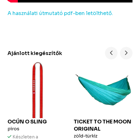
A használati útmutató pdf-ben letölthető.
Ajánlott kiegészítők
OCÚN
O SLING
TICKET TO THE MOON
ORIGINAL
piros
zöld-türkiz
Készleten a