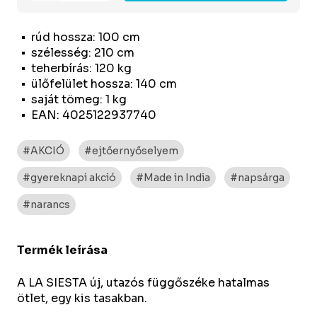
rúd hossza: 100 cm
szélesség: 210 cm
teherbírás: 120 kg
ülőfelület hossza: 140 cm
saját tömeg: 1 kg
EAN: 4025122937740
#AKCIÓ
#ejtőernyőselyem
#gyereknapi akció
#Made in India
#napsárga
#narancs
Termék leírása
A LA SIESTA új, utazós függőszéke hatalmas
ötlet, egy kis tasakban.