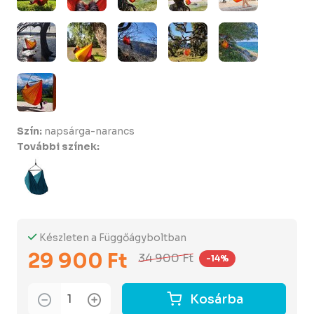
Szín:
napsárga-narancs
További színek:
Készleten a Függőágyboltban
29 900 Ft
34 900 Ft
-14%
Kosárba