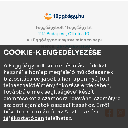
Függőágybolt / Függőágy Bt.
1112 Budapest, Olt utca 10.
A Függőágybolt nyitva minden nap!
Telefon:
06-70-6513160
COOKIE-K ENGEDÉLYEZÉSE
Itt értékelhetsz:
⭐⭐⭐⭐⭐
Függőágybolt
A Függőágybolt sütiket és más kódokat
használ a honlap megfelelő működésének
Chat
biztosítása céljából, a honlapon nyújtott
ÁSZF
felhasználói élmény fokozása érdekében,
Visszaküldés, garancia
továbbá ennek segítségével készít
Elállás a szerződéstől
elemzéseket a számodra releváns, személyre
szabott ajánlatok összeállításához. Erről
bővebb információt az
Adatkezelési
Függőágy.hu © 2026
tájékoztatóban
találhatsz.