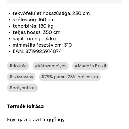
fekvőfelület hosszúsága: 230 cm
szélesség: 160 cm
teherbírás: 180 kg
teljes hossz: 350 cm
saját tömeg: 1,4 kg
minimális fesztáv cm: 310
EAN: 8719925914874
#double
#kétszemélyes
#Made in Brazil
#szivárvány
#75% pamut 25% poliészter
#polycotton
Termék leírása
Egy igazi brazil függőágy.