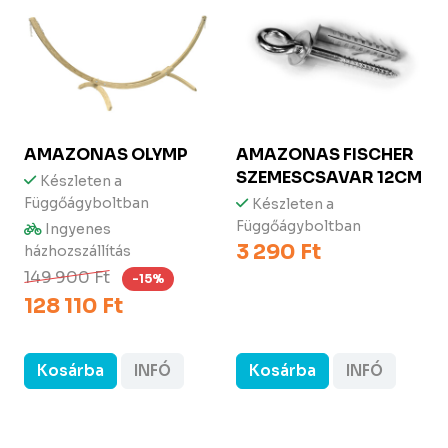
AMAZONAS
OLYMP
AMAZONAS FISCHER
SZEMESCSAVAR 12CM
Készleten a
Függőágyboltban
Készleten a
Függőágyboltban
Ingyenes
3 290 Ft
házhozszállítás
149 900 Ft
-15%
128 110 Ft
Kosárba
INFÓ
Kosárba
INFÓ