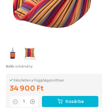
Szín:
szivárvány
Készleten a Függőágyboltban
34 900 Ft
Kosárba