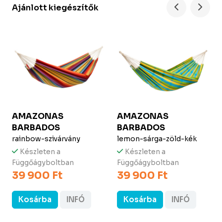
Ajánlott kiegészítők
AMAZONAS
AMAZONAS
BARBADOS
BARBADOS
rainbow-szivárvány
lemon-sárga-zöld-kék
Készleten a
Készleten a
Függőágyboltban
Függőágyboltban
39 900 Ft
39 900 Ft
Kosárba
INFÓ
Kosárba
INFÓ