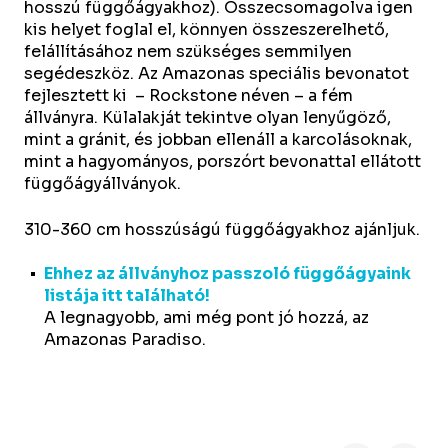
hosszú függőágyakhoz). Összecsomagolva igen
kis helyet foglal el, könnyen összeszerelhető,
felállításához nem szükséges semmilyen
segédeszköz. Az Amazonas speciális bevonatot
fejlesztett ki – Rockstone néven – a fém
állványra. Külalakját tekintve olyan lenyűgöző,
mint a gránit, és jobban ellenáll a karcolásoknak,
mint a hagyományos, porszórt bevonattal ellátott
függőágyállványok.
310-360 cm hosszúságú függőágyakhoz ajánljuk.
Ehhez az állványhoz passzoló függőágyaink
listája itt található!
A legnagyobb, ami még pont jó hozzá, az
Amazonas Paradiso.