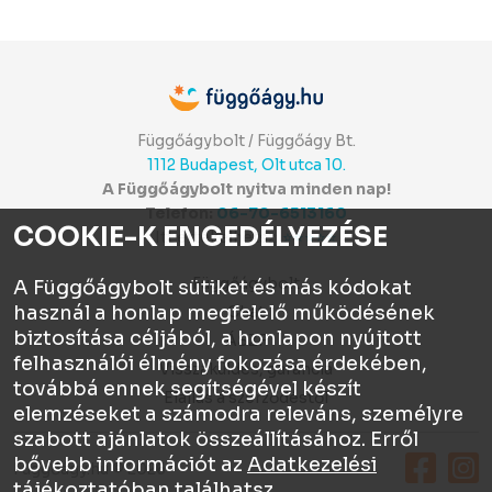
Függőágybolt / Függőágy Bt.
1112 Budapest, Olt utca 10.
A Függőágybolt nyitva minden nap!
Telefon:
06-70-6513160
COOKIE-K ENGEDÉLYEZÉSE
Itt értékelhetsz:
⭐⭐⭐⭐⭐
Függőágybolt
A Függőágybolt sütiket és más kódokat
használ a honlap megfelelő működésének
Chat
biztosítása céljából, a honlapon nyújtott
ÁSZF
felhasználói élmény fokozása érdekében,
Visszaküldés, garancia
továbbá ennek segítségével készít
Elállás a szerződéstől
elemzéseket a számodra releváns, személyre
szabott ajánlatok összeállításához. Erről
bővebb információt az
Adatkezelési
Függőágy.hu © 2026
tájékoztatóban
találhatsz.