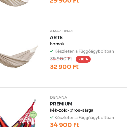
29 900 Ft
AMAZONAS
ARTE
homok
Készleten a Függőágyboltban
39 900 Ft
-18%
32 900 Ft
DENANA
PREMIUM
kék-zöld-piros-sárga
Készleten a Függőágyboltban
34 900 Ft