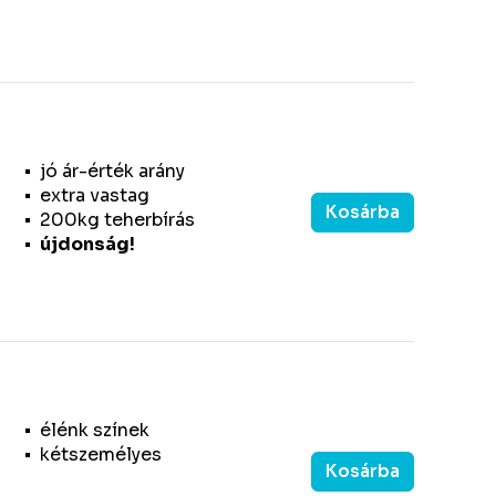
jó ár-érték arány
extra vastag
Kosárba
200kg teherbírás
újdonság!
élénk színek
kétszemélyes
Kosárba