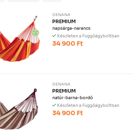
DENANA
PREMIUM
napsárga-narancs
Készleten a Függőágyboltban
34 900 Ft
DENANA
PREMIUM
natúr-barna-bordó
Készleten a Függőágyboltban
34 900 Ft