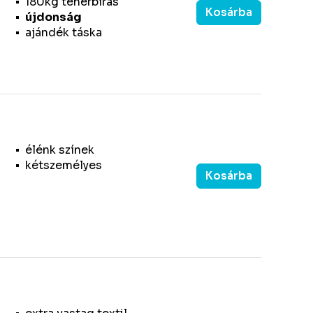
180kg teherbírás
Kosárba
újdonság
ajándék táska
élénk színek
kétszemélyes
Kosárba