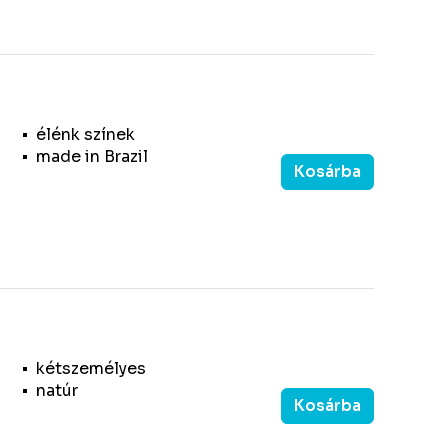
élénk színek
made in Brazil
Kosárba
kétszemélyes
natúr
Kosárba