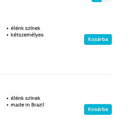
élénk színek
kétszemélyes
Kosárba
élénk színek
made in Brazil
Kosárba