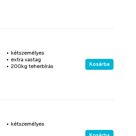
kétszemélyes
extra vastag
Kosárba
200kg teherbírás
kétszemélyes
Kosárba