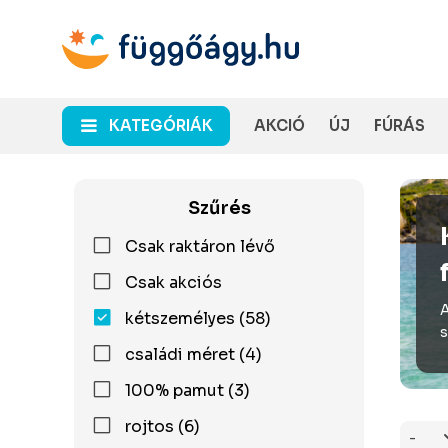
KATEGÓRIÁK
AKCIÓ
ÚJ
FÚRÁS
Szűrés
Csak raktáron lévő
Csak akciós
A
kétszemélyes (58)
s
családi méret (4)
100% pamut (3)
rojtos (6)