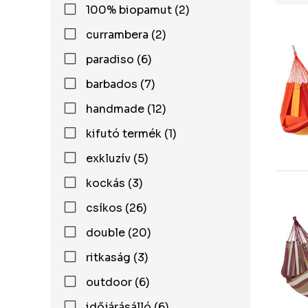
100% biopamut (2)
currambera (2)
paradiso (6)
barbados (7)
handmade (12)
kifutó termék (1)
exkluzív (5)
kockás (3)
csíkos (26)
double (20)
ritkaság (3)
outdoor (6)
időjárásálló (6)