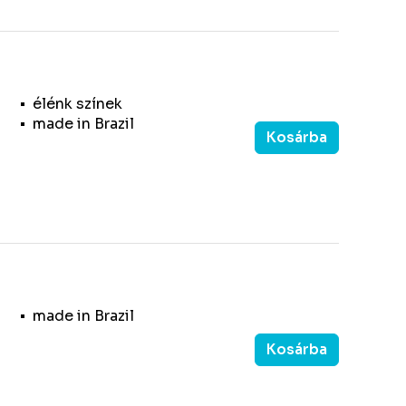
élénk színek
made in Brazil
Kosárba
made in Brazil
Kosárba