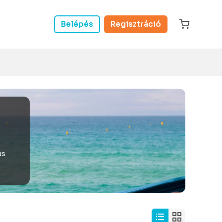
Belépés
Regisztráció
us