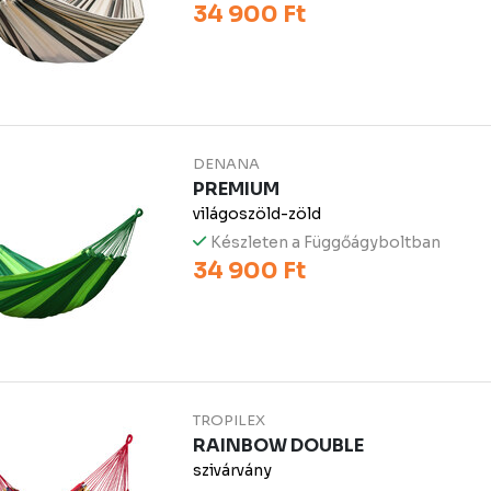
34 900 Ft
DENANA
PREMIUM
világoszöld-zöld
Készleten a Függőágyboltban
34 900 Ft
TROPILEX
RAINBOW DOUBLE
szivárvány