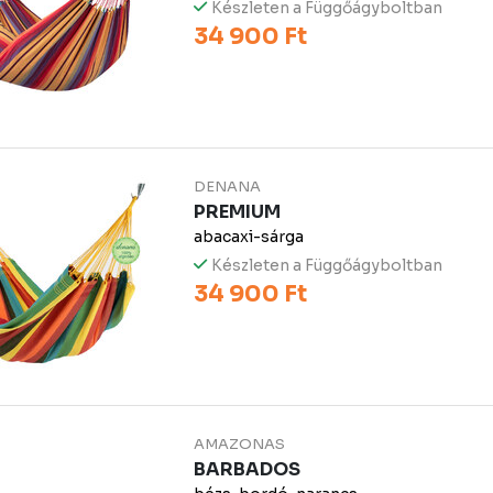
Készleten a Függőágyboltban
34 900 Ft
DENANA
PREMIUM
abacaxi-sárga
Készleten a Függőágyboltban
34 900 Ft
AMAZONAS
BARBADOS