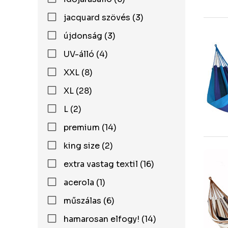
jacquard szövés (3)
újdonság (3)
UV-álló (4)
XXL (8)
XL (28)
L (2)
premium (14)
king size (2)
extra vastag textil (16)
acerola (1)
műszálas (6)
hamarosan elfogy! (14)