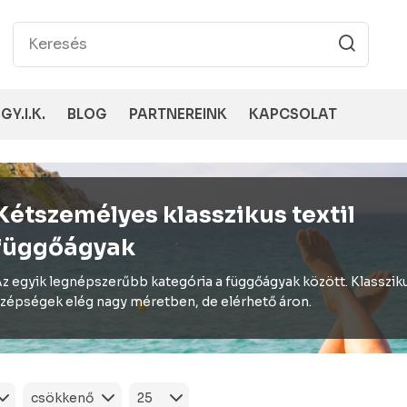
GY.I.K.
BLOG
PARTNEREINK
KAPCSOLAT
Kétszemélyes klasszikus textil
függőágyak
z egyik legnépszerűbb kategória a függőágyak között. Klasszik
zépségek elég nagy méretben, de elérhető áron.