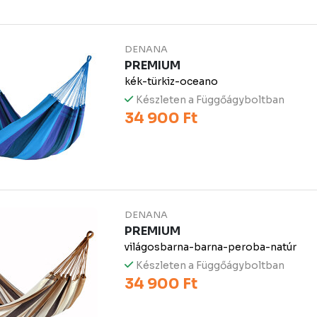
DENANA
PREMIUM
kék-türkiz-oceano
Készleten a Függőágyboltban
34 900 Ft
DENANA
PREMIUM
világosbarna-barna-peroba-natúr
Készleten a Függőágyboltban
34 900 Ft