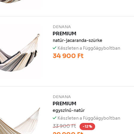
DENANA
PREMIUM
natúr-jacaranda-szürke
Készleten a Függőágyboltban
34 900 Ft
DENANA
PREMIUM
egyszínű-natúr
Készleten a Függőágyboltban
33 900 Ft
-12%