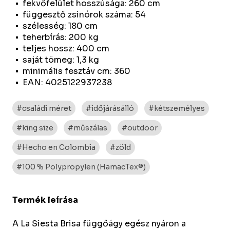
fekvőfelület hosszúsága: 260 cm
függesztő zsinórok száma: 54
szélesség: 180 cm
teherbírás: 200 kg
teljes hossz: 400 cm
saját tömeg: 1,3 kg
minimális fesztáv cm: 360
EAN: 4025122937238
#családi méret
#időjárásálló
#kétszemélyes
#king size
#műszálas
#outdoor
#Hecho en Colombia
#zöld
#100 % Polypropylen (HamacTex®)
Termék leírása
A La Siesta Brisa függőágy egész nyáron a