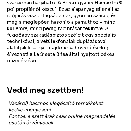
szabadban hagyható! A Brisa ugyanis HamacTex®
polipropilénől készül. Ez az alapanyag ellenáll az
időjárás viszontagságainak, gyorsan szárad, és
mégis meglepően hasonló a pamuthoz – mind
küllemre, mind pedig tapintását tekintve. A
függőágy szakadásbiztos széleit egy speciális
technikával, a vetülékfonalak duplázásával
alakítják ki – így tulajdonosa hosszú évekig
élvezheti a La Siesta Brisa által nyújtott békés
oázis érzését.
Vedd meg szettben!
Vásárolj hasznos kiegészítő termékeket
kedvezményesen!
Fontos: a szett árak csak online megrendelés
esetén érvényesek.