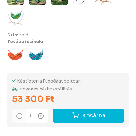
Szín:
zöld
További színek:
Készleten a Függőágyboltban
Ingyenes házhozszállítás
53 300 Ft
Kosárba