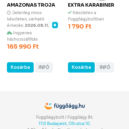
AMAZONAS
TROJA
EXTRA KARABINER
Jelenleg nincs
Készleten a
készleten, várható
Függőágyboltban
érkezés:
2026.08.11.
1 790 Ft
Ingyenes
házhozszállítás
165 990 Ft
Kosárba
INFÓ
Kosárba
INFÓ
Függőágybolt / Függőágy Bt.
1112 Budapest, Olt utca 10.