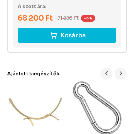
A szett ára:
68 200
Ft
71 880
Ft
-5%
Kosárba
Ajánlott kiegészítők