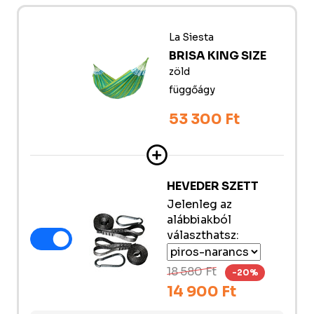
La Siesta
BRISA KING SIZE
zöld
függőágy
53 300 Ft
HEVEDER SZETT
Jelenleg az
alábbiakból
választhatsz:
18 580 Ft
-20%
14 900 Ft