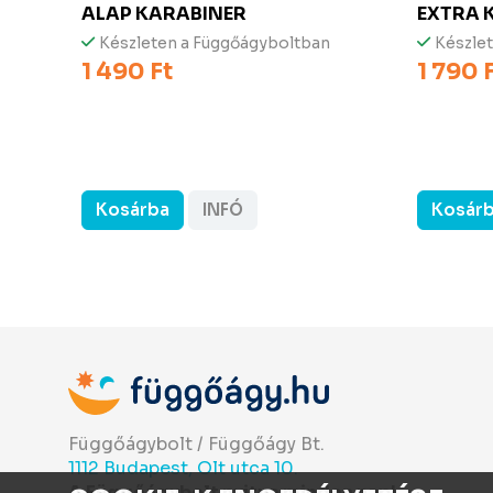
ALAP KARABINER
EXTRA 
Készleten a Függőágyboltban
Készle
1 490 Ft
1 790 
Kosárba
INFÓ
Kosár
Függőágybolt / Függőágy Bt.
1112 Budapest, Olt utca 10.
A Függőágybolt nyitva minden nap!