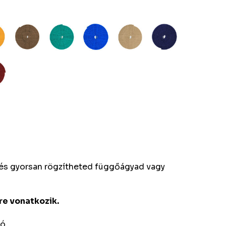
n és gyorsan rögzítheted függőágyad vagy
re vonatkozik.
ó.