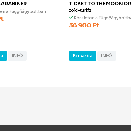
KARABINER
TICKET TO THE MOON
OR
zöld-türkiz
ten a Függőágyboltban
Ft
Készleten a Függőágyboltb
36 900 Ft
ba
INFÓ
Kosárba
INFÓ