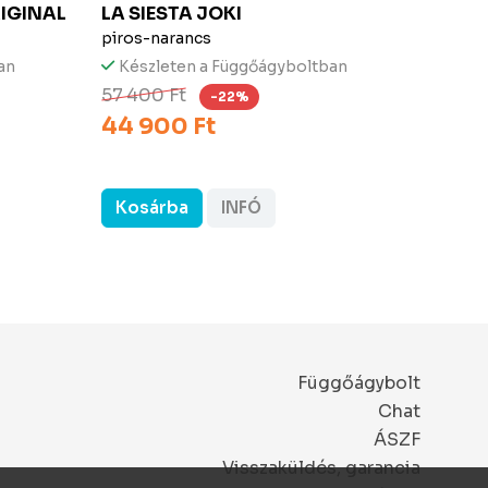
IGINAL
LA SIESTA
JOKI
TROP
piros-narancs
világo
an
Készleten a Függőágyboltban
Kész
37 9
57 400 Ft
-22%
44 900 Ft
Kosárba
INFÓ
Kos
Függőágybolt
Chat
ÁSZF
Visszaküldés, garancia