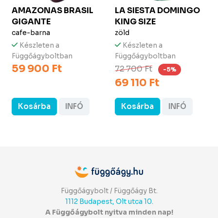
AMAZONAS
BRASIL
LA SIESTA
DOMINGO
GIGANTE
KING SIZE
cafe-barna
zöld
Készleten a
Készleten a
Függőágyboltban
Függőágyboltban
59 900 Ft
72 700 Ft
-5%
69 110 Ft
Kosárba
INFÓ
Kosárba
INFÓ
Függőágybolt / Függőágy Bt.
1112 Budapest, Olt utca 10.
A Függőágybolt nyitva minden nap!