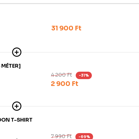
31 900 Ft
 MÉTER]
4 200 Ft
-31%
2 900 Ft
OON T-SHIRT
7 990 Ft
-69%