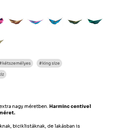
#kétszemélyes
#king size
kiz
 extra nagy méretben.
Harminc centivel
 méret.
nak, biciklistáknak, de lakásban is