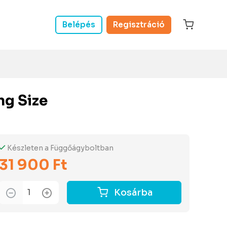
Belépés
Regisztráció
ng Size
Készleten a Függőágyboltban
31 900 Ft
Kosárba