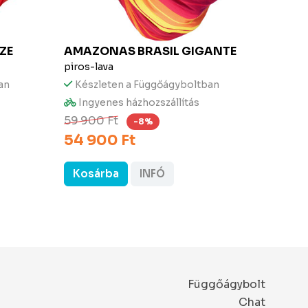
ZE
AMAZONAS
BRASIL GIGANTE
AMA
piros-lava
fekete
an
Készleten a Függőágyboltban
Kész
12 9
Ingyenes házhozszállítás
59 900 Ft
-8%
54 900 Ft
Kosárba
INFÓ
Kos
Függőágybolt
Chat