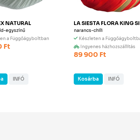
EX
NATURAL
LA SIESTA
FLORA KING SI
ld-egyszínű
narancs-chili
ten a Függőágyboltban
Készleten a Függőágyboltb
 Ft
Ingyenes házhozszállítás
89 900 Ft
ba
INFÓ
Kosárba
INFÓ