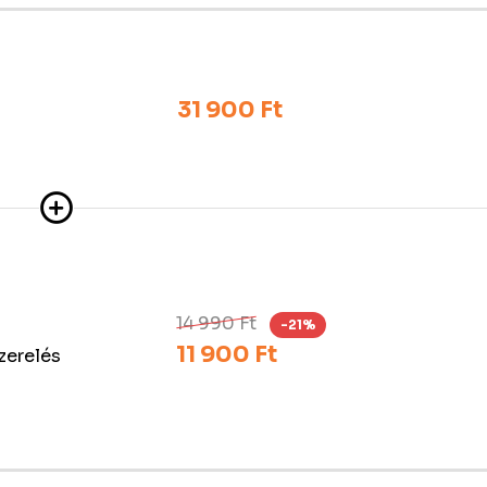
31 900 Ft
14 990 Ft
-21%
11 900 Ft
szerelés