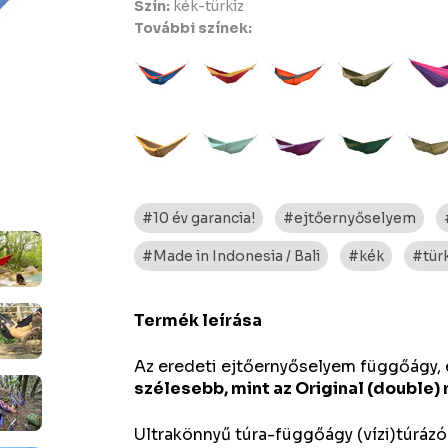
Szín:
kék-türkiz
További színek:
#10 év garancia!
#ejtőernyőselyem
#Made in Indonesia / Bali
#kék
#tür
Termék leírása
Az eredeti ejtőernyőselyem függőágy,
szélesebb, mint az Original (double)
Ultrakönnyű túra-függőágy (vízi)túrázók