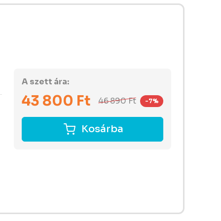
A szett ára:
43 800
Ft
46 890
Ft
-7%
Kosárba