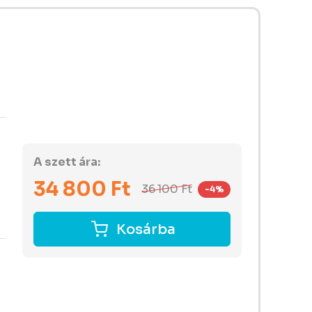
A szett ára:
34 800
Ft
36 100
Ft
-4%
Kosárba