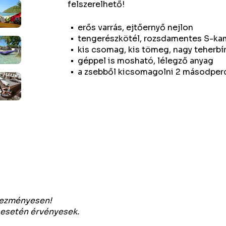
felszerelhető!
erős varrás, ejtőernyő nejlon
tengerészkötél, rozsdamentes S-k
kis csomag, kis tömeg, nagy teherbí
géppel is mosható, lélegző anyag
a zsebből kicsomagolni 2 másodperc 
vezményesen!
 esetén érvényesek.