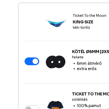
Ticket To the Moon
KING SIZE
kék-türkiz
KÖTÉL Ø6MM [2X5
fekete
6mm átmérő
extra erős
TICKET TO THE M
sötétkék
100% pamut