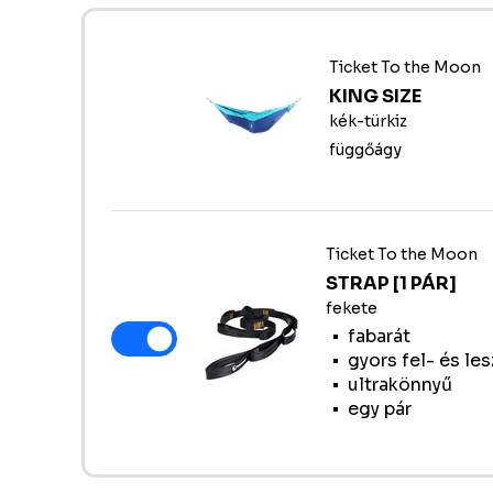
Ticket To the Moon
KING SIZE
kék-türkiz
függőágy
Ticket To the Moon
STRAP [1 PÁR]
fekete
fabarát
gyors fel- és le
ultrakönnyű
egy pár