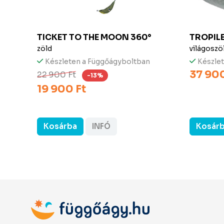
TICKET TO THE MOON
360°
TROPIL
zöld
világoszö
Készleten a Függőágyboltban
Készle
37 900
22 900 Ft
-13%
19 900 Ft
Kosárba
INFÓ
Kosár