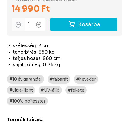
14 990 Ft
Kosárba
szélesség: 2 cm
teherbírás: 350 kg
teljes hossz: 260 cm
saját tömeg: 0,26 kg
#10 év garancia!
#fabarát
#heveder
#ultra-light
#UV-álló
#fekete
#100% poliészter
Termék leírása