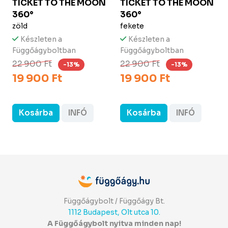
TICKET TO THE MOON
TICKET TO THE MOON
360°
360°
zöld
fekete
Készleten a
Készleten a
Függőágyboltban
Függőágyboltban
22 900 Ft
22 900 Ft
-13%
-13%
19 900 Ft
19 900 Ft
Kosárba
INFÓ
Kosárba
INFÓ
Függőágybolt / Függőágy Bt.
1112 Budapest, Olt utca 10.
A Függőágybolt nyitva minden nap!