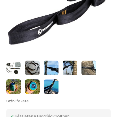
Szín:
fekete
Készleten a Függőágyboltban