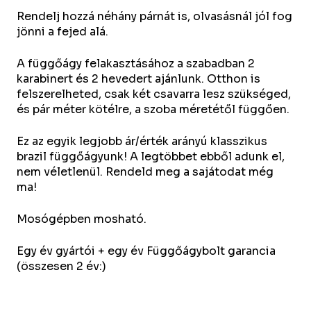
Rendelj hozzá néhány párnát is, olvasásnál jól fog
jönni a fejed alá.
A függőágy felakasztásához a szabadban 2
karabinert és 2 hevedert ajánlunk. Otthon is
felszerelheted, csak két csavarra lesz szükséged,
és pár méter kötélre, a szoba méretétől függően.
Ez az egyik legjobb ár/érték arányú klasszikus
brazil függőágyunk! A legtöbbet ebből adunk el,
nem véletlenül. Rendeld meg a sajátodat még
ma!
Mosógépben mosható.
Egy év gyártói + egy év Függőágybolt garancia
(összesen 2 év:)