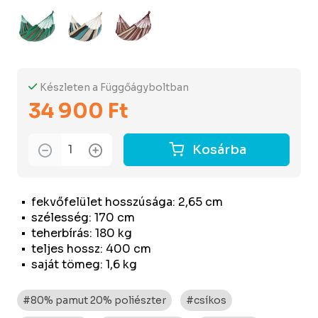
Készleten a Függőágyboltban
34 900 Ft
Kosárba
fekvőfelület hosszúsága: 2,65 cm
szélesség: 170 cm
teherbírás: 180 kg
teljes hossz: 400 cm
saját tömeg: 1,6 kg
#80% pamut 20% poliészter
#csíkos