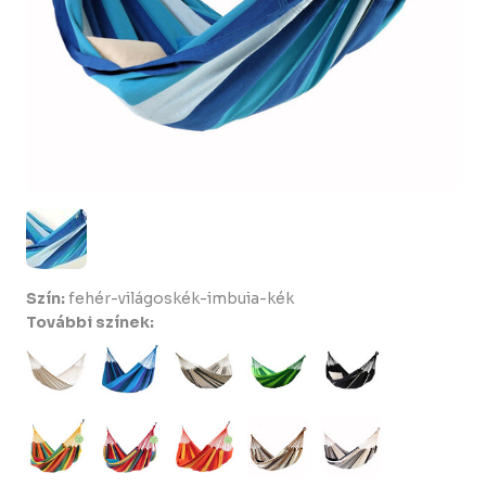
Szín:
fehér-világoskék-imbuia-kék
További színek: