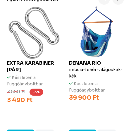
EXTRA KARABINER
DENANA
RIO
[PÁR]
imbuia-fehér-világoskék-
kék
Készleten a
Készleten a
Függőágyboltban
Függőágyboltban
3 580 Ft
-3%
39 900 Ft
3 490 Ft