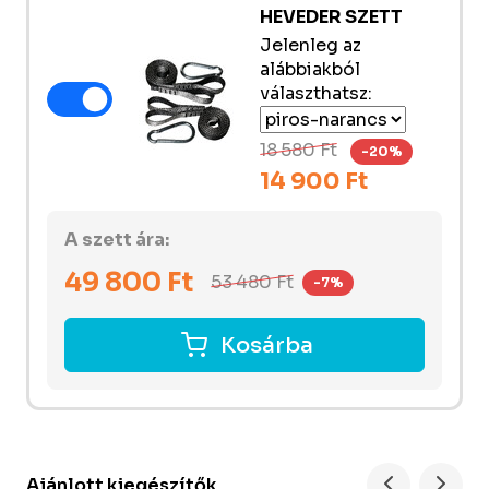
HEVEDER SZETT
Jelenleg az
alábbiakból
választhatsz:
18 580 Ft
-20%
14 900 Ft
A szett ára:
49 800
Ft
53 480
Ft
-7%
Kosárba
Ajánlott kiegészítők