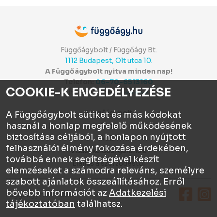
Függőágybolt / Függőágy Bt.
1112 Budapest, Olt utca 10.
A Függőágybolt nyitva minden nap!
Telefon:
06-70-6513160
COOKIE-K ENGEDÉLYEZÉSE
Itt értékelhetsz:
⭐⭐⭐⭐⭐
Függőágybolt
A Függőágybolt sütiket és más kódokat
használ a honlap megfelelő működésének
Chat
biztosítása céljából, a honlapon nyújtott
ÁSZF
felhasználói élmény fokozása érdekében,
Visszaküldés, garancia
továbbá ennek segítségével készít
Elállás a szerződéstől
elemzéseket a számodra releváns, személyre
szabott ajánlatok összeállításához. Erről
bővebb információt az
Adatkezelési
Függőágy.hu © 2026
tájékoztatóban
találhatsz.