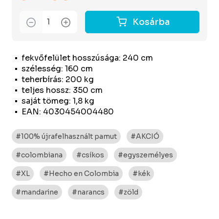
Kosárba
fekvőfelület hosszúsága: 240 cm
szélesség: 160 cm
teherbírás: 200 kg
teljes hossz: 350 cm
saját tömeg: 1,8 kg
EAN: 4030454004480
#100% újrafelhasznált pamut
#AKCIÓ
#colombiana
#csíkos
#egyszemélyes
#XL
#Hecho en Colombia
#kék
#mandarine
#narancs
#zöld