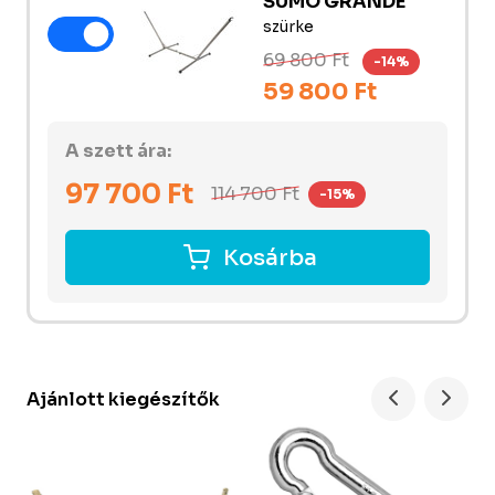
SUMO GRANDE
szürke
69 800 Ft
-14%
59 800 Ft
A szett ára:
97 700
Ft
114 700
Ft
-15%
Kosárba
Ajánlott kiegészítők