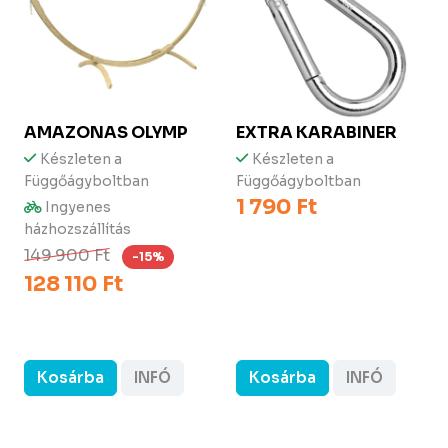
AMAZONAS
OLYMP
EXTRA KARABINER
Készleten a
Készleten a
Függőágyboltban
Függőágyboltban
1 790 Ft
Ingyenes
házhozszállítás
149 900 Ft
-15%
128 110 Ft
Kosárba
INFÓ
Kosárba
INFÓ