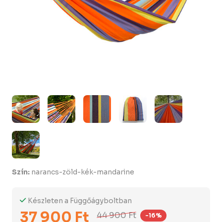
Szín:
narancs-zöld-kék-mandarine
Készleten a Függőágyboltban
37 900 Ft
44 900 Ft
-16%