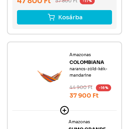
47 800
Ft
57 800
Ft
-17%
Kosárba
Amazonas
COLOMBIANA
narancs-zöld-kék-
mandarine
44 900 Ft
-16%
37 900 Ft
Amazonas