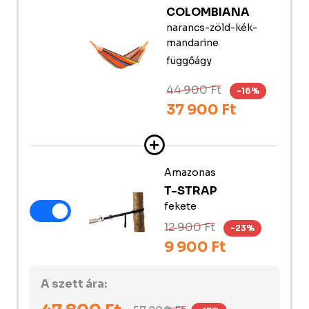
COLOMBIANA
narancs-zöld-kék-
mandarine
függőágy
44 900 Ft
-16%
37 900 Ft
Amazonas
T-STRAP
fekete
12 900 Ft
-23%
9 900 Ft
A szett ára: