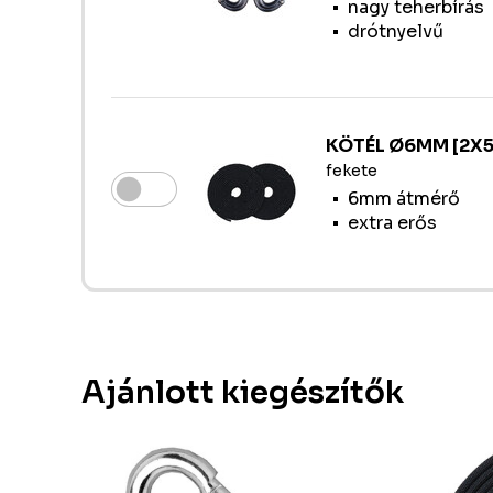
nagy teherbírás
drótnyelvű
KÖTÉL Ø6MM [2X5
fekete
6mm átmérő
extra erős
Ajánlott kiegészítők