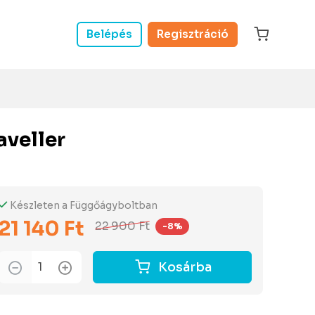
Belépés
Regisztráció
aveller
Készleten a Függőágyboltban
21 140 Ft
22 900 Ft
-8%
Kosárba