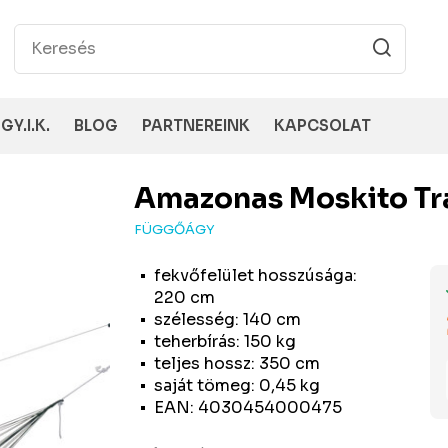
GY.I.K.
BLOG
PARTNEREINK
KAPCSOLAT
Amazonas
Moskito Tr
FÜGGŐÁGY
fekvőfelület hosszúsága:
220 cm
szélesség: 140 cm
teherbírás: 150 kg
teljes hossz: 350 cm
saját tömeg: 0,45 kg
EAN: 4030454000475