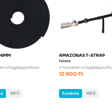
Ø6MM
AMAZONAS
T-STRAP
fekete
ten a Függőágyboltban
Készleten a Függőágyboltb
12 900 Ft
ba
INFÓ
Kosárba
INFÓ