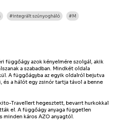
s
#integrált szúnyogháló
#M
ri függőágy azok kényelmére szolgál, akik
alszanak a szabadban. Mindkét oldala
ül. A függőágyba az egyik oldalról bejutva
 és a hálót egy zsinór tartja távol a benne
to-Travellert hegesztett, bevarrt hurkokkal
tták el. A függőágy anyaga független
tes minden káros AZO anyagtól.