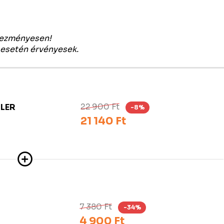
vezményesen!
 esetén érvényesek.
22 900 Ft
LER
-8%
21 140 Ft
7 380 Ft
-34%
4 900 Ft