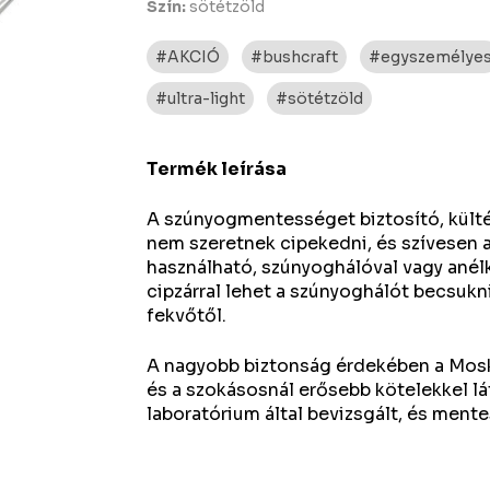
Szín:
sötétzöld
#AKCIÓ
#bushcraft
#egyszemélye
#ultra-light
#sötétzöld
Termék leírása
A szúnyogmentességet biztosító, külté
nem szeretnek cipekedni, és szívesen 
használható, szúnyoghálóval vagy anélk
cipzárral lehet a szúnyoghálót becsukni,
fekvőtől.
A nagyobb biztonság érdekében a Moski
és a szokásosnál erősebb kötelekkel lá
laboratórium által bevizsgált, és men