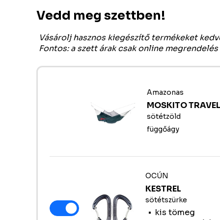
Vedd meg szettben!
Vásárolj hasznos kiegészítő termékeket ked
Fontos: a szett árak csak online megrendelés
Amazonas
MOSKITO TRAVEL
sötétzöld
függőágy
OCÚN
KESTREL
sötétszürke
kis tömeg