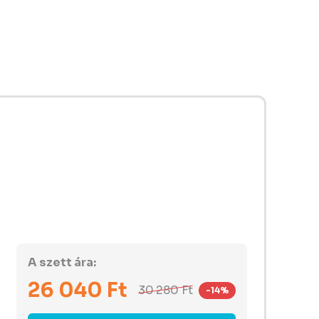
A szett ára:
26 040
Ft
30 280
Ft
-14%