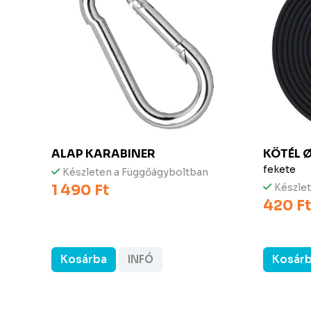
ALAP KARABINER
KÖTÉL 
fekete
Készleten a Függőágyboltban
1 490 Ft
Készle
420 Ft
Kosárba
INFÓ
Kosár