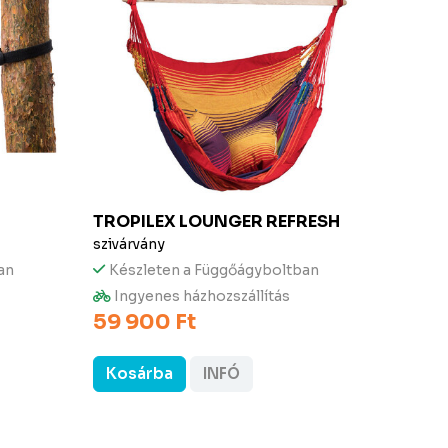
TROPILEX
LOUNGER REFRESH
TROP
szivárvány
világo
an
Készleten a Függőágyboltban
Kész
49 90
Ingyenes házhozszállítás
59 900 Ft
47 9
Kosárba
INFÓ
Kos