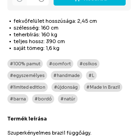
fekvőfelület hosszúsága: 2,45 cm
szélesség: 160 cm
teherbírás: 160 kg
teljes hossz: 390 cm
saját tömeg: 1,6 kg
#100% pamut
#comfort
#csíkos
#egyszemélyes
#handmade
#L
#limited edition
#újdonság
#Made in Brazil
#barna
#bordó
#natúr
Termék leírása
Szuperkényelmes brazil függőágy.