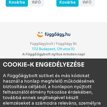
Kosárba
INFÓ
Kosárba
INFÓ
Függőágybolt / Függőágy Bt.
1112 Budapest, Olt utca 10.
A Függőágybolt nyitva minden nap!
Telefon:
06-70-6513160
COOKIE-K ENGEDÉLYEZÉSE
Itt értékelhetsz:
⭐⭐⭐⭐⭐
Függőágybolt
A Függőágybolt sütiket és más kódokat
használ a honlap megfelelő működésének
Chat
biztosítása céljából, a honlapon nyújtott
ÁSZF
felhasználói élmény fokozása érdekében,
Visszaküldés, garancia
továbbá ennek segítségével készít
Elállás a szerződéstől
elemzéseket a számodra releváns, személyre