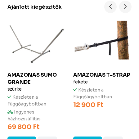
Ajánlott kiegészítők
AMAZONAS
SUMO
AMAZONAS
T-STRAP
GRANDE
fekete
szürke
Készleten a
Függőágyboltban
Készleten a
12 900 Ft
Függőágyboltban
Ingyenes
házhozszállítás
69 800 Ft