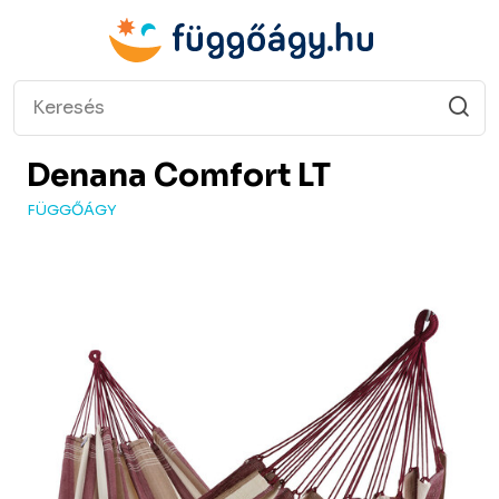
Denana
Comfort LT
FÜGGŐÁGY