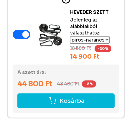
HEVEDER SZETT
Jelenleg az
alábbiakból
választhatsz:
18 580 Ft
-20%
14 900 Ft
A szett ára:
44 800
Ft
48 480
Ft
-8%
Kosárba