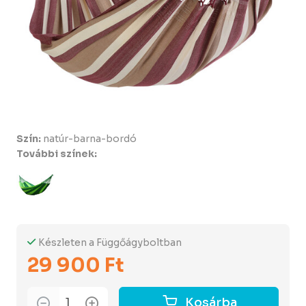
Szín:
natúr-barna-bordó
További színek:
Készleten a Függőágyboltban
29 900 Ft
Kosárba