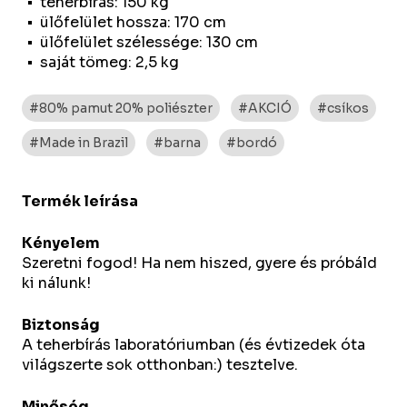
teherbírás: 150 kg
ülőfelület hossza: 170 cm
ülőfelület szélessége: 130 cm
saját tömeg: 2,5 kg
#80% pamut 20% poliészter
#AKCIÓ
#csíkos
#Made in Brazil
#barna
#bordó
Termék leírása
Kényelem
Szeretni fogod! Ha nem hiszed, gyere és próbáld
ki nálunk!
Biztonság
A teherbírás laboratóriumban (és évtizedek óta
világszerte sok otthonban:) tesztelve.
Minőség