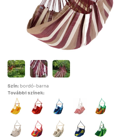
Szín:
bordó-barna
További színek: