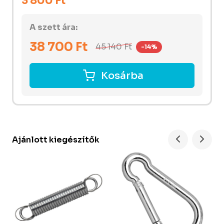
3 800 Ft
A szett ára:
38 700
Ft
45 140
Ft
-14%
Kosárba
Ajánlott kiegészítők