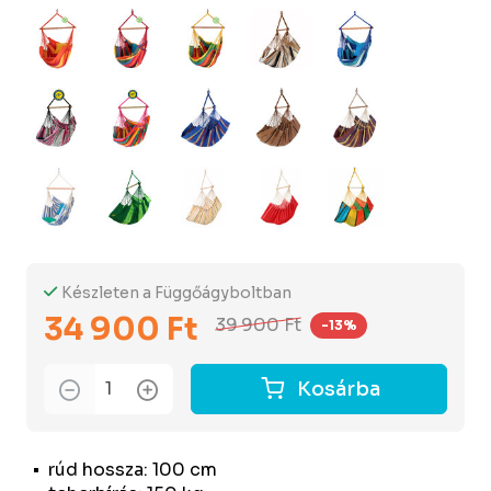
Készleten a Függőágyboltban
34 900 Ft
39 900 Ft
-13%
Kosárba
rúd hossza: 100 cm