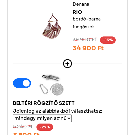
Denana
RIO
bordó-barna
függőszék
39 900 Ft
-13%
34 900 Ft
BELTÉRI RÖGZÍTŐ SZETT
Jelenleg az alábbiakból választhatsz:
5 240 Ft
-27%