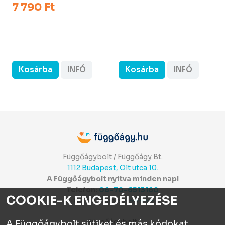
7 790 Ft
Kosárba
INFÓ
Kosárba
INFÓ
Függőágybolt / Függőágy Bt.
1112 Budapest, Olt utca 10.
A Függőágybolt nyitva minden nap!
Telefon:
06-70-6513160
COOKIE-K ENGEDÉLYEZÉSE
Itt értékelhetsz:
⭐⭐⭐⭐⭐
Függőágybolt
A Függőágybolt sütiket és más kódokat