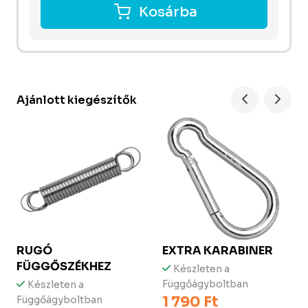
Kosárba
Ajánlott kiegészítők
RUGÓ
EXTRA KARABINER
FÜGGŐSZÉKHEZ
Készleten a
Függőágyboltban
Készleten a
1 790 Ft
Függőágyboltban