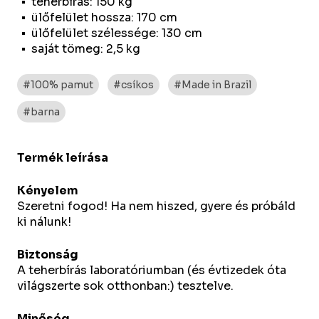
teherbírás: 150 kg
ülőfelület hossza: 170 cm
ülőfelület szélessége: 130 cm
saját tömeg: 2,5 kg
#100% pamut
#csíkos
#Made in Brazil
#barna
Termék leírása
Kényelem
Szeretni fogod! Ha nem hiszed, gyere és próbáld
ki nálunk!
Biztonság
A teherbírás laboratóriumban (és évtizedek óta
világszerte sok otthonban:) tesztelve.
Minőség