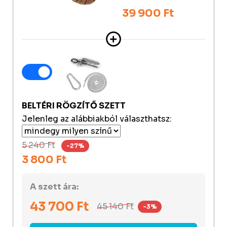
39 900 Ft
BELTÉRI RÖGZÍTŐ SZETT
Jelenleg az alábbiakból választhatsz:
5 240 Ft
-27%
3 800 Ft
A szett ára:
43 700
Ft
45 140
Ft
-3%