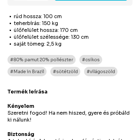
rúd hossza: 100 cm
teherbírás: 150 kg
ülőfelület hossza: 170 cm
ülőfelület szélessége: 130 cm
saját tömeg: 2,5 kg
#80% pamut 20% poliészter
#csíkos
#Made in Brazil
#sötétzöld
#világoszöld
Termék leírása
Kényelem
Szeretni fogod! Ha nem hiszed, gyere és próbáld
ki nálunk!
Biztonság