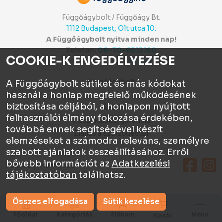
Függőágybolt / Függőágy Bt.
1112 Budapest, Olt utca 10.
A Függőágybolt nyitva minden nap!
Telefon:
06-70-6513160
COOKIE-K ENGEDÉLYEZÉSE
Itt értékelhetsz:
⭐⭐⭐⭐⭐
Függőágybolt
A Függőágybolt sütiket és más kódokat
használ a honlap megfelelő működésének
Chat
biztosítása céljából, a honlapon nyújtott
ÁSZF
felhasználói élmény fokozása érdekében,
Visszaküldés, garancia
továbbá ennek segítségével készít
Elállás a szerződéstől
elemzéseket a számodra releváns, személyre
szabott ajánlatok összeállításához. Erről
bővebb információt az
Adatkezelési
Függőágy.hu © 2026
tájékoztatóban
találhatsz.
Összes elfogadása
Sütik kezelése
Főoldal
Kategóriák
Fiókom
Menü
Kosár