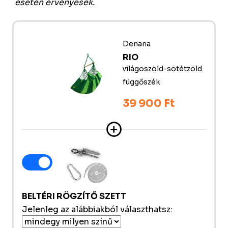
esetén érvényesek.
Denana
RIO
világoszöld-sötétzöld
függőszék
39 900 Ft
BELTÉRI RÖGZÍTŐ SZETT
Jelenleg az alábbiakból választhatsz: