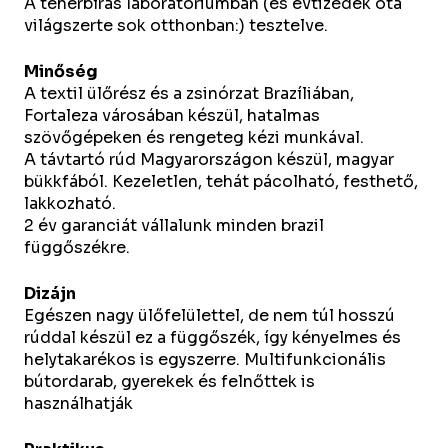
A teherbírás laboratóriumban (és évtizedek óta
világszerte sok otthonban:) tesztelve.
Minőség
A textil ülőrész és a zsinórzat Brazíliában,
Fortaleza városában készül, hatalmas
szövőgépeken és rengeteg kézi munkával.
A távtartó rúd Magyarországon készül, magyar
bükkfából. Kezeletlen, tehát pácolható, festhető,
lakkozható.
2 év garanciát vállalunk minden brazil
függőszékre.
Dizájn
Egészen nagy ülőfelülettel, de nem túl hosszú
rúddal készül ez a függőszék, így kényelmes és
helytakarékos is egyszerre. Multifunkcionális
bútordarab, gyerekek és felnőttek is
használhatják