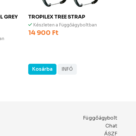
L GREY
TROPILEX
TREE STRAP
DEN
sötétz
Készleten a Függőágyboltban
14 900 Ft
Kész
an
44 90
41 9
Kosárba
INFÓ
Kos
Függőágybolt
Chat
ÁSZF