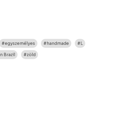
#egyszemélyes
#handmade
#L
n Brazil
#zöld