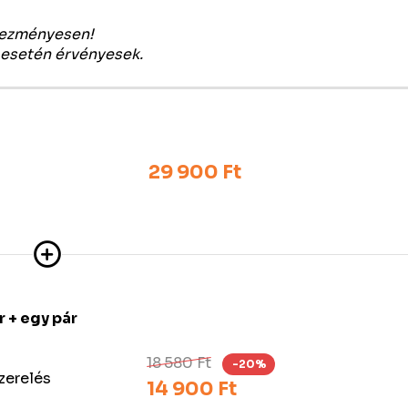
vezményesen!
 esetén érvényesek.
29 900 Ft
 + egy pár
18 580 Ft
-20%
szerelés
14 900 Ft