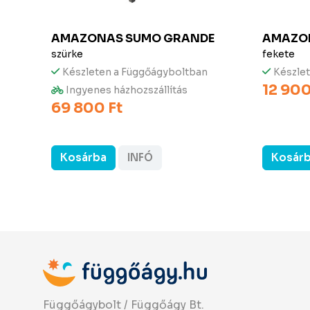
AMAZONAS
SUMO GRANDE
AMAZO
szürke
fekete
Készleten a Függőágyboltban
Készle
12 900
Ingyenes házhozszállítás
69 800 Ft
Kosárba
INFÓ
Kosár
Függőágybolt / Függőágy Bt.