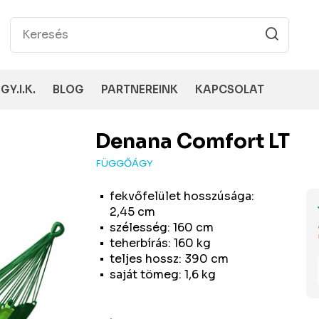
GY.I.K.
BLOG
PARTNEREINK
KAPCSOLAT
Denana
Comfort LT
FÜGGŐÁGY
fekvőfelület hosszúsága:
2,45 cm
szélesség: 160 cm
teherbírás: 160 kg
teljes hossz: 390 cm
saját tömeg: 1,6 kg