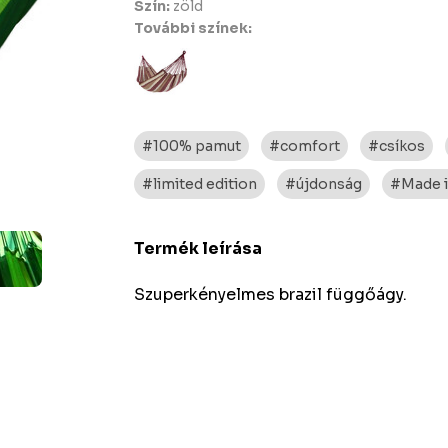
Szín:
zöld
További színek:
#100% pamut
#comfort
#csíkos
#limited edition
#újdonság
#Made i
Termék leírása
Szuperkényelmes brazil függőágy.