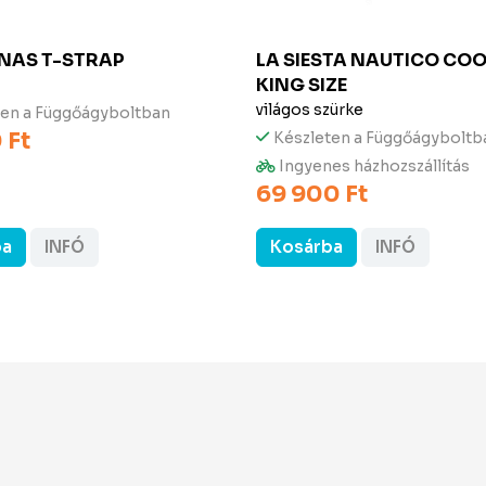
NAS
T-STRAP
LA SIESTA
NAUTICO COO
KING SIZE
világos szürke
ten a Függőágyboltban
 Ft
Készleten a Függőágyboltb
Ingyenes házhozszállítás
69 900 Ft
ba
INFÓ
Kosárba
INFÓ