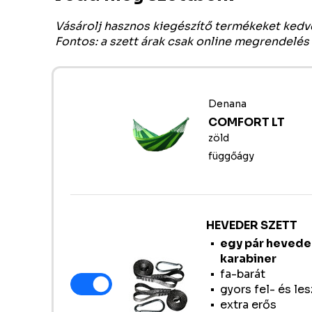
Vásárolj hasznos kiegészítő termékeket ked
Fontos: a szett árak csak online megrendelés
Denana
COMFORT LT
zöld
függőágy
HEVEDER SZETT
egy pár heveder
karabiner
fa-barát
gyors fel- és le
extra erős