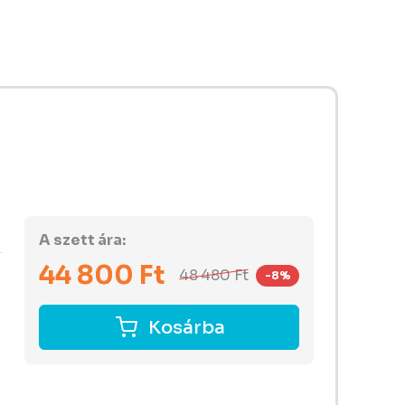
A szett ára:
44 800
Ft
48 480
Ft
-8%
Kosárba