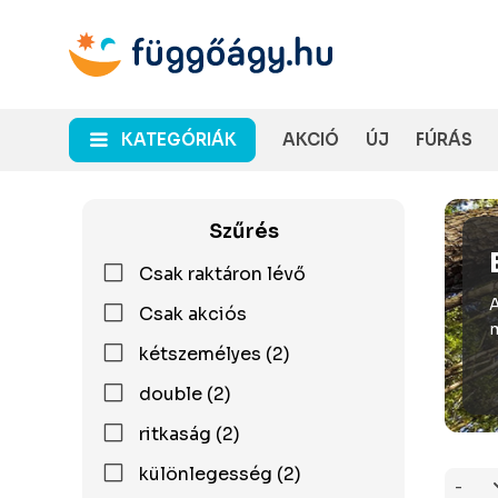
KATEGÓRIÁK
AKCIÓ
ÚJ
FÚRÁS
Szűrés
Csak raktáron lévő
A
Csak akciós
m
kétszemélyes (2)
double (2)
ritkaság (2)
különlegesség (2)