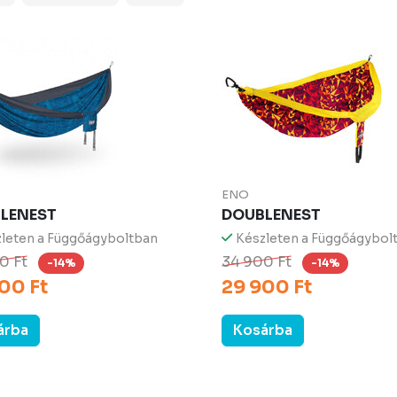
ENO
LENEST
DOUBLENEST
leten a Függőágyboltban
Készleten a Függőágybol
0 Ft
34 900 Ft
-14%
-14%
00 Ft
29 900 Ft
árba
Kosárba