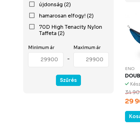
újdonság (2)
hamarosan elfogy! (2)
70D High Tenacity Nylon
Taffeta (2)
Minimum ár
Maximum ár
-
ENO
DOUB
Szűrés
Kész
34 90
29 9
Kos