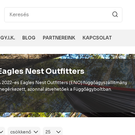
GY.I.K.
BLOG
PARTNEREINK
KAPCSOLAT
Eagles Nest Outfitters
 2022-es Eagles Nest Outfitters (ENO) függőágyszállítmány
egérkezett, azonnal átvehetőek a Függőágyboltban.