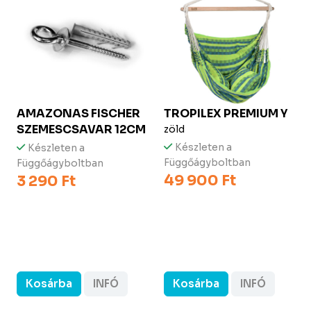
AMAZONAS FISCHER
TROPILEX
PREMIUM Y
SZEMESCSAVAR 12CM
zöld
Készleten a
Készleten a
Függőágyboltban
Függőágyboltban
49 900 Ft
3 290 Ft
Kosárba
INFÓ
Kosárba
INFÓ