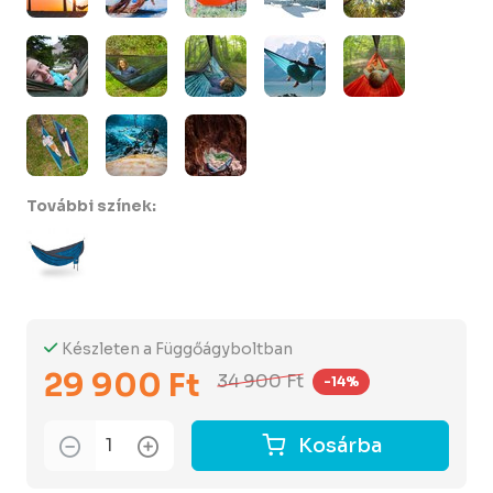
További színek:
Készleten a Függőágyboltban
29 900 Ft
34 900 Ft
-14%
Kosárba