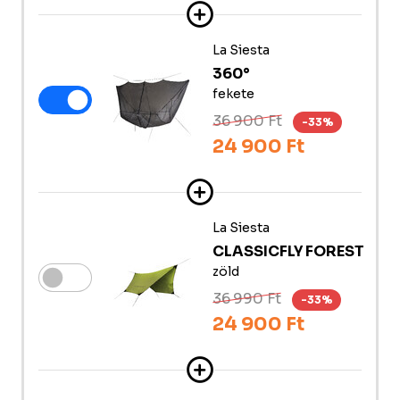
La Siesta
360°
fekete
36 900 Ft
-33%
24 900 Ft
La Siesta
CLASSICFLY FOREST
zöld
36 990 Ft
-33%
24 900 Ft