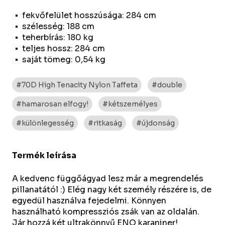
fekvőfelület hosszúsága: 284 cm
szélesség: 188 cm
teherbírás: 180 kg
teljes hossz: 284 cm
saját tömeg: 0,54 kg
#70D High Tenacity Nylon Taffeta
#double
#hamarosan elfogy!
#kétszemélyes
#különlegesség
#ritkaság
#újdonság
Termék leírása
A kedvenc függőágyad lesz már a megrendelés
pillanatától :) Elég nagy két személy részére is, de
egyedül használva fejedelmi. Könnyen
használható kompressziós zsák van az oldalán.
Jár hozzá két ultrakönnyű ENO karaniner!