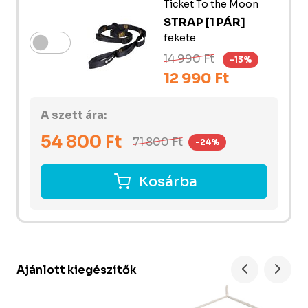
Ticket To the Moon
STRAP [1 PÁR]
fekete
14 990 Ft
-13%
12 990 Ft
A szett ára:
54 800
Ft
71 800
Ft
-24%
Kosárba
Ajánlott kiegészítők