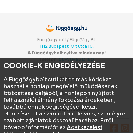
Függőágybolt / Függőágy Bt.
1112 Budapest, Olt utca 10.
A Függőágybolt nyitva minden nap!
Telefon:
06-70-6513160
COOKIE-K ENGEDÉLYEZÉSE
Itt értékelhetsz:
⭐⭐⭐⭐⭐
Függőágybolt
A Függőágybolt sütiket és más kódokat
használ a honlap megfelelő működésének
Chat
biztosítása céljából, a honlapon nyújtott
ÁSZF
felhasználói élmény fokozása érdekében,
Visszaküldés, garancia
továbbá ennek segítségével készít
Elállás a szerződéstől
elemzéseket a számodra releváns, személyre
szabott ajánlatok összeállításához. Erről
bővebb információt az
Adatkezelési
Függőágy.hu © 2026