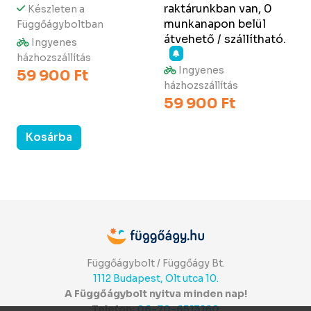
raktárunkban van, 0
Készleten a
munkanapon belül
Függőágyboltban
átvehető / szállítható.
Ingyenes
házhozszállítás
Ingyenes
59 900 Ft
házhozszállítás
59 900 Ft
Kosárba
Kosárba
Függőágybolt / Függőágy Bt.
1112 Budapest, Olt utca 10.
A Függőágybolt nyitva minden nap!
Telefon:
06-70-6513160