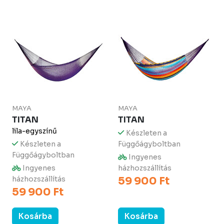
MAYA
MAYA
TITAN
TITAN
lila-egyszínű
Készleten a
Készleten a
Függőágyboltban
Függőágyboltban
Ingyenes
Ingyenes
házhozszállítás
házhozszállítás
59 900 Ft
59 900 Ft
Kosárba
Kosárba