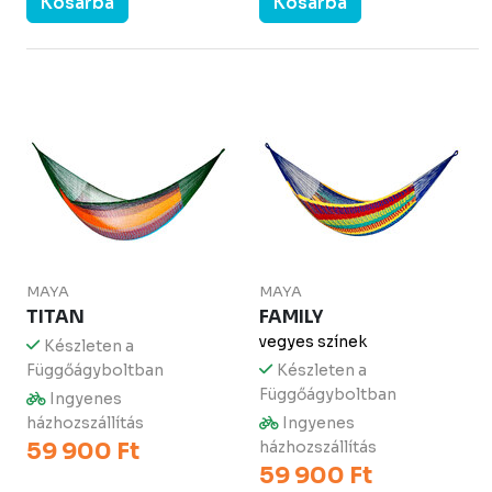
Kosárba
Kosárba
MAYA
MAYA
TITAN
FAMILY
vegyes színek
Készleten a
Függőágyboltban
Készleten a
Függőágyboltban
Ingyenes
házhozszállítás
Ingyenes
59 900 Ft
házhozszállítás
59 900 Ft