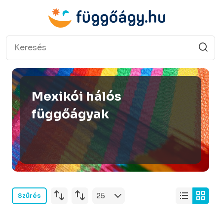
Mexikói hálós
függőágyak
Szűrés