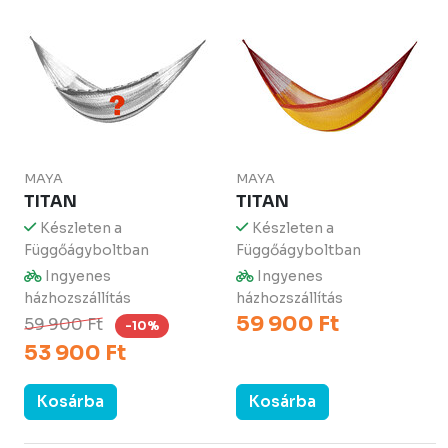
MAYA
MAYA
TITAN
TITAN
Készleten a
Készleten a
Függőágyboltban
Függőágyboltban
Ingyenes
Ingyenes
házhozszállítás
házhozszállítás
59 900 Ft
59 900 Ft
-10%
53 900 Ft
Kosárba
Kosárba