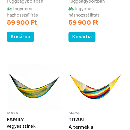
Függőágyboltban
Függőágyboltban
Ingyenes
Ingyenes
házhozszállítás
házhozszállítás
59 900 Ft
59 900 Ft
Kosárba
Kosárba
MAYA
MAYA
FAMILY
TITAN
vegyes színek
A termék a