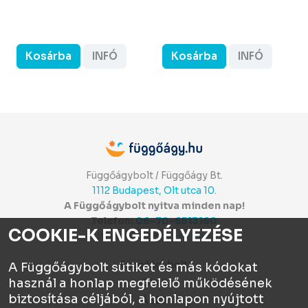
Kosárba
INFÓ
Kosárba
INFÓ
Függőágybolt / Függőágy Bt.
1112 Budapest, Olt utca 10.
A Függőágybolt nyitva minden nap!
Telefon:
06-70-6513160
COOKIE-K ENGEDÉLYEZÉSE
Itt értékelhetsz:
⭐⭐⭐⭐⭐
Függőágybolt
A Függőágybolt sütiket és más kódokat
használ a honlap megfelelő működésének
Chat
biztosítása céljából, a honlapon nyújtott
ÁSZF