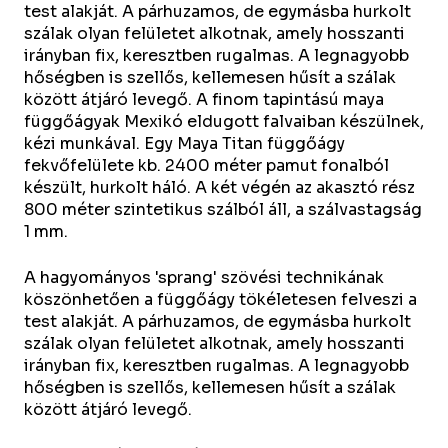
test alakját. A párhuzamos, de egymásba hurkolt
szálak olyan felületet alkotnak, amely hosszanti
irányban fix, keresztben rugalmas. A legnagyobb
hőségben is szellős, kellemesen hűsít a szálak
között átjáró levegő. A finom tapintású maya
függőágyak Mexikó eldugott falvaiban készülnek,
kézi munkával. Egy Maya Titan függőágy
fekvőfelülete kb. 2400 méter pamut fonalból
készült, hurkolt háló. A két végén az akasztó rész
800 méter szintetikus szálból áll, a szálvastagság
1 mm.
A hagyományos 'sprang' szövési technikának
köszönhetően a függőágy tökéletesen felveszi a
test alakját. A párhuzamos, de egymásba hurkolt
szálak olyan felületet alkotnak, amely hosszanti
irányban fix, keresztben rugalmas. A legnagyobb
hőségben is szellős, kellemesen hűsít a szálak
között átjáró levegő.