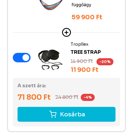
függőágy
59 900 Ft
Tropilex
TREE STRAP
14 900 Ft
-20%
11 900 Ft
A szett ára:
71 800
Ft
74 800
Ft
-4%
Kosárba