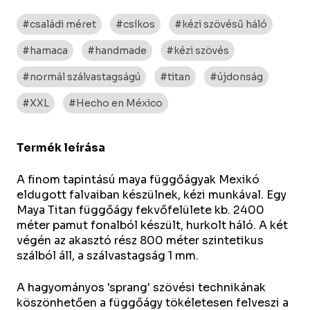
#családi méret
#csíkos
#kézi szövésű háló
#hamaca
#handmade
#kézi szövés
#normál szálvastagságú
#titan
#újdonság
#XXL
#Hecho en México
Termék leírása
A finom tapintású maya függőágyak Mexikó
eldugott falvaiban készülnek, kézi munkával. Egy
Maya Titan függőágy fekvőfelülete kb. 2400
méter pamut fonalból készült, hurkolt háló. A két
végén az akasztó rész 800 méter szintetikus
szálból áll, a szálvastagság 1 mm.
A hagyományos 'sprang' szövési technikának
köszönhetően a függőágy tökéletesen felveszi a