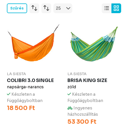
Szűrés
LA SIESTA
LA SIESTA
COLIBRI 3.0 SINGLE
BRISA KING SIZE
napsárga-narancs
zöld
Készleten a
Készleten a
Függőágyboltban
Függőágyboltban
18 500 Ft
Ingyenes
házhozszállítás
53 300 Ft