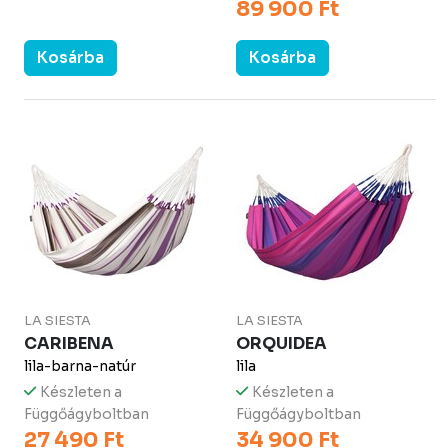
89 900 Ft
Kosárba
Kosárba
LA SIESTA
LA SIESTA
CARIBENA
ORQUIDEA
lila-barna-natúr
lila
Készleten a
Készleten a
Függőágyboltban
Függőágyboltban
27 490 Ft
34 900 Ft