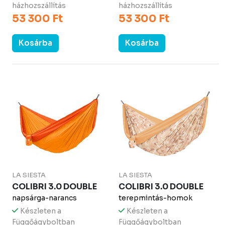
házhozszállítás
házhozszállítás
53 300 Ft
53 300 Ft
Kosárba
Kosárba
LA SIESTA
LA SIESTA
COLIBRI 3.0 DOUBLE
COLIBRI 3.0 DOUBLE
napsárga-narancs
terepmintás-homok
Készleten a
Készleten a
Függőágyboltban
Függőágyboltban