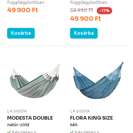
Függőágyboltban
Függőágyboltban
49 900 Ft
59 990 Ft
-17%
49 900 Ft
Kosárba
Kosárba
LA SIESTA
LA SIESTA
MODESTA DOUBLE
FLORA KING SIZE
natúr-zöld
kék
Készleten a
Készleten a