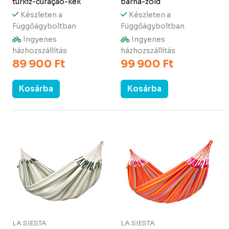
türkiz-curaçao-kék
barna-zöld
Készleten a
Készleten a
Függőágyboltban
Függőágyboltban
Ingyenes
Ingyenes
házhozszállítás
házhozszállítás
89 900 Ft
99 900 Ft
Kosárba
Kosárba
LA SIESTA
LA SIESTA