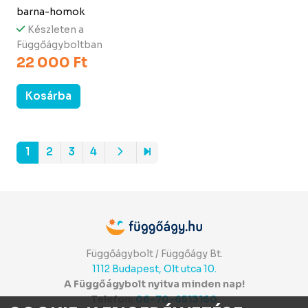
barna-homok
Készleten a
Függőágyboltban
22 000 Ft
Kosárba
1
2
3
4
Függőágybolt / Függőágy Bt.
1112 Budapest, Olt utca 10.
A Függőágybolt nyitva minden nap!
Telefon:
06-70-6513160