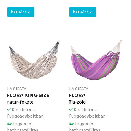
Kosárba
Kosárba
LA SIESTA
LA SIESTA
FLORA KING SIZE
FLORA
natúr-fekete
lila-zöld
Készleten a
Készleten a
Függőágyboltban
Függőágyboltban
Ingyenes
Ingyenes
házhozszállítás
házhozszállítás