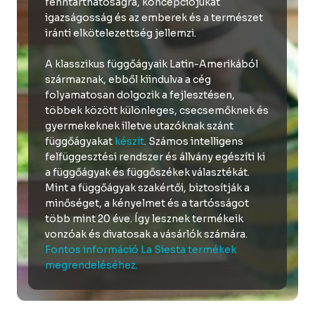
fenntarthatóságra, koncepciójukat
igazságosság és az emberek és a természet
iránti elkötelezettség jellemzi.
A klasszikus függőágyaik Latin-Amerikából
származnak, ebből kiindulva a cég
folyamatosan dolgozik a fejlesztésen,
többek között különleges, csecsemőknek és
gyermekeknek illetve utazóknak szánt
függőágyakat
készít
. Számos intelligens
felfüggesztési rendszer és állvány egészíti ki
a függőágyak és függőszékek választékát.
Mint a függőágyak szakértői, biztosítják a
minőséget, a kényelmet és a tartósságot
több mint 20 éve. Így lesznek termékeik
vonzóak és divatosak a vásárlók számára.
Fontos információ La Siesta termékek
megrendeléséhez.