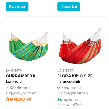
Kosárba
Kosárba
LA SIESTA
LA SIESTA
CURRAMBERA
FLORA KING SIZE
kiwi-zöld
narancs-chili
Készleten a
Készleten a
Függőágyboltban
Függőágyboltban
49 900 Ft
Ingyenes
házhozszállítás