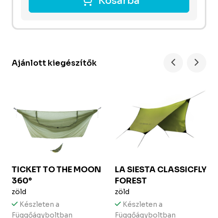
Kosárba
Ajánlott kiegészítők
TICKET TO THE MOON
LA SIESTA
CLASSICFLY
360°
FOREST
zöld
zöld
Készleten a
Készleten a
Függőágyboltban
Függőágyboltban