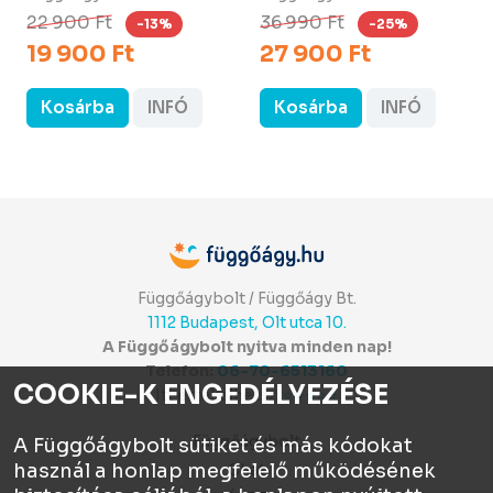
22 900 Ft
36 990 Ft
-13%
-25%
19 900 Ft
27 900 Ft
Kosárba
INFÓ
Kosárba
INFÓ
Függőágybolt / Függőágy Bt.
1112 Budapest, Olt utca 10.
A Függőágybolt nyitva minden nap!
Telefon:
06-70-6513160
COOKIE-K ENGEDÉLYEZÉSE
Itt értékelhetsz:
⭐⭐⭐⭐⭐
Függőágybolt
A Függőágybolt sütiket és más kódokat
használ a honlap megfelelő működésének
Chat