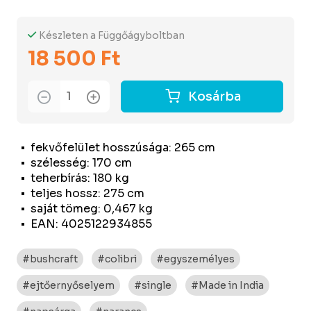
Készleten a Függőágyboltban
18 500 Ft
Kosárba
fekvőfelület hosszúsága: 265 cm
szélesség: 170 cm
teherbírás: 180 kg
teljes hossz: 275 cm
saját tömeg: 0,467 kg
EAN: 4025122934855
#bushcraft
#colibri
#egyszemélyes
#ejtőernyőselyem
#single
#Made in India