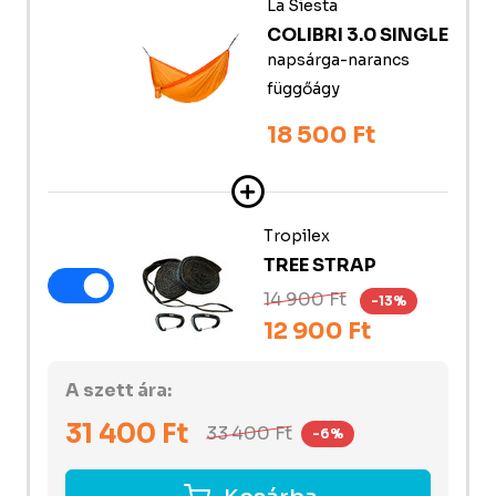
La Siesta
COLIBRI 3.0 SINGLE
napsárga-narancs
függőágy
18 500 Ft
Tropilex
TREE STRAP
14 900 Ft
-13%
12 900 Ft
A szett ára:
31 400
Ft
33 400
Ft
-6%