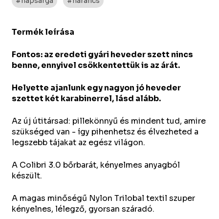
#napsárga
#narancs
Termék leírása
Fontos: az eredeti gyári heveder szett nincs
benne, ennyivel csökkentettük is az árát.
Helyette ajanlunk egy nagyon jó heveder
szettet két karabinerrel, lásd alább.
Az új útitársad: pillekönnyű és mindent tud, amire
szükséged van - így pihenhetsz és élvezheted a
legszebb tájakat az egész világon.
A Colibri 3.0 bőrbarát, kényelmes anyagból
készült.
A magas minőségű Nylon Trilobal textil szuper
kényelnes, lélegző, gyorsan száradó.