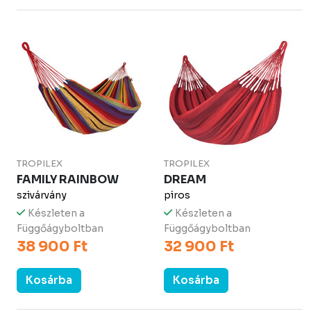
TROPILEX
TROPILEX
FAMILY RAINBOW
DREAM
szivárvány
piros
Készleten a
Készleten a
Függőágyboltban
Függőágyboltban
38 900 Ft
32 900 Ft
Kosárba
Kosárba