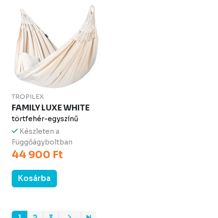
TROPILEX
FAMILY LUXE WHITE
törtfehér-egyszínű
Készleten a
Függőágyboltban
44 900 Ft
Kosárba
1
2
3