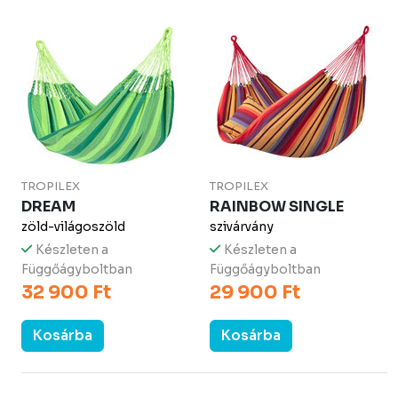
TROPILEX
TROPILEX
DREAM
RAINBOW SINGLE
zöld-világoszöld
szivárvány
Készleten a
Készleten a
Függőágyboltban
Függőágyboltban
32 900 Ft
29 900 Ft
Kosárba
Kosárba