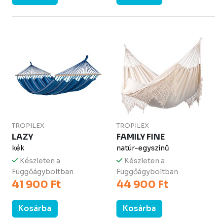
TROPILEX
TROPILEX
LAZY
FAMILY FINE
kék
natúr-egyszínű
Készleten a
Készleten a
Függőágyboltban
Függőágyboltban
41 900 Ft
44 900 Ft
Kosárba
Kosárba