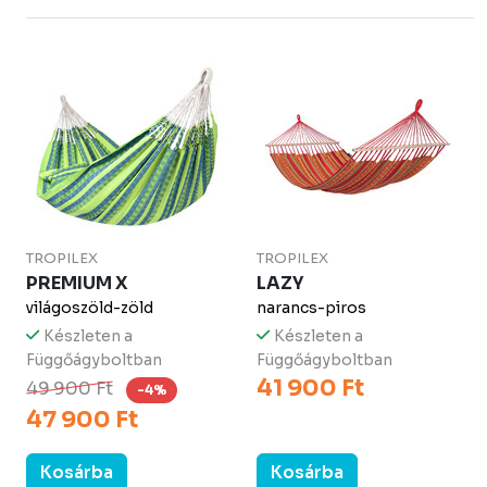
TROPILEX
TROPILEX
PREMIUM X
LAZY
világoszöld-zöld
narancs-piros
Készleten a
Készleten a
Függőágyboltban
Függőágyboltban
41 900 Ft
49 900 Ft
-4%
47 900 Ft
Kosárba
Kosárba