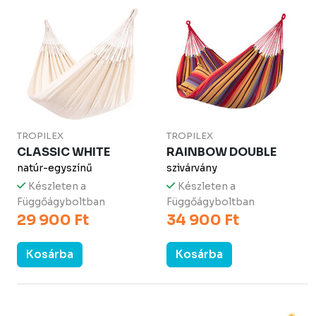
TROPILEX
TROPILEX
CLASSIC WHITE
RAINBOW DOUBLE
natúr-egyszínű
szivárvány
Készleten a
Készleten a
Függőágyboltban
Függőágyboltban
29 900 Ft
34 900 Ft
Kosárba
Kosárba