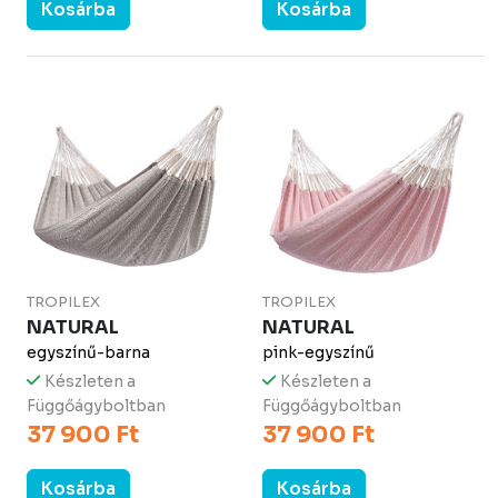
Kosárba
Kosárba
TROPILEX
TROPILEX
NATURAL
NATURAL
egyszínű-barna
pink-egyszínű
Készleten a
Készleten a
Függőágyboltban
Függőágyboltban
37 900 Ft
37 900 Ft
Kosárba
Kosárba