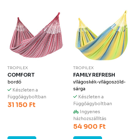
TROPILEX
TROPILEX
COMFORT
FAMILY REFRESH
bordó
világoskék-világoszöld-
sárga
Készleten a
Függőágyboltban
Készleten a
31 150 Ft
Függőágyboltban
Ingyenes
házhozszállítás
54 900 Ft