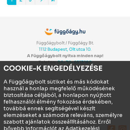
Függőágybolt / Függőágy Bt.
1112 Budapest, Olt utca 10.
A Függőágybolt nyitva minden nap!
Telefon:
06-70-6513160
COOKIE-K ENGEDÉLYEZÉSE
Itt értékelhetsz:
⭐⭐⭐⭐⭐
Függőágybolt
A Függőágybolt sütiket és más kódokat
használ a honlap megfelelő működésének
Chat
biztosítása céljából, a honlapon nyújtott
ÁSZF
felhasználói élmény fokozása érdekében,
Visszaküldés, garancia
továbbá ennek segítségével készít
Elállás a szerződéstől
elemzéseket a számodra releváns, személyre
szabott ajánlatok összeállításához. Erről
bővebb információt az
Adatkezelési
Függőágy.hu © 2026