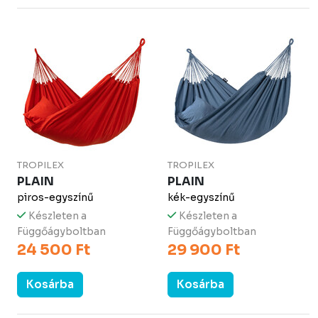
TROPILEX
TROPILEX
PLAIN
PLAIN
piros-egyszínű
kék-egyszínű
Készleten a
Készleten a
Függőágyboltban
Függőágyboltban
24 500 Ft
29 900 Ft
Kosárba
Kosárba