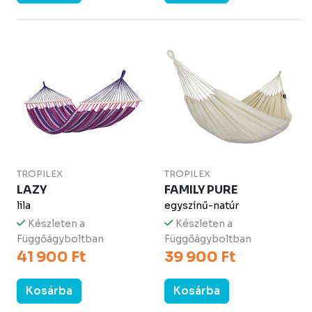
TROPILEX
TROPILEX
LAZY
FAMILY PURE
lila
egyszínű-natúr
Készleten a
Készleten a
Függőágyboltban
Függőágyboltban
41 900 Ft
39 900 Ft
Kosárba
Kosárba