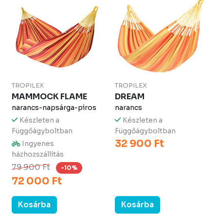
TROPILEX
TROPILEX
MAMMOCK FLAME
DREAM
narancs-napsárga-piros
narancs
Készleten a
Készleten a
Függőágyboltban
Függőágyboltban
32 900 Ft
Ingyenes
házhozszállítás
79 900 Ft
-10%
72 000 Ft
Kosárba
Kosárba