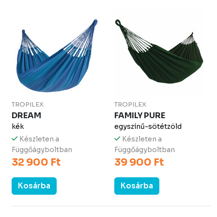
TROPILEX
TROPILEX
DREAM
FAMILY PURE
kék
egyszínű-sötétzöld
Készleten a
Készleten a
Függőágyboltban
Függőágyboltban
32 900 Ft
39 900 Ft
Kosárba
Kosárba