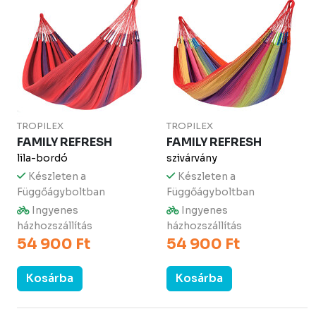
TROPILEX
TROPILEX
FAMILY REFRESH
FAMILY REFRESH
lila-bordó
szivárvány
Készleten a
Készleten a
Függőágyboltban
Függőágyboltban
Ingyenes
Ingyenes
házhozszállítás
házhozszállítás
54 900 Ft
54 900 Ft
Kosárba
Kosárba