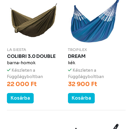
LA SIESTA
TROPILEX
COLIBRI 3.0 DOUBLE
DREAM
barna-homok
kék
Készleten a
Készleten a
Függőágyboltban
Függőágyboltban
22 000 Ft
32 900 Ft
Kosárba
Kosárba