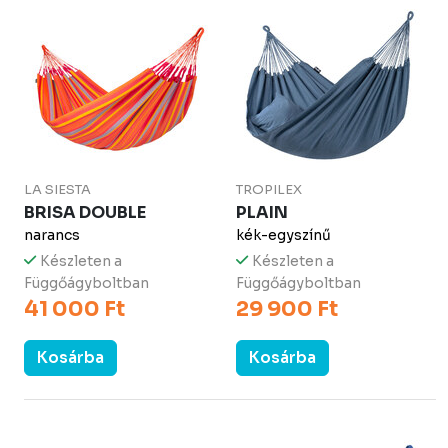
LA SIESTA
TROPILEX
BRISA DOUBLE
PLAIN
narancs
kék-egyszínű
Készleten a
Készleten a
Függőágyboltban
Függőágyboltban
41 000 Ft
29 900 Ft
Kosárba
Kosárba