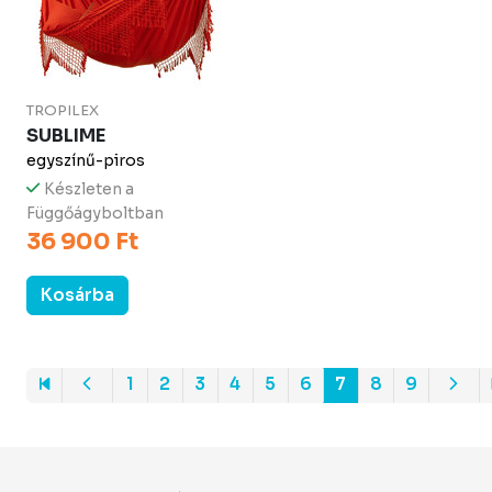
TROPILEX
SUBLIME
egyszínű-piros
Készleten a
Függőágyboltban
36 900 Ft
Kosárba
1
2
3
4
5
6
7
8
9