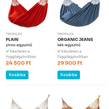
TROPILEX
TROPILEX
PLAIN
ORGANIC JEANS
piros-egyszínű
kék-egyszínű
Készleten a
Készleten a
Függőágyboltban
Függőágyboltban
24 500 Ft
29 900 Ft
Kosárba
Kosárba