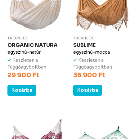
TROPILEX
TROPILEX
ORGANIC NATURA
SUBLIME
egyszínű-natúr
egyszínű-mocca
Készleten a
Készleten a
Függőágyboltban
Függőágyboltban
29 900 Ft
36 900 Ft
Kosárba
Kosárba