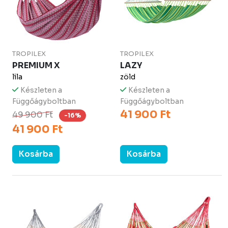
TROPILEX
TROPILEX
PREMIUM X
LAZY
lila
zöld
Készleten a
Készleten a
Függőágyboltban
Függőágyboltban
41 900 Ft
49 900 Ft
-16%
41 900 Ft
Kosárba
Kosárba