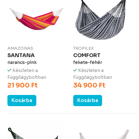
AMAZONAS
TROPILEX
SANTANA
COMFORT
narancs-pink
fekete-fehér
Készleten a
Készleten a
Függőágyboltban
Függőágyboltban
21 900 Ft
34 900 Ft
Kosárba
Kosárba