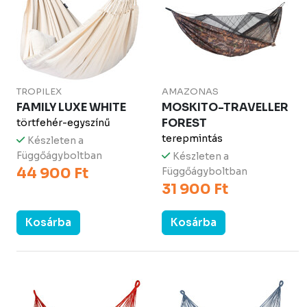
TROPILEX
AMAZONAS
FAMILY LUXE WHITE
MOSKITO-TRAVELLER
FOREST
törtfehér-egyszínű
terepmintás
Készleten a
Függőágyboltban
Készleten a
44 900 Ft
Függőágyboltban
31 900 Ft
Kosárba
Kosárba