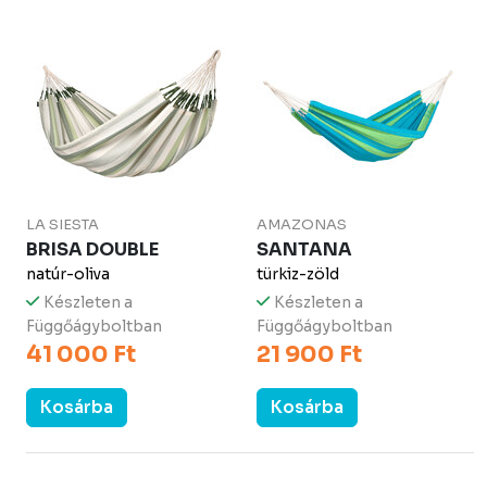
LA SIESTA
AMAZONAS
BRISA DOUBLE
SANTANA
natúr-oliva
türkiz-zöld
Készleten a
Készleten a
Függőágyboltban
Függőágyboltban
41 000 Ft
21 900 Ft
Kosárba
Kosárba