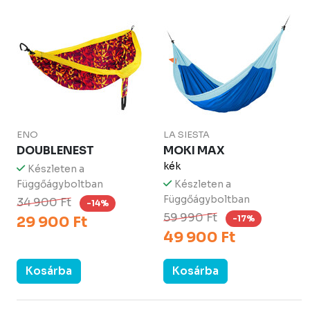
ENO
LA SIESTA
DOUBLENEST
MOKI MAX
kék
Készleten a
Függőágyboltban
Készleten a
Függőágyboltban
34 900 Ft
-14%
59 990 Ft
29 900 Ft
-17%
49 900 Ft
Kosárba
Kosárba