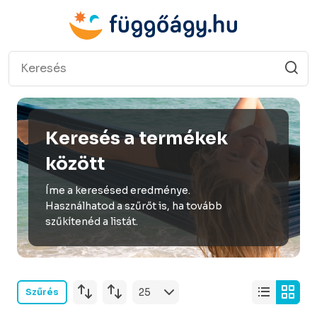
Keresés a termékek
között
Íme a keresésed eredménye.
Használhatod a szűrőt is, ha tovább
szűkítenéd a listát.
Szűrés