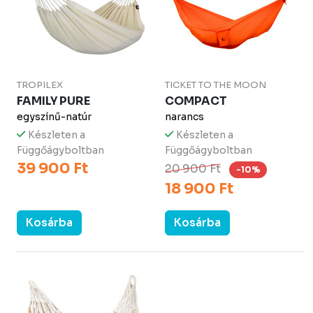
TROPILEX
TICKET TO THE MOON
FAMILY PURE
COMPACT
egyszínű-natúr
narancs
Készleten a
Készleten a
Függőágyboltban
Függőágyboltban
39 900 Ft
20 900 Ft
-10%
18 900 Ft
Kosárba
Kosárba