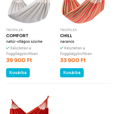
TROPILEX
TROPILEX
COMFORT
CHILL
natúr-világos szürke
narancs
Készleten a
Készleten a
Függőágyboltban
Függőágyboltban
39 900 Ft
33 900 Ft
Kosárba
Kosárba