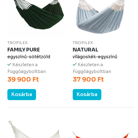
TROPILEX
TROPILEX
FAMILY PURE
NATURAL
egyszínű-sötétzöld
világoskék-egyszínű
Készleten a
Készleten a
Függőágyboltban
Függőágyboltban
39 900 Ft
37 900 Ft
Kosárba
Kosárba