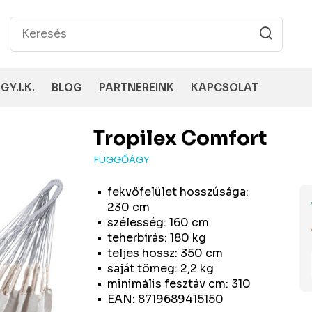
GY.I.K.
BLOG
PARTNEREINK
KAPCSOLAT
Tropilex
Comfort
FÜGGŐÁGY
fekvőfelület hosszúsága:
230 cm
szélesség: 160 cm
teherbírás: 180 kg
teljes hossz: 350 cm
saját tömeg: 2,2 kg
minimális fesztáv cm: 310
EAN: 8719689415150