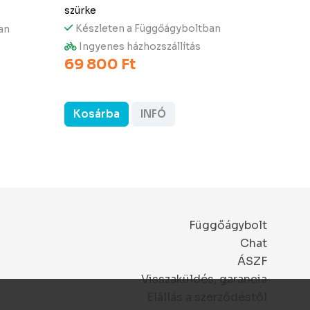
DOUB
szürke
világos
Készleten a Függőágyboltban
an
Kész
Ingyenes házhozszállítás
69 800 Ft
Ingy
59 9
Kosárba
INFÓ
Kos
Függőágybolt
Chat
ÁSZF
Visszaküldés, garancia
Elállás a szerződéstől