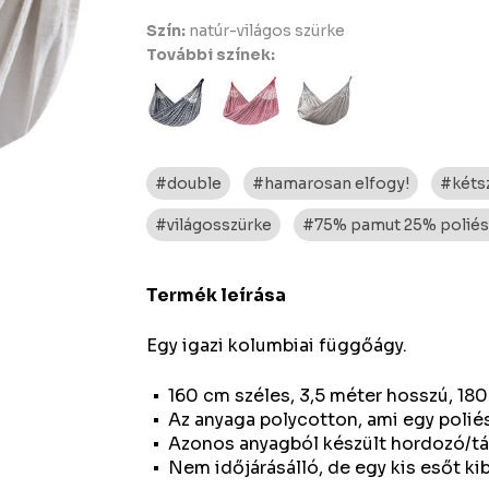
Szín:
natúr-világos szürke
További színek:
#double
#hamarosan elfogy!
#kéts
#világosszürke
#75% pamut 25% poliés
Termék leírása
Egy igazi kolumbiai függőágy.
160 cm széles, 3,5 méter hosszú, 180
Az anyaga polycotton, ami egy poliés
Azonos anyagból készült hordozó/tár
Nem időjárásálló, de egy kis esőt kibí