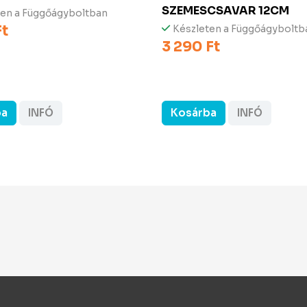
SZEMESCSAVAR 12CM
ten a Függőágyboltban
Ft
Készleten a Függőágyboltb
3 290 Ft
ba
INFÓ
Kosárba
INFÓ