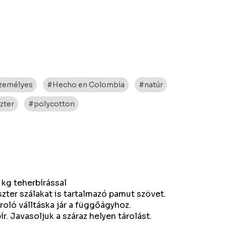
zemélyes
#Hecho en Colombia
#natúr
zter
#polycotton
 kg teherbírással
zter szálakat is tartalmazó pamut szövet.
oló válltáska jár a függőágyhoz.
r. Javasoljuk a száraz helyen tárolást.