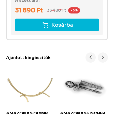
A szett ára:
31 890
Ft
33 480
Ft
-5%
Kosárba
Ajánlott kiegészítők
AMAZONAS
OLYMP
AMAZONAS FISCHER