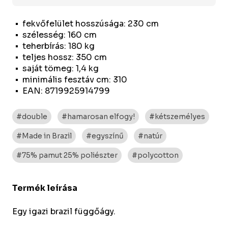
fekvőfelület hosszúsága: 230 cm
szélesség: 160 cm
teherbírás: 180 kg
teljes hossz: 350 cm
saját tömeg: 1,4 kg
minimális fesztáv cm: 310
EAN: 8719925914799
#double
#hamarosan elfogy!
#kétszemélyes
#Made in Brazil
#egyszínű
#natúr
#75% pamut 25% poliészter
#polycotton
Termék leírása
Egy igazi brazil függőágy.