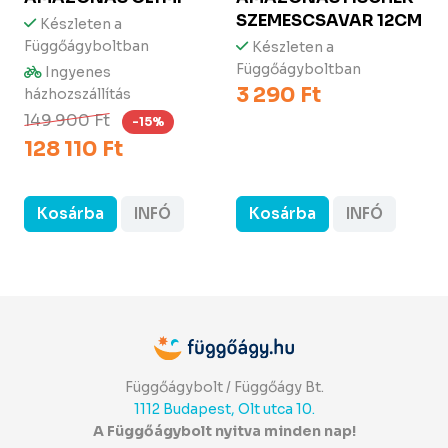
SZEMESCSAVAR 12CM
Készleten a
Függőágyboltban
Készleten a
Függőágyboltban
Ingyenes
3 290 Ft
házhozszállítás
149 900 Ft
-15%
128 110 Ft
Kosárba
INFÓ
Kosárba
INFÓ
Függőágybolt / Függőágy Bt.
1112 Budapest, Olt utca 10.
A Függőágybolt nyitva minden nap!