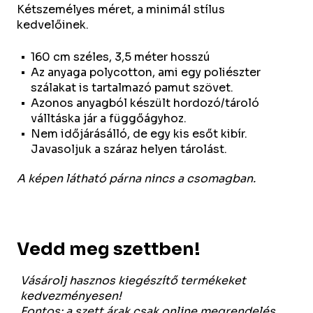
Kétszemélyes méret, a minimál stílus
kedvelőinek.
160 cm széles, 3,5 méter hosszú
Az anyaga polycotton, ami egy poliészter
szálakat is tartalmazó pamut szövet.
Azonos anyagból készült hordozó/tároló
válltáska jár a függőágyhoz.
Nem időjárásálló, de egy kis esőt kibír.
Javasoljuk a száraz helyen tárolást.
A képen látható párna nincs a csomagban.
Vedd meg szettben!
Vásárolj hasznos kiegészítő termékeket
kedvezményesen!
Fontos: a szett árak csak online megrendelés