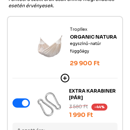
esetén érvényesek.
Tropilex
ORGANIC NATURA
egyszínű-natúr
függőágy
29 900 Ft
EXTRA KARABINER
[PÁR]
3 580 Ft
-44%
1 990 Ft