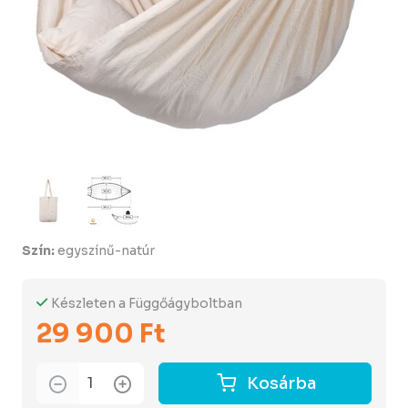
Szín:
egyszínű-natúr
Készleten a Függőágyboltban
29 900 Ft
Kosárba