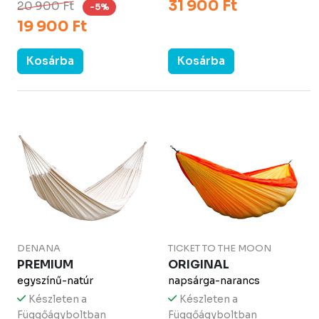
31 900 Ft
20 900 Ft
-5%
19 900 Ft
Kosárba
Kosárba
DENANA
TICKET TO THE MOON
PREMIUM
ORIGINAL
egyszínű-natúr
napsárga-narancs
Készleten a
Készleten a
Függőágyboltban
Függőágyboltban