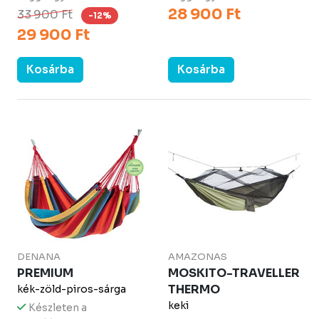
28 900 Ft
33 900 Ft
-12%
29 900 Ft
Kosárba
Kosárba
DENANA
AMAZONAS
PREMIUM
MOSKITO-TRAVELLER
THERMO
kék-zöld-piros-sárga
keki
Készleten a