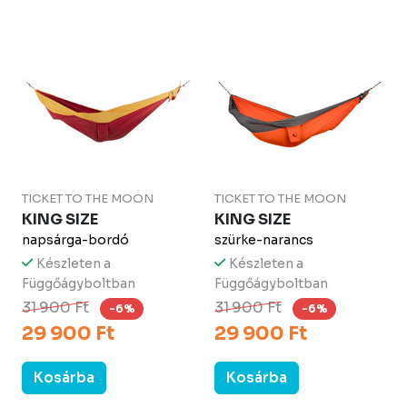
TICKET TO THE MOON
TICKET TO THE MOON
KING SIZE
KING SIZE
napsárga-bordó
szürke-narancs
Készleten a
Készleten a
Függőágyboltban
Függőágyboltban
31 900 Ft
31 900 Ft
-6%
-6%
29 900 Ft
29 900 Ft
Kosárba
Kosárba