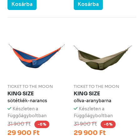
Kosárba
Kosárba
TICKET TO THE MOON
TICKET TO THE MOON
KING SIZE
KING SIZE
sötétkék-narancs
oliva-aranybarna
Készleten a
Készleten a
Függőágyboltban
Függőágyboltban
31 900 Ft
31 900 Ft
-6%
-6%
29 900 Ft
29 900 Ft