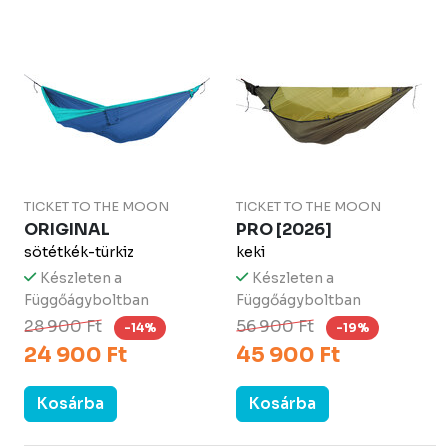
TICKET TO THE MOON
TICKET TO THE MOON
ORIGINAL
PRO [2026]
sötétkék-türkiz
keki
Készleten a
Készleten a
Függőágyboltban
Függőágyboltban
28 900 Ft
56 900 Ft
-14%
-19%
24 900 Ft
45 900 Ft
Kosárba
Kosárba