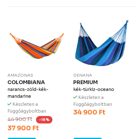
AMAZONAS
DENANA
COLOMBIANA
PREMIUM
narancs-zöld-kék-
kék-türkiz-oceano
mandarine
Készleten a
Készleten a
Függőágyboltban
Függőágyboltban
34 900 Ft
44 900 Ft
-16%
37 900 Ft