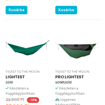
Kosárba
Kosárba
TICKET TO THE MOON
TICKET TO THE MOON
LIGHTEST
PRO LIGHTEST
zöld
sötétzöld
Készleten a
Készleten a
Függőágyboltban
Függőágyboltban
39 900 Ft
Ingyenes
-15%
házhozszállítás