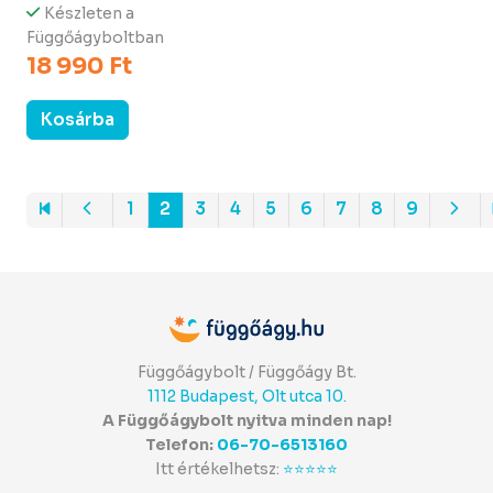
Készleten a
Függőágyboltban
18 990 Ft
Kosárba
1
2
3
4
5
6
7
8
9
Függőágybolt / Függőágy Bt.
1112 Budapest, Olt utca 10.
A Függőágybolt nyitva minden nap!
Telefon:
06-70-6513160
Itt értékelhetsz:
⭐⭐⭐⭐⭐