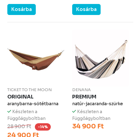
Kosárba
Kosárba
TICKET TO THE MOON
DENANA
ORIGINAL
PREMIUM
aranybarna-sötétbarna
natúr-jacaranda-szürke
Készleten a
Készleten a
Függőágyboltban
Függőágyboltban
34 900 Ft
28 900 Ft
-14%
24 900 Ft