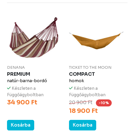
DENANA
TICKET TO THE MOON
PREMIUM
COMPACT
natúr-barna-bordó
homok
Készleten a
Készleten a
Függőágyboltban
Függőágyboltban
34 900 Ft
20 900 Ft
-10%
18 900 Ft
Kosárba
Kosárba