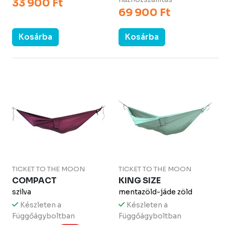
33 900 Ft
69 900 Ft
Kosárba
Kosárba
TICKET TO THE MOON
TICKET TO THE MOON
COMPACT
KING SIZE
szilva
mentazöld-jáde zöld
Készleten a
Készleten a
Függőágyboltban
Függőágyboltban