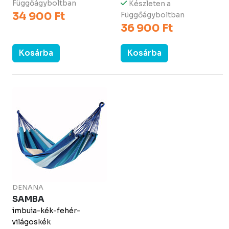
Függőágyboltban
Készleten a
34 900 Ft
Függőágyboltban
36 900 Ft
Kosárba
Kosárba
DENANA
SAMBA
imbuia-kék-fehér-
világoskék