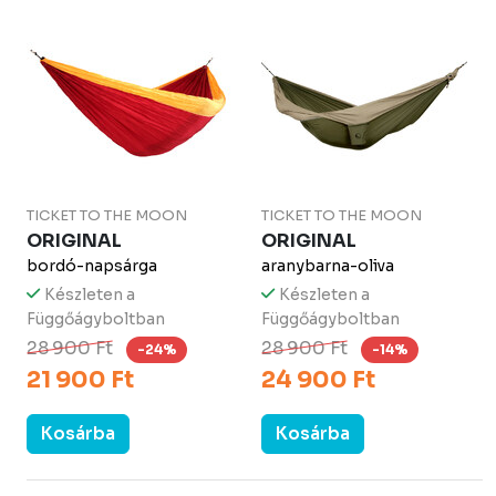
TICKET TO THE MOON
TICKET TO THE MOON
ORIGINAL
ORIGINAL
bordó-napsárga
aranybarna-oliva
Készleten a
Készleten a
Függőágyboltban
Függőágyboltban
28 900 Ft
28 900 Ft
-24%
-14%
21 900 Ft
24 900 Ft
Kosárba
Kosárba