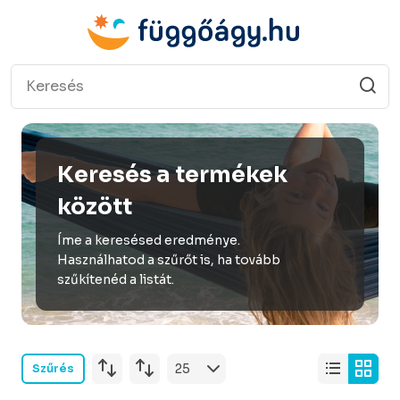
Keresés a termékek
között
Íme a keresésed eredménye.
Használhatod a szűrőt is, ha tovább
szűkítenéd a listát.
Szűrés