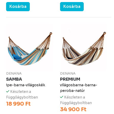
Kosárba
Kosárba
DENANA
DENANA
SAMBA
PREMIUM
ipe-barna-világoskék
világosbarna-barna-
peroba-natúr
Készleten a
Függőágyboltban
Készleten a
18 990 Ft
Függőágyboltban
34 900 Ft