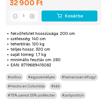
32 900 Ft
Kosárba
fekvőfelület hosszúsága: 200 cm
szélesség: 140 cm
teherbírás: 120 kg
teljes hossz: 320 cm
saját tömeg: 1,7 kg
minimális fesztáv cm: 280
EAN: 8719689415082
#csíkos
#egyszemélyes
#hamarosan elfogy!
#Hecho en Colombia
#kék
#75% pamut 25% poliészter
#polycotton