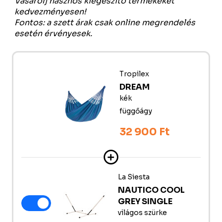
Vásárolj hasznos kiegészítő termékeket
kedvezményesen!
Fontos: a szett árak csak online megrendelés
esetén érvényesek.
Tropilex
DREAM
kék
függőágy
32 900 Ft
La Siesta
NAUTICO COOL
GREY SINGLE
világos szürke