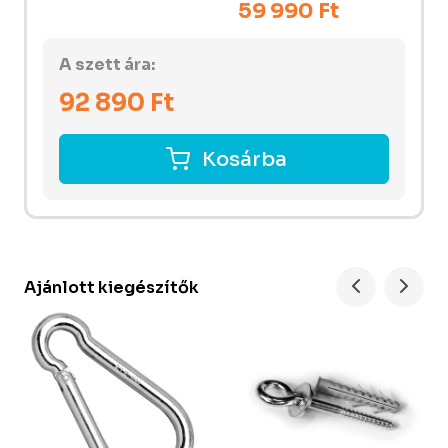
59 990 Ft
A szett ára:
92 890
Ft
Kosárba
Ajánlott kiegészítők