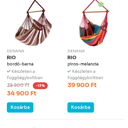
DENANA
DENANA
RIO
RIO
bordó-barna
piros-melancia
Készleten a
Készleten a
Függőágyboltban
Függőágyboltban
39 900 Ft
39 900 Ft
-13%
34 900 Ft
Kosárba
Kosárba