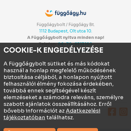
Függőágybolt / Függőágy Bt.
1112 Budapest, Olt utca 10.
A Függőágybolt nyitva minden nap!
Telefon:
06-70-6513160
COOKIE-K ENGEDÉLYEZÉSE
Itt értékelhetsz:
⭐⭐⭐⭐⭐
Függőágybolt
A Függőágybolt sütiket és más kódokat
használ a honlap megfelelő működésének
Chat
biztosítása céljából, a honlapon nyújtott
ÁSZF
felhasználói élmény fokozása érdekében,
Visszaküldés, garancia
továbbá ennek segítségével készít
Elállás a szerződéstől
elemzéseket a számodra releváns, személyre
szabott ajánlatok összeállításához. Erről
bővebb információt az
Adatkezelési
Függőágy.hu © 2026
tájékoztatóban
találhatsz.