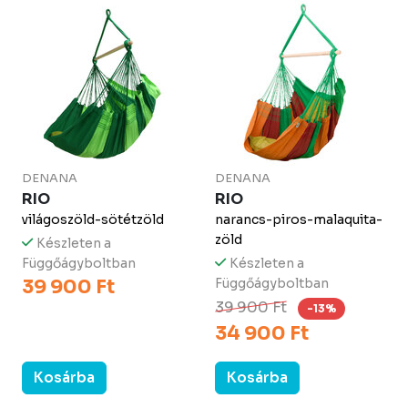
DENANA
DENANA
RIO
RIO
világoszöld-sötétzöld
narancs-piros-malaquita-
zöld
Készleten a
Függőágyboltban
Készleten a
39 900 Ft
Függőágyboltban
39 900 Ft
-13%
34 900 Ft
Kosárba
Kosárba