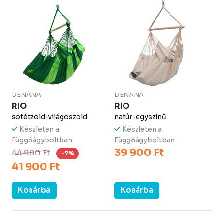
DENANA
DENANA
RIO
RIO
sötétzöld-világoszöld
natúr-egyszínű
Készleten a
Készleten a
Függőágyboltban
Függőágyboltban
39 900 Ft
44 900 Ft
-7%
41 900 Ft
Kosárba
Kosárba