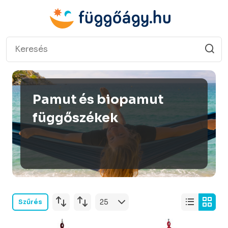
Pamut és biopamut
függőszékek
Szűrés