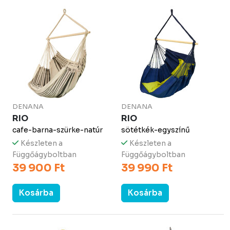
DENANA
DENANA
RIO
RIO
cafe-barna-szürke-natúr
sötétkék-egyszínű
Készleten a
Készleten a
Függőágyboltban
Függőágyboltban
39 900 Ft
39 990 Ft
Kosárba
Kosárba