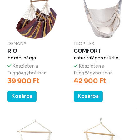
DENANA
TROPILEX
RIO
COMFORT
bordó-sárga
natúr-világos szürke
Készleten a
Készleten a
Függőágyboltban
Függőágyboltban
39 900 Ft
42 900 Ft
Kosárba
Kosárba