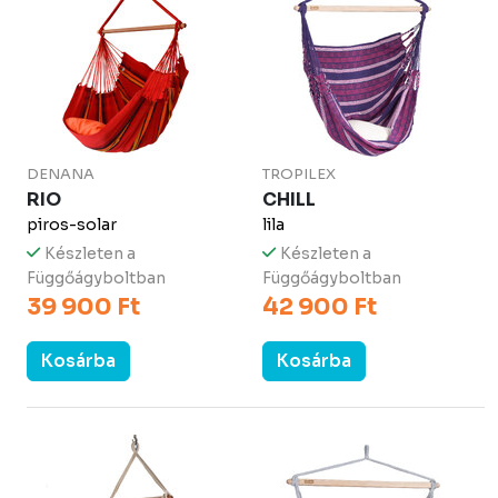
DENANA
TROPILEX
RIO
CHILL
piros-solar
lila
Készleten a
Készleten a
Függőágyboltban
Függőágyboltban
39 900 Ft
42 900 Ft
Kosárba
Kosárba