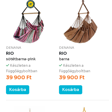
DENANA
DENANA
RIO
RIO
sötétbarna-pink
barna
Készleten a
Készleten a
Függőágyboltban
Függőágyboltban
39 900 Ft
39 900 Ft
Kosárba
Kosárba