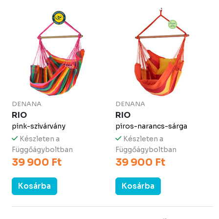
DENANA
DENANA
RIO
RIO
pink-szivárvány
piros-narancs-sárga
Készleten a
Készleten a
Függőágyboltban
Függőágyboltban
39 900 Ft
39 900 Ft
Kosárba
Kosárba