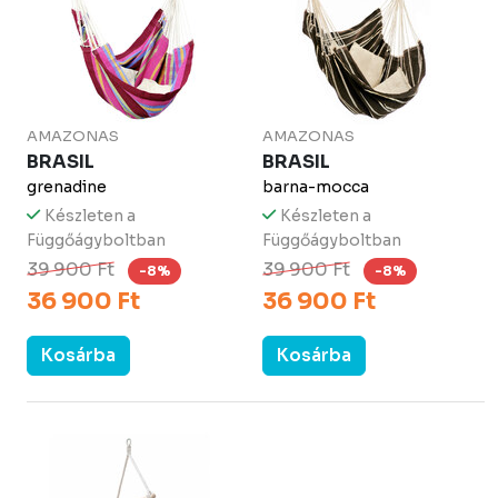
AMAZONAS
AMAZONAS
BRASIL
BRASIL
grenadine
barna-mocca
Készleten a
Készleten a
Függőágyboltban
Függőágyboltban
39 900 Ft
39 900 Ft
-8%
-8%
36 900 Ft
36 900 Ft
Kosárba
Kosárba