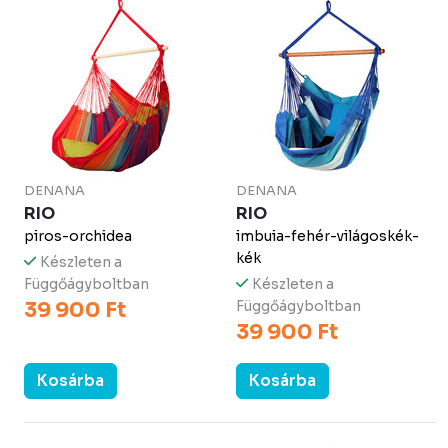
DENANA
DENANA
RIO
RIO
piros-orchidea
imbuia-fehér-világoskék-
kék
Készleten a
Függőágyboltban
Készleten a
39 900 Ft
Függőágyboltban
39 900 Ft
Kosárba
Kosárba