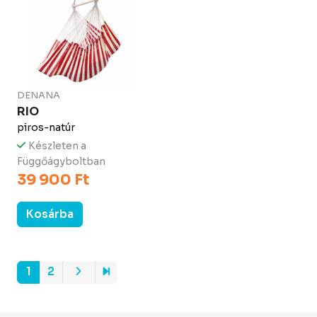
DENANA
RIO
piros-natúr
Készleten a
Függőágyboltban
39 900 Ft
Kosárba
1
2