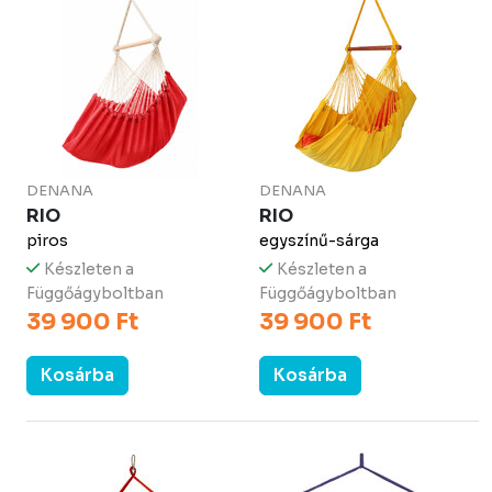
DENANA
DENANA
RIO
RIO
piros
egyszínű-sárga
Készleten a
Készleten a
Függőágyboltban
Függőágyboltban
39 900 Ft
39 900 Ft
Kosárba
Kosárba