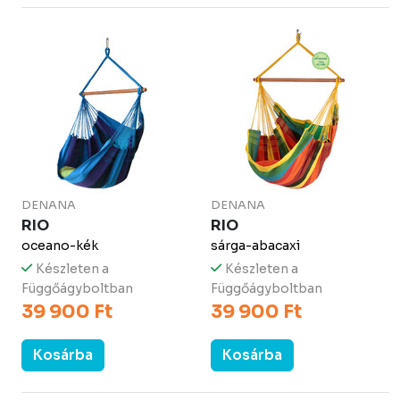
DENANA
DENANA
RIO
RIO
oceano-kék
sárga-abacaxi
Készleten a
Készleten a
Függőágyboltban
Függőágyboltban
39 900 Ft
39 900 Ft
Kosárba
Kosárba