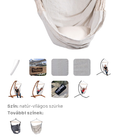
Szín:
natúr-világos szürke
További színek: