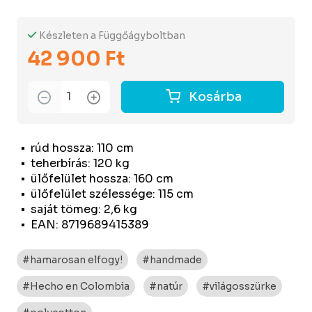
Készleten a Függőágyboltban
42 900 Ft
Kosárba
rúd hossza: 110 cm
teherbírás: 120 kg
ülőfelület hossza: 160 cm
ülőfelület szélessége: 115 cm
saját tömeg: 2,6 kg
EAN: 8719689415389
#hamarosan elfogy!
#handmade
#Hecho en Colombia
#natúr
#világosszürke