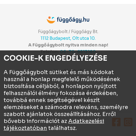
Függőágybolt / Függőágy Bt.
1112 Budapest, Olt utca 10.
A Függőágybolt nyitva minden nap!
Telefon:
06-70-6513160
COOKIE-K ENGEDÉLYEZÉSE
Itt értékelhetsz:
⭐⭐⭐⭐⭐
Függőágybolt
A Függőágybolt sütiket és más kódokat
használ a honlap megfelelő működésének
Chat
biztosítása céljából, a honlapon nyújtott
ÁSZF
felhasználói élmény fokozása érdekében,
Visszaküldés, garancia
továbbá ennek segítségével készít
Elállás a szerződéstől
elemzéseket a számodra releváns, személyre
szabott ajánlatok összeállításához. Erről
bővebb információt az
Adatkezelési
Függőágy.hu © 2026
tájékoztatóban
találhatsz.