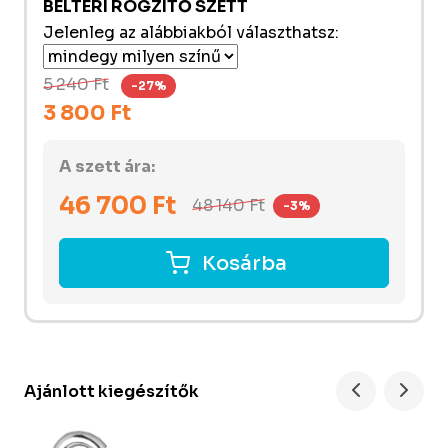
BELTÉRI RÖGZÍTŐ SZETT
Jelenleg az alábbiakból választhatsz:
5 240 Ft
-27%
3 800 Ft
A szett ára:
46 700
Ft
48 140
Ft
-3%
Kosárba
Ajánlott kiegészítők