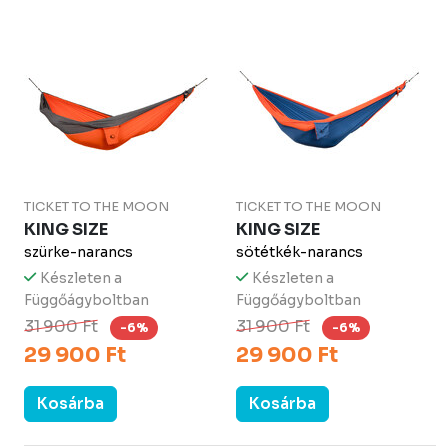
TICKET TO THE MOON
TICKET TO THE MOON
KING SIZE
KING SIZE
szürke-narancs
sötétkék-narancs
Készleten a
Készleten a
Függőágyboltban
Függőágyboltban
31 900 Ft
31 900 Ft
-6%
-6%
29 900 Ft
29 900 Ft
Kosárba
Kosárba