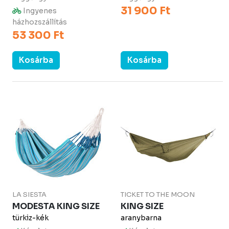
31 900 Ft
Ingyenes
házhozszállítás
53 300 Ft
Kosárba
Kosárba
LA SIESTA
TICKET TO THE MOON
MODESTA KING SIZE
KING SIZE
türkiz-kék
aranybarna