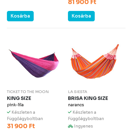
81 900 Ft
Kosárba
Kosárba
TICKET TO THE MOON
LA SIESTA
KING SIZE
BRISA KING SIZE
pink-lila
narancs
Készleten a
Készleten a
Függőágyboltban
Függőágyboltban
31 900 Ft
Ingyenes