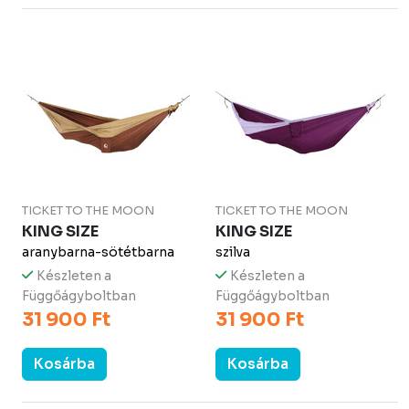
TICKET TO THE MOON
TICKET TO THE MOON
KING SIZE
KING SIZE
aranybarna-sötétbarna
szilva
Készleten a
Készleten a
Függőágyboltban
Függőágyboltban
31 900 Ft
31 900 Ft
Kosárba
Kosárba