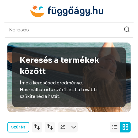
Keresés a termékek
között
Íme a keresésed eredménye.
Használhatod a szűrőt is, ha tovább
szűkítenéd a listát.
Szűrés