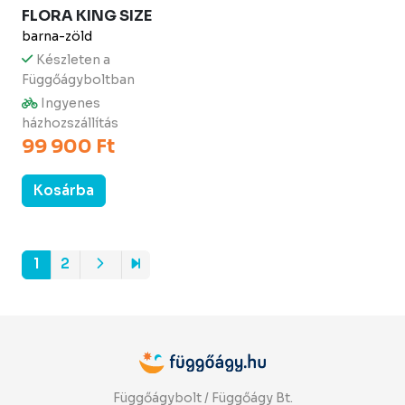
FLORA KING SIZE
barna-zöld
Készleten a
Függőágyboltban
Ingyenes
házhozszállítás
99 900 Ft
Kosárba
1
2
Függőágybolt / Függőágy Bt.