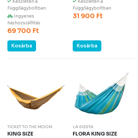
Készleten a
Készleten a
Függőágyboltban
Függőágyboltban
31 900 Ft
Ingyenes
házhozszállítás
69 700 Ft
Kosárba
Kosárba
TICKET TO THE MOON
LA SIESTA
KING SIZE
FLORA KING SIZE