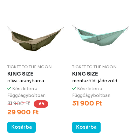
TICKET TO THE MOON
TICKET TO THE MOON
KING SIZE
KING SIZE
oliva-aranybarna
mentazöld-jáde zöld
Készleten a
Készleten a
Függőágyboltban
Függőágyboltban
31 900 Ft
31 900 Ft
-6%
29 900 Ft
Kosárba
Kosárba