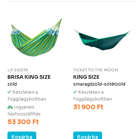
LA SIESTA
TICKET TO THE MOON
BRISA KING SIZE
KING SIZE
zöld
smaragdzöld-sötétzöld
Készleten a
Készleten a
Függőágyboltban
Függőágyboltban
31 900 Ft
Ingyenes
házhozszállítás
53 300 Ft
Kosárba
Kosárba