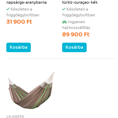
napsárga-aranybarna
türkiz-curaçao-kék
Készleten a
Készleten a
Függőágyboltban
Függőágyboltban
31 900 Ft
Ingyenes
házhozszállítás
89 900 Ft
Kosárba
Kosárba
LA SIESTA