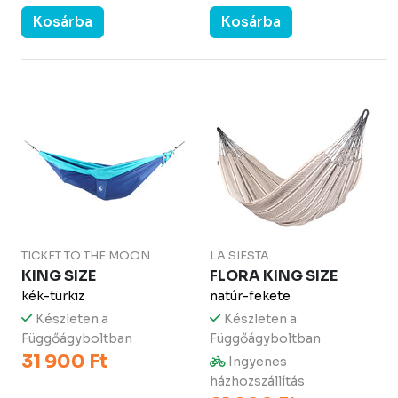
Kosárba
Kosárba
TICKET TO THE MOON
LA SIESTA
KING SIZE
FLORA KING SIZE
kék-türkiz
natúr-fekete
Készleten a
Készleten a
Függőágyboltban
Függőágyboltban
31 900 Ft
Ingyenes
házhozszállítás