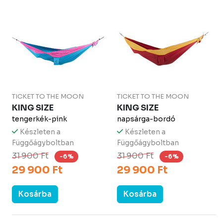
TICKET TO THE MOON
TICKET TO THE MOON
KING SIZE
KING SIZE
tengerkék-pink
napsárga-bordó
Készleten a
Készleten a
Függőágyboltban
Függőágyboltban
31 900 Ft
31 900 Ft
-6%
-6%
29 900 Ft
29 900 Ft
Kosárba
Kosárba