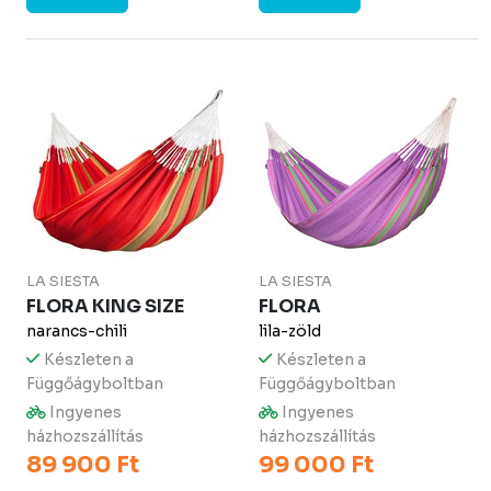
LA SIESTA
LA SIESTA
FLORA KING SIZE
FLORA
narancs-chili
lila-zöld
Készleten a
Készleten a
Függőágyboltban
Függőágyboltban
Ingyenes
Ingyenes
házhozszállítás
házhozszállítás
89 900 Ft
99 000 Ft