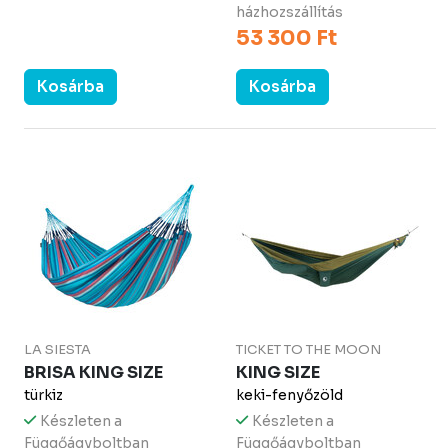
házhozszállítás
53 300 Ft
Kosárba
Kosárba
LA SIESTA
TICKET TO THE MOON
BRISA KING SIZE
KING SIZE
türkiz
keki-fenyőzöld
Készleten a
Készleten a
Függőágyboltban
Függőágyboltban