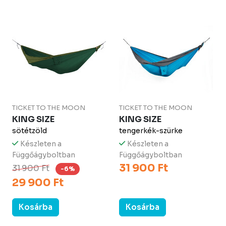
TICKET TO THE MOON
TICKET TO THE MOON
KING SIZE
KING SIZE
sötétzöld
tengerkék-szürke
Készleten a
Készleten a
Függőágyboltban
Függőágyboltban
31 900 Ft
31 900 Ft
-6%
29 900 Ft
Kosárba
Kosárba